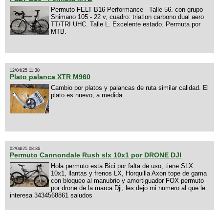
Permuto FELT B16 Performance - Talle 56. con grupo
Shimano 105 - 22 v, cuadro: triatlon carbono dual aero
TT/TRI UHC. Talle L. Excelente estado. Permuta por
MTB.
12/04/25 11:30
Plato palanca XTR M960
Cambio por platos y palancas de ruta similar calidad. El
plato es nuevo, a medida.
02/04/25 08:36
Permuto Cannondale Rush slx 10x1 por DRONE DJI
Hola permuto esta Bici por falta de uso, tiene SLX
10x1, llantas y frenos LX, Horquilla Axon tope de gama
con bloqueo al manubrio y amortiguador FOX permuto
por drone de la marca Dji, les dejo mi numero al que le
interesa 3434568861 saludos