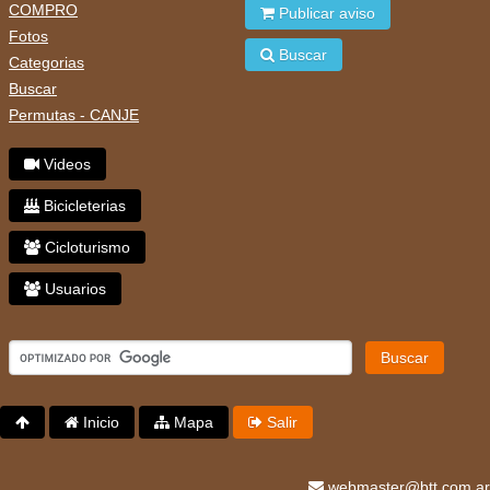
COMPRO
Publicar aviso
Fotos
Buscar
Categorias
Buscar
Permutas - CANJE
Videos
Bicicleterias
Cicloturismo
Usuarios
Buscar
Inicio
Mapa
Salir
webmaster@btt.com.ar