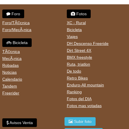
Foro
Fotos
Foro/TÃ©cnica
XC - Rural
Foro/MecÃ¡nica
Bicicleta
Viajes
Bicicleta
DH Descenso Freeride
Dirt Street 4X
TÃ©cnica
BMX freestyle
MecÃ¡nica
Ruta, triatlon
Robadas
De todo
Noticias
Retro Bikes
Calendario
Enduro-All mountain
Tandem
Ranking
Freerider
Fotos del DIA
Fotos mas votadas
Subir foto
Avisos Venta