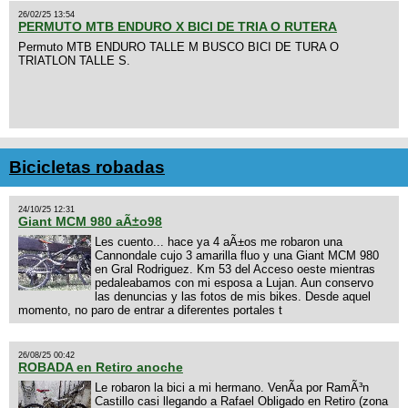
26/02/25 13:54
PERMUTO MTB ENDURO X BICI DE TRIA O RUTERA
Permuto MTB ENDURO TALLE M BUSCO BICI DE TURA O
TRIATLON TALLE S.
Bicicletas robadas
24/10/25 12:31
Giant MCM 980 aÃ±o98
Les cuento... hace ya 4 aÃ±os me robaron una
Cannondale cujo 3 amarilla fluo y una Giant MCM 980
en Gral Rodriguez. Km 53 del Acceso oeste mientras
pedaleabamos con mi esposa a Lujan. Aun conservo
las denuncias y las fotos de mis bikes. Desde aquel
momento, no paro de entrar a diferentes portales t
26/08/25 00:42
ROBADA en Retiro anoche
Le robaron la bici a mi hermano. VenÃ­a por RamÃ³n
Castillo casi llegando a Rafael Obligado en Retiro (zona