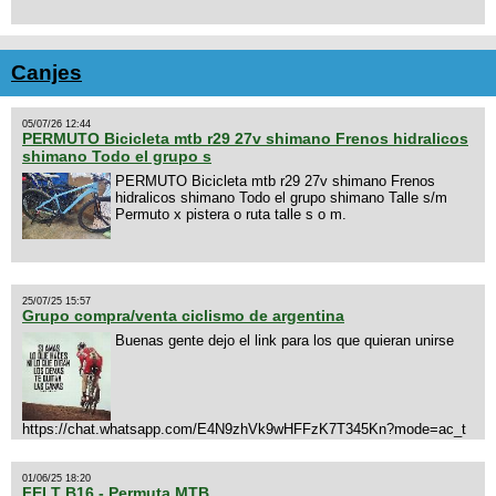
Canjes
05/07/26 12:44
PERMUTO Bicicleta mtb r29 27v shimano Frenos hidralicos
shimano Todo el grupo s
PERMUTO Bicicleta mtb r29 27v shimano Frenos
hidralicos shimano Todo el grupo shimano Talle s/m
Permuto x pistera o ruta talle s o m.
25/07/25 15:57
Grupo compra/venta ciclismo de argentina
Buenas gente dejo el link para los que quieran unirse
https://chat.whatsapp.com/E4N9zhVk9wHFFzK7T345Kn?mode=ac_t
01/06/25 18:20
FELT B16 - Permuta MTB