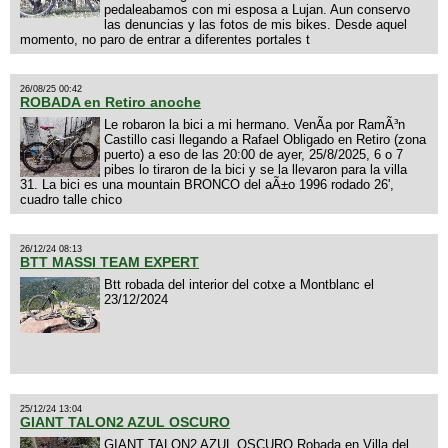
pedaleabamos con mi esposa a Lujan. Aun conservo
las denuncias y las fotos de mis bikes. Desde aquel
momento, no paro de entrar a diferentes portales t
26/08/25 00:42
ROBADA en Retiro anoche
Le robaron la bici a mi hermano. VenÃ­a por RamÃ³n
Castillo casi llegando a Rafael Obligado en Retiro (zona
puerto) a eso de las 20:00 de ayer, 25/8/2025, 6 o 7
pibes lo tiraron de la bici y se la llevaron para la villa
31. La bici es una mountain BRONCO del aÃ±o 1996 rodado 26',
cuadro talle chico
26/12/24 08:13
BTT MASSI TEAM EXPERT
Btt robada del interior del cotxe a Montblanc el
23/12/2024
25/12/24 13:04
GIANT TALON2 AZUL OSCURO
GIANT TALON2 AZUL OSCURO Robada en Villa del