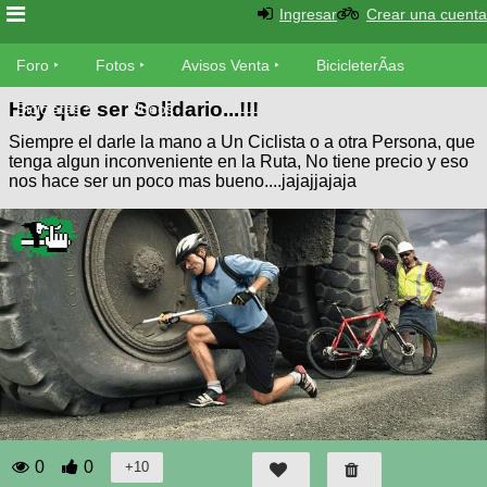
Ingresar
Crear una cuenta
Foro
Foro
Fotos
Avisos Venta
BicicleterÃ­as
Hay que ser Solidario...!!!
Foro
Bicicletas
Videos
Fotos
Siempre el darle la mano a Un Ciclista o a otra Persona, que
TÃ©cnica
tenga algun inconveniente en la Ruta, No tiene precio y eso
Avisos
nos hace ser un poco mas bueno....jajajjajaja
MecÃ¡nica
SUBÃ
Ventas
tu foto
BicicleterÃ­
Galeria
SUBÃ
as
tu
XC
aviso
Bicicletas
Bicicletas
Buscar
Viajes
Videos
Bicicletas
Ultimos
Descenso
Cicloturismo
Tandem
Fotos
Dirt
0
0
Freerider