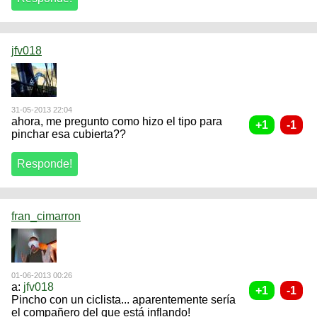
jfv018
31-05-2013 22:04
ahora, me pregunto como hizo el tipo para
pinchar esa cubierta??
fran_cimarron
01-06-2013 00:26
a:
jfv018
Pincho con un ciclista... aparentemente sería
el compañero del que está inflando!