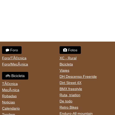
Foro
Fotos
Foro/TÃ©cnica
XC - Rural
Foro/MecÃ¡nica
Bicicleta
Viajes
Bicicleta
DH Descenso Freeride
Dirt Street 4X
TÃ©cnica
BMX freestyle
MecÃ¡nica
Ruta, triatlon
Robadas
De todo
Noticias
Retro Bikes
Calendario
Enduro-All mountain
Tandem