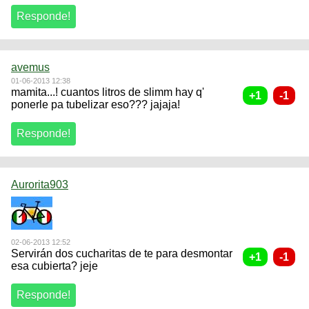
avemus
01-06-2013 12:38
mamita...! cuantos litros de slimm hay q'
ponerle pa tubelizar eso??? jajaja!
Aurorita903
02-06-2013 12:52
Servirán dos cucharitas de te para desmontar
esa cubierta? jeje