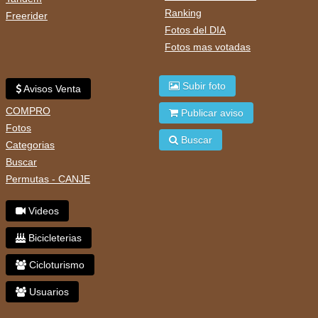
Ranking
Freerider
Fotos del DIA
Fotos mas votadas
Subir foto
Avisos Venta
COMPRO
Publicar aviso
Fotos
Buscar
Categorias
Buscar
Permutas - CANJE
Videos
Bicicleterias
Cicloturismo
Usuarios