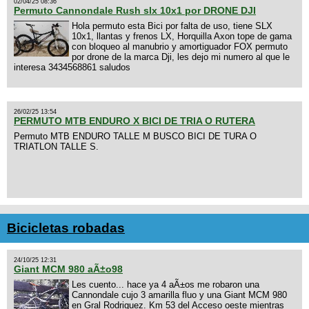
02/04/25 08:36
Permuto Cannondale Rush slx 10x1 por DRONE DJI
Hola permuto esta Bici por falta de uso, tiene SLX
10x1, llantas y frenos LX, Horquilla Axon tope de gama
con bloqueo al manubrio y amortiguador FOX permuto
por drone de la marca Dji, les dejo mi numero al que le
interesa 3434568861 saludos
26/02/25 13:54
PERMUTO MTB ENDURO X BICI DE TRIA O RUTERA
Permuto MTB ENDURO TALLE M BUSCO BICI DE TURA O
TRIATLON TALLE S.
Bicicletas robadas
24/10/25 12:31
Giant MCM 980 aÃ±o98
Les cuento... hace ya 4 aÃ±os me robaron una
Cannondale cujo 3 amarilla fluo y una Giant MCM 980
en Gral Rodriguez. Km 53 del Acceso oeste mientras