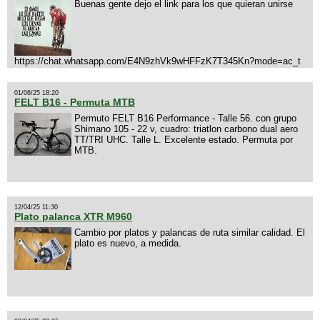
Buenas gente dejo el link para los que quieran unirse
https://chat.whatsapp.com/E4N9zhVk9wHFFzK7T345Kn?mode=ac_t
01/06/25 18:20
FELT B16 - Permuta MTB
Permuto FELT B16 Performance - Talle 56. con grupo
Shimano 105 - 22 v, cuadro: triatlon carbono dual aero
TT/TRI UHC. Talle L. Excelente estado. Permuta por
MTB.
12/04/25 11:30
Plato palanca XTR M960
Cambio por platos y palancas de ruta similar calidad. El
plato es nuevo, a medida.