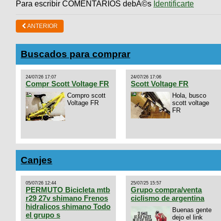
Para escribir COMENTARIOS debÃ©s
Identificarte
ANTERIOR
Buscados para comprar
24/07/26 17:07
24/07/26 17:06
Compr Scott Voltage FR
Scott Voltage FR
Compro scott
Hola, busco
Voltage FR
scott voltage
FR
Canjes
05/07/26 12:44
25/07/25 15:57
PERMUTO Bicicleta mtb
Grupo compra/venta
r29 27v shimano Frenos
ciclismo de argentina
hidralicos shimano Todo
Buenas gente
el grupo s
dejo el link