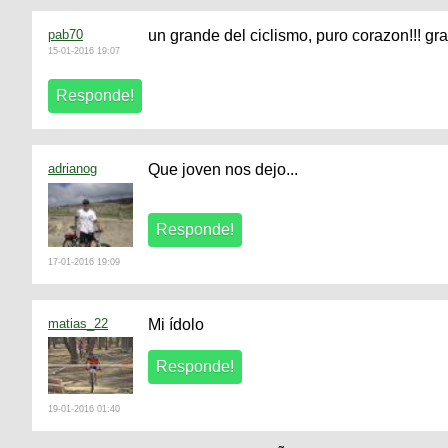
pab70
un grande del ciclismo, puro corazon!!! g
15-01-2016 19:07
adrianog
Que joven nos dejo...
17-01-2016 19:09
matias_22
Mi ídolo
19-01-2016 01:40