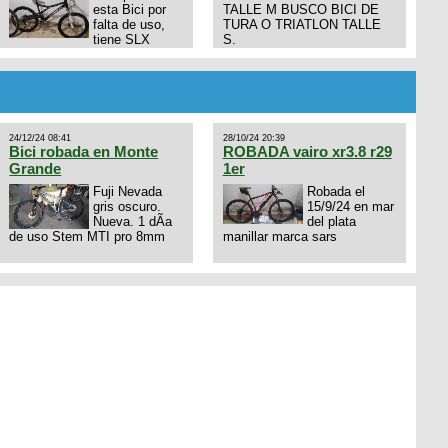
esta Bici por
TALLE M BUSCO BICI DE
falta de uso,
TURA O TRIATLON TALLE
tiene SLX
S.
10x1, llantas y frenos LX,
Horquilla Axon tope de gama
con bloqueo al manubrio y
amortiguador FOX permuto
por drone de la marca Dji, les
dejo mi numero al que le
24/12/24 08:41
28/10/24 20:39
interesa 3434568861 saludos
Bici robada en Monte
ROBADA vairo xr3.8 r29
Grande
1er
Fuji Nevada
Robada el
gris oscuro.
15/9/24 en mar
Nueva. 1 dÃ­a
del plata
de uso Stem MTI pro 8mm
manillar marca sars