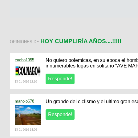
HOY CUMPLIRÍA AÑOS....!!!!!
OPINIONES DE
cacho1955
No quiero polemicas, en su epoca el hom
innumerables fugas en solitario "AVE M
15-01-2016 12:10
manolo678
Un grande del ciclismo y el ultimo gran es
15-01-2016 14:56