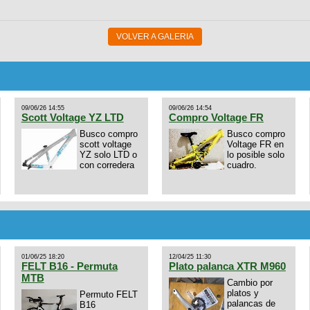
VOLVER A GALERIA
09/06/26 14:55
09/06/26 14:54
Scott Voltage YZ LTD
Compro Voltage FR
Busco compro
Busco compro
scott voltage
Voltage FR en
YZ solo LTD o
lo posible solo
con corredera
cuadro.
01/06/25 18:20
12/04/25 11:30
FELT B16 - Permuta
Plato palanca XTR M960
MTB
Cambio por
platos y
Permuto FELT
palancas de
B16