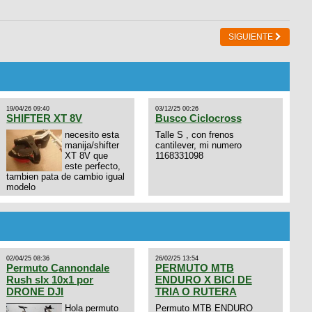
SIGUIENTE
19/04/26 09:40
03/12/25 00:26
SHIFTER XT 8V
Busco Ciclocross
necesito esta
Talle S , con frenos
manija/shifter
cantilever, mi numero
XT 8V que
1168331098
este perfecto,
tambien pata de cambio igual
modelo
02/04/25 08:36
26/02/25 13:54
Permuto Cannondale
PERMUTO MTB
Rush slx 10x1 por
ENDURO X BICI DE
DRONE DJI
TRIA O RUTERA
Hola permuto
Permuto MTB ENDURO