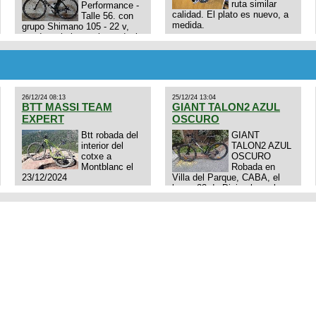
ruta similar
Performance -
calidad. El plato es nuevo, a
Talle 56. con
medida.
grupo Shimano 105 - 22 v,
cuadro: triatlon carbono dual
E4N9zhVk9wHFFzK7T345Kn?
aero TT/TRI UHC. Talle L.
Excelente estado. Permuta
por MTB.
26/12/24 08:13
25/12/24 13:04
BTT MASSI TEAM
GIANT TALON2 AZUL
EXPERT
OSCURO
Btt robada del
GIANT
interior del
TALON2 AZUL
cotxe a
OSCURO
Montblanc el
Robada en
23/12/2024
Villa del Parque, CABA, el
lunes 23 de Diciembre a las
11:38 am, hay video del
ladrÃ³n. Denuncia policial
realizada.