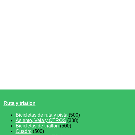
Ruta y triatlon
Bicicletas de ruta y pista
(500)
Asiento, Vela y OTROS
(338)
Bicicletas de triatlon
(500)
Cuadro
(500)