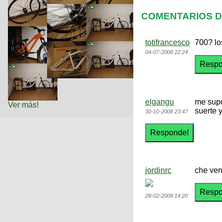
COMENTARIOS DE
totifrancesco
700? lo
04-07-2008 22:24
elgangu
me supo
Ver más!
suerte y
30-10-2008 23:47
jordinrc
che ven
28-02-2009 14:20