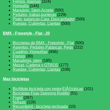
Frenos, manijas
(324)
Horquilla
(144)
Manubrio, Stem,Acople
(500)
Pedales, trabas,punteras
(229)
Plato, palancas,Caja, Descarrilador
(500)
Ruedas, Cubiertas, Llantas
(500)
BMX - Freestyle - Flat - 20
Bicicletas de BMX - Freestyle - Flat
(500)
Asientos, Pedales,Palancas, Pegs
(222)
Cuadros, Horquillas
(456)
Frenos
(30)
Manubrios, stem
(185)
Mazas, Cadena y OTROS
(177)
Ruedas, Cubiertas, Llantas
(338)
Mas bicicletas
BiciMoto bicicleta con motor,ElÃ©ctricas
(101)
Bicicletas Fijas,Spinning,Rodillo
(51)
Fixed
(297)
NiÃ±os
(118)
Recumbent - bicicleta reclinada
(10)