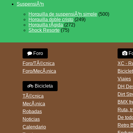
SuspensiÃ³n
Horquilla de suspensiÃ³n simple
(500)
Horquilla doble cristo
(249)
Horquilla rÃ­gida
(272)
Shock Resorte
(75)
Foro
Fo
Foro/TÃ©cnica
XC - R
Foro/MecÃ¡nica
Bicicle
Viajes
Bicicleta
DH Des
Dirt St
TÃ©cnica
BMX fr
MecÃ¡nica
Ruta, tr
Robadas
De tod
Noticias
Retro 
Calendario
Enduro