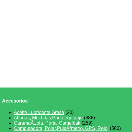
Accesorios
Aceite Lubricante Grasa
(20)
Alforjas, Mochilas,Porta equipaje
(386)
CaramaÃ±ola, Porta, Camelbak
(259)
Computadora, Polar,PulsÃ³metro, GPS, Reloj
(500)