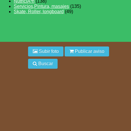
NutriciÃ³n
(138)
Servicios,Pintura, masajes
(135)
Skate, Roller, longboard
(49)
Subir foto
Publicar aviso
Buscar