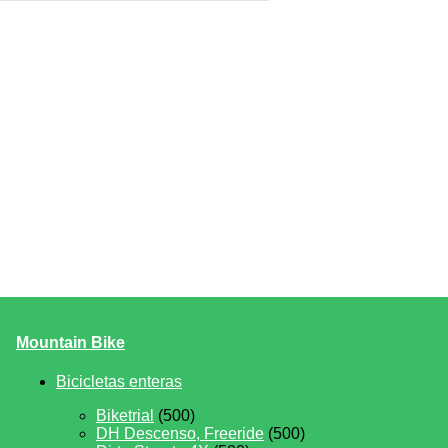
Mountain Bike
Bicicletas enteras
Biketrial
(500)
DH Descenso, Freeride
(500)