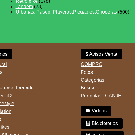
Retro bike
(178)
Tandem
(23)
Urbanas, Paseo, Playeras,Plegables,Choperas
(500)
tos
Avisos Venta
ural
COMPRO
ta
Fotos
Categorias
censo Freeride
Buscar
reet 4X
Permutas - CANJE
eestyle
Videos
iatlon
o
Bicicleterias
Bikes
-All mountain