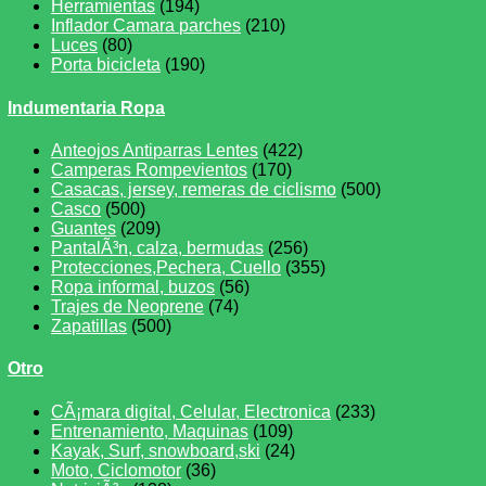
Herramientas
(194)
Inflador Camara parches
(210)
Luces
(80)
Porta bicicleta
(190)
Indumentaria Ropa
Anteojos Antiparras Lentes
(422)
Camperas Rompevientos
(170)
Casacas, jersey, remeras de ciclismo
(500)
Casco
(500)
Guantes
(209)
PantalÃ³n, calza, bermudas
(256)
Protecciones,Pechera, Cuello
(355)
Ropa informal, buzos
(56)
Trajes de Neoprene
(74)
Zapatillas
(500)
Otro
CÃ¡mara digital, Celular, Electronica
(233)
Entrenamiento, Maquinas
(109)
Kayak, Surf, snowboard,ski
(24)
Moto, Ciclomotor
(36)