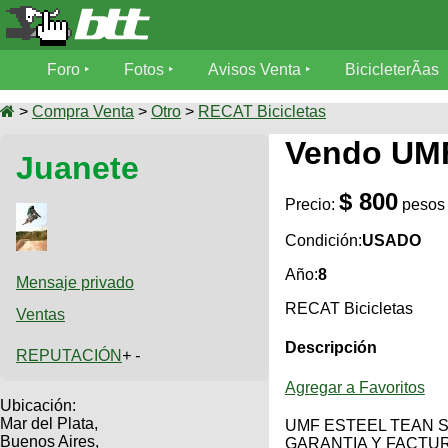
Foro
Foro
Fotos
Avisos Venta
BicicleterÃ­as
Foro
Fotos
>
Compra Venta
>
Otro
>
RECAT Bicicletas
TÃ©cnica
Vendo UM
Juanete
Avisos
MecÃ¡nica
SUBÃ
Ventas
$ 800
tu foto
Precio:
pesos
BicicleterÃ­
Condición:
USADO
Galeria
SUBÃ
as
Año:
8
tu
Mensaje privado
XC
aviso
Bicicletas
RECAT Bicicletas
Ventas
Bicicletas
Descripción
Buscar
REPUTACIÓN
+ -
Viajes
Videos
Bicicletas
Ultimos
Agregar a Favoritos
Descenso
Cicloturismo
Ubicación:
Tandem
Fotos
Mar del Plata,
Dirt
UMF ESTEEL TEAN S
Buenos Aires,
GARANTIA Y FACTU
Freerider