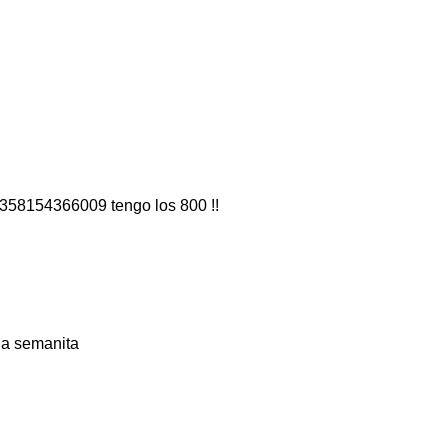
0358154366009 tengo los 800 !!
na semanita