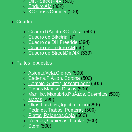
Dirt - Street - 4X
(500)
Enduro AM
(362)
XC Cross Country
(500)
Cuadro
Cuadro RÃ­gido XC, Rural
(500)
Cuadro de Biketrial
(7)
Cuadro de DH Freeride
(394)
Cuadro de Enduro AM
(56)
Cuadro de Street/Dirt/4X
(339)
Partes repuestos
Asiento,Vela,Cierres
(500)
Cadena,PiÃ±on, Corona
(500)
Cambio, Shifter,Descarrilador
(500)
Frenos Manijas Discos
(500)
Manillar, Manubrio,PuÃ±os, Cuernitos
(500)
Mazas
(398)
Otras,Fusibles,Jgo direccion
(256)
Pedales, Trabas, Punteras
(500)
Platos, Palancas,Caja
(500)
Ruedas, Cubiertas, Llantas
(500)
Stem
(500)