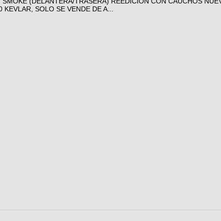
 SMOKE (DELANTERA/TRASERA) REEDICION CON CAUCHOS NUEVO
 KEVLAR, SOLO SE VENDE DE A...