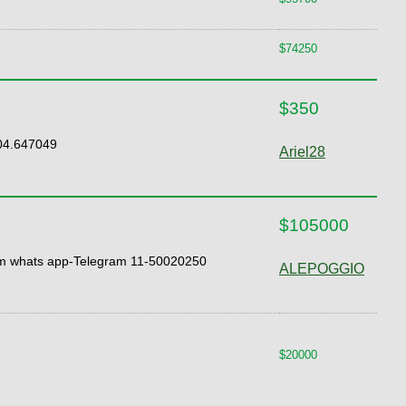
$74250
$350
804.647049
Ariel28
$105000
.com whats app-Telegram 11-50020250
ALEPOGGIO
$20000