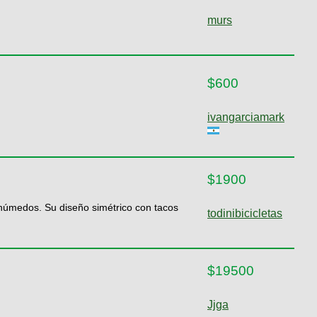
murs
$600
ivangarciamark
$1900
o húmedos. Su diseño simétrico con tacos
todinibicicletas
$19500
Jjga