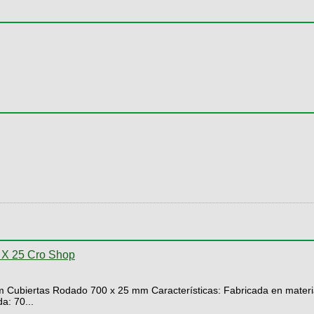
0 X 25 Cro Shop
rtas Rodado 700 x 25 mm Características: Fabricada en materiales 
a: 70...