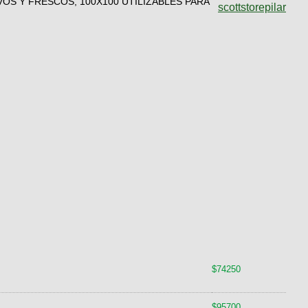
S Y FRESCOS, 100X100 UTILIZABLES PARA
scottstorepilar
$74250
$95700