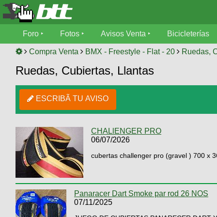
Foro
Foro
Fotos
Avisos Venta
Bicicleterías
Foro
Fotos
Compra Venta
BMX - Freestyle - Flat - 20
Ruedas, C
Técnica
Ruedas, Cubiertas, Llantas
Avisos
Mecánica
SUBÍ
Ventas
tu
ESCRIBÃ TU AVISO
foto
Bicicleterías
SUBÍ
Galeria
CHALlENGER PRO
tu
Bicicletas
06/07/2026
aviso
XC
cubertas challenger pro (gravel ) 700 x 
Bicicletas
Videos
Buscar
Bicicletas
Viajes
Ultimos
Cicloturismo
Tandem
Descenso
Panaracer Dart Smoke par rod 26 NOS
Fotos
07/11/2025
Freerider
Dirt
Salidas
Usuarios
Categorias