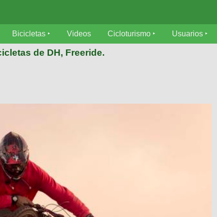
Bicicletas
Videos
Cicloturismo
Usuarios
icletas de DH, Freeride.