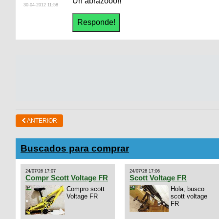
Un abrazooo!!
30-04-2012 11:58
ANTERIOR
Buscados para comprar
24/07/26 17:07
24/07/26 17:06
Compr Scott Voltage FR
Scott Voltage FR
Compro scott
Hola, busco
Voltage FR
scott voltage
FR