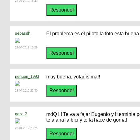
23-04-2012 16:43
sebasdh
El problema es el piloto la foto esta buena, 
23-04-2012 16:59
nehuen_1993
muy buena, votadisima!!
23-04-2012 22:50
gerz_2
mdQ !!! Te va a fajar Eugenio y Herminia p
te afana la bici y te la hace de goma!
23-04-2012 23:25