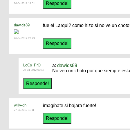
26-04-2012 19:51
dawids89
fue el Larqui? como hizo si no ve un chot
26-04-2012 23:29
LoCo_PrO
a:
dawids89
No veo un choto por que siempre esta
27-04-2012 07:42
willy-dh
imagínate si bajara fuerte!
27-04-2012 11:11