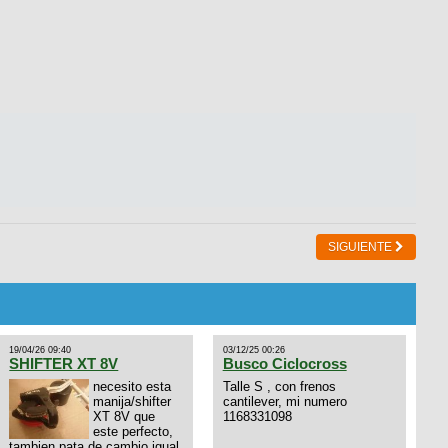
SIGUIENTE
19/04/26 09:40
03/12/25 00:26
SHIFTER XT 8V
Busco Ciclocross
necesito esta
Talle S , con frenos
manija/shifter
cantilever, mi numero
XT 8V que
1168331098
este perfecto,
tambien pata de cambio igual