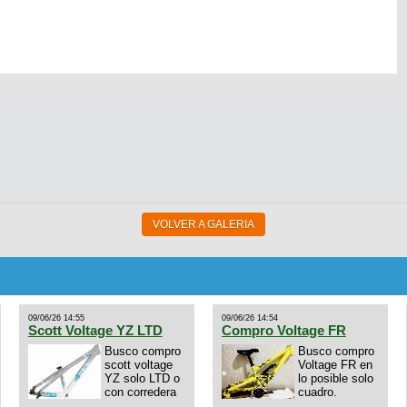
VOLVER A GALERIA
09/06/26 14:55
09/06/26 14:54
Scott Voltage YZ LTD
Compro Voltage FR
Busco compro
Busco compro
scott voltage
Voltage FR en
YZ solo LTD o
lo posible solo
con corredera
cuadro.