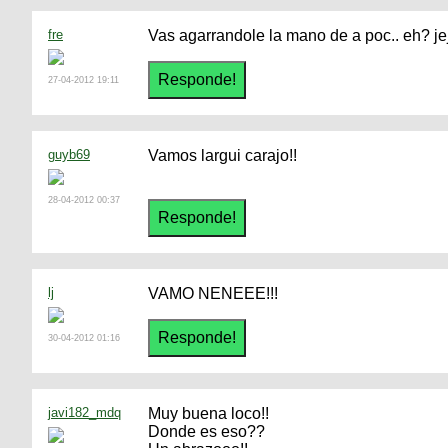
fre
Vas agarrandole la mano de a poc.. eh? jejej
27-04-2012 19:11
guyb69
Vamos largui carajo!!
28-04-2012 00:37
lj
VAMO NENEEE!!!
30-04-2012 01:16
javi182_mdq
Muy buena loco!!
Donde es eso??