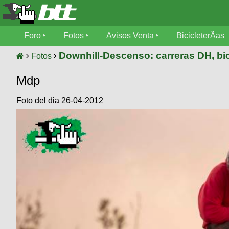
Foro
Foro
Fotos
Avisos Venta
BicicleterÃ­as
Foro
Fotos
Downhill-Descenso: carreras DH, bic
Fotos
TÃ©cnica
Mdp
Avisos
MecÃ¡nica
SUBÃ
Ventas
Foto del dia 26-04-2012
tu foto
BicicleterÃ­
Galeria
SUBÃ
as
tu
XC
aviso
Bicicletas
Bicicletas
Buscar
Viajes
Videos
Bicicletas
Ultimos
Descenso
Cicloturismo
Tandem
Fotos
Dirt
Freerider