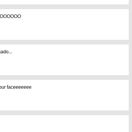
OOOOOO
gado...
your faceeeeeee