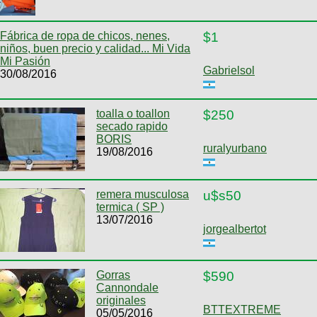
Fábrica de ropa de chicos, nenes,
$1
niños, buen precio y calidad... Mi Vida
Mi Pasión
Gabrielsol
30/08/2016
toalla o toallon
$250
secado rapido
BORIS
ruralyurbano
19/08/2016
remera musculosa
u$s50
termica ( SP )
13/07/2016
jorgealbertot
Gorras
$590
Cannondale
originales
BTTEXTREME
05/05/2016