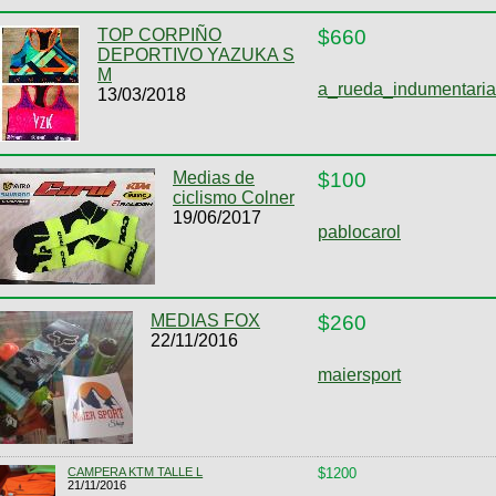
TOP CORPIÑO
$660
DEPORTIVO YAZUKA S
M
a_rueda_indumentaria
13/03/2018
Medias de
$100
ciclismo Colner
19/06/2017
pablocarol
MEDIAS FOX
$260
22/11/2016
maiersport
CAMPERA KTM TALLE L
$1200
21/11/2016