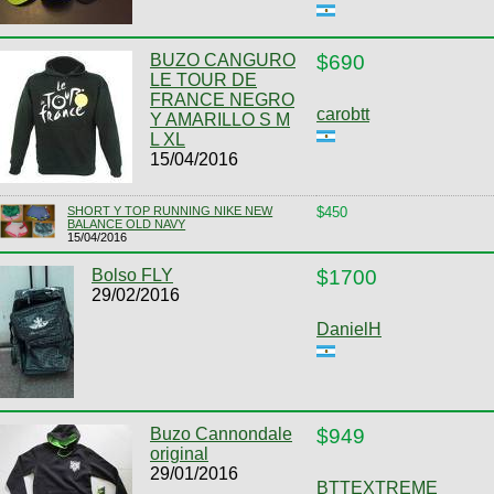
BUZO CANGURO
$690
LE TOUR DE
FRANCE NEGRO
carobtt
Y AMARILLO S M
L XL
15/04/2016
SHORT Y TOP RUNNING NIKE NEW
$450
BALANCE OLD NAVY
15/04/2016
Bolso FLY
$1700
29/02/2016
DanielH
Buzo Cannondale
$949
original
29/01/2016
BTTEXTREME