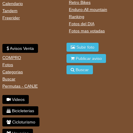
Retro Bikes
Calendario
Enduro-All mountain
Tandem
Ranking
Freerider
Fotos del DIA
Fotos mas votadas
Subir foto
Avisos Venta
COMPRO
Publicar aviso
Fotos
Buscar
Categorias
Buscar
Permutas - CANJE
Videos
Bicicleterias
Cicloturismo