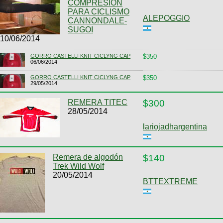
COMPRESION
PARA CICLISMO
ALEPOGGIO
CANNONDALE-
SUGOI
10/06/2014
GORRO CASTELLI KNIT CICLYNG CAP
$350
06/06/2014
GORRO CASTELLI KNIT CICLYNG CAP
$350
29/05/2014
REMERA TITEC
$300
28/05/2014
lariojadhargentina
Remera de algodón
$140
Trek Wild Wolf
20/05/2014
BTTEXTREME