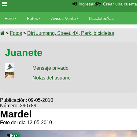
Ingresar
Crear una cuenta
Foro
Foro
Fotos
Avisos Venta
BicicleterÃ­as
Foro
Bicicletas
Videos
Fotos
>
Fotos
>
Dirt Jumping, Street, 4X, Park, bicicletas
TÃ©cnica
Avisos
Juanete
MecÃ¡nica
SUBÃ
Ventas
tu foto
Mensaje privado
BicicleterÃ­
Galeria
Notas del usuario
SUBÃ
as
tu
XC
aviso
Bicicletas
Bicicletas
Publicación:
09-05-2010
Número: 290789
Buscar
Viajes
Videos
Mardel
Bicicletas
Ultimos
Descenso
Foto del dia 12-05-2010
Cicloturismo
Tandem
Fotos
Dirt
Freerider