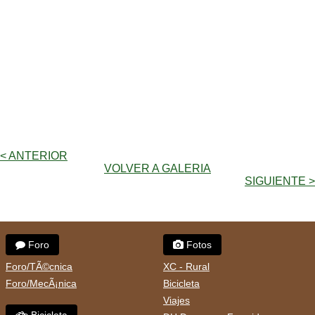
< ANTERIOR
VOLVER A GALERIA
SIGUIENTE >
Foro
Fotos
Foro/TÃ©cnica
XC - Rural
Foro/MecÃ¡nica
Bicicleta
Viajes
Bicicleta