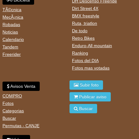
DH Descenso Freeride
Dirt Street 4X
TÃ©cnica
BMX freestyle
MecÃ¡nica
Ruta, triatlon
Robadas
De todo
Noticias
Retro Bikes
Calendario
Enduro-All mountain
Tandem
Ranking
Freerider
Fotos del DIA
Fotos mas votadas
Subir foto
Avisos Venta
COMPRO
Publicar aviso
Fotos
Buscar
Categorias
Buscar
Permutas - CANJE