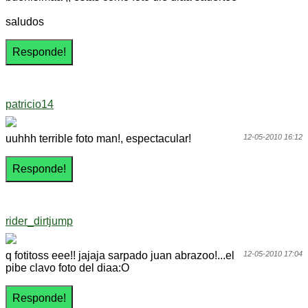
saludos
patricio14
uuhhh terrible foto man!, espectacular!
12-05-2010 16:12
rider_dirtjump
q fotitoss eee!! jajaja sarpado juan abrazoo!...el
12-05-2010 17:04
pibe clavo foto del diaa:O