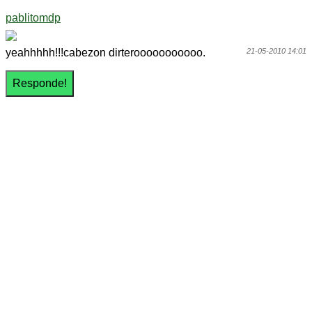
pablitomdp
yeahhhhh!!!cabezon dirterooooooooooo.
21-05-2010 14:01