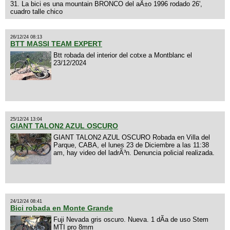
31. La bici es una mountain BRONCO del aÃ±o 1996 rodado 26',
cuadro talle chico
26/12/24 08:13
BTT MASSI TEAM EXPERT
Btt robada del interior del cotxe a Montblanc el
23/12/2024
25/12/24 13:04
GIANT TALON2 AZUL OSCURO
GIANT TALON2 AZUL OSCURO Robada en Villa del
Parque, CABA, el lunes 23 de Diciembre a las 11:38
am, hay video del ladrÃ³n. Denuncia policial realizada.
24/12/24 08:41
Bici robada en Monte Grande
Fuji Nevada gris oscuro. Nueva. 1 dÃ­a de uso Stem
MTI pro 8mm