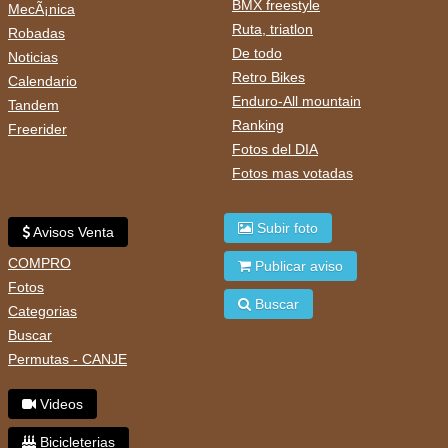
BMX freestyle
MecÃ¡nica
Ruta, triatlon
Robadas
De todo
Noticias
Retro Bikes
Calendario
Enduro-All mountain
Tandem
Ranking
Freerider
Fotos del DIA
Fotos mas votadas
Subir foto
Avisos Venta
COMPRO
Publicar aviso
Fotos
Buscar
Categorias
Buscar
Permutas - CANJE
Videos
Bicicleterias