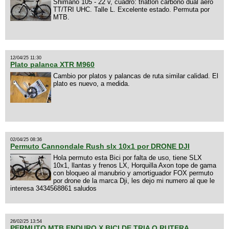
Shimano 105 - 22 v, cuadro: triatlon carbono dual aero
TT/TRI UHC. Talle L. Excelente estado. Permuta por
MTB.
12/04/25 11:30
Plato palanca XTR M960
Cambio por platos y palancas de ruta similar calidad. El
plato es nuevo, a medida.
02/04/25 08:36
Permuto Cannondale Rush slx 10x1 por DRONE DJI
Hola permuto esta Bici por falta de uso, tiene SLX
10x1, llantas y frenos LX, Horquilla Axon tope de gama
con bloqueo al manubrio y amortiguador FOX permuto
por drone de la marca Dji, les dejo mi numero al que le
interesa 3434568861 saludos
26/02/25 13:54
PERMUTO MTB ENDURO X BICI DE TRIA O RUTERA