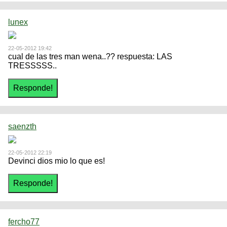
lunex
22-05-2012 19:42
cual de las tres man wena..?? respuesta: LAS
TRESSSSS..
saenzth
22-05-2012 22:19
Devinci dios mio lo que es!
fercho77