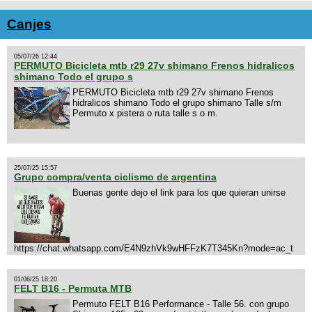
Canjes
05/07/26 12:44
PERMUTO Bicicleta mtb r29 27v shimano Frenos hidralicos
shimano Todo el grupo s
PERMUTO Bicicleta mtb r29 27v shimano Frenos
hidralicos shimano Todo el grupo shimano Talle s/m
Permuto x pistera o ruta talle s o m.
25/07/25 15:57
Grupo compra/venta ciclismo de argentina
Buenas gente dejo el link para los que quieran unirse
https://chat.whatsapp.com/E4N9zhVk9wHFFzK7T345Kn?mode=ac_t
01/06/25 18:20
FELT B16 - Permuta MTB
Permuto FELT B16 Performance - Talle 56. con grupo