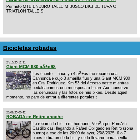
Permuto MTB ENDURO TALLE M BUSCO BICI DE TURA O
TRIATLON TALLE S.
Bicicletas robadas
24/10/25 12:31
Giant MCM 980 aÃ±o98
Les cuento... hace ya 4 aÃ±os me robaron una
Cannondale cujo 3 amarilla fluo y una Giant MCM 980
en Gral Rodriguez. Km 53 del Acceso oeste mientras
pedaleabamos con mi esposa a Lujan. Aun conservo
las denuncias y las fotos de mis bikes. Desde aquel
momento, no paro de entrar a diferentes portales t
26/08/25 00:42
ROBADA en Retiro anoche
Le robaron la bici a mi hermano. VenÃ­a por RamÃ³n
Castillo casi llegando a Rafael Obligado en Retiro (zona
puerto) a eso de las 20:00 de ayer, 25/8/2025, 6 o 7
pibes lo tiraron de la bici y se la llevaron para la villa