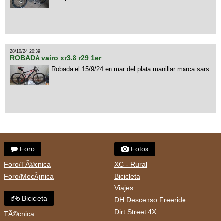
28/10/24 20:39
ROBADA vairo xr3.8 r29 1er
Robada el 15/9/24 en mar del plata manillar marca sars
Foro
Fotos
Foro/TÃ©cnica
XC - Rural
Foro/MecÃ¡nica
Bicicleta
Viajes
Bicicleta
DH Descenso Freeride
Dirt Street 4X
TÃ©cnica