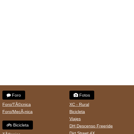
Foro
Fotos
Foro/TÃ©cnica
XC - Rural
Foro/MecÃ¡nica
Bicicleta
Viajes
Bicicleta
DH Descenso Freeride
Dirt Street 4X