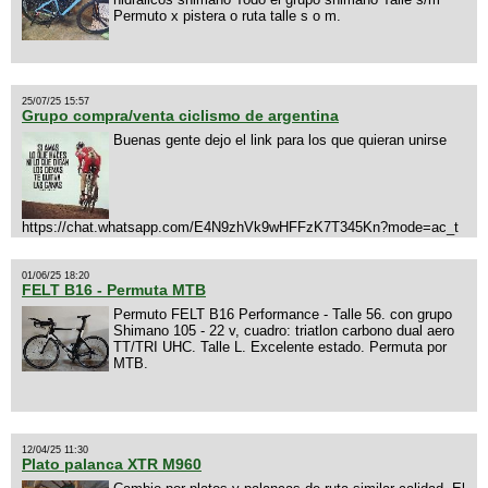
Permuto x pistera o ruta talle s o m.
25/07/25 15:57
Grupo compra/venta ciclismo de argentina
Buenas gente dejo el link para los que quieran unirse
https://chat.whatsapp.com/E4N9zhVk9wHFFzK7T345Kn?mode=ac_t
01/06/25 18:20
FELT B16 - Permuta MTB
Permuto FELT B16 Performance - Talle 56. con grupo
Shimano 105 - 22 v, cuadro: triatlon carbono dual aero
TT/TRI UHC. Talle L. Excelente estado. Permuta por
MTB.
12/04/25 11:30
Plato palanca XTR M960