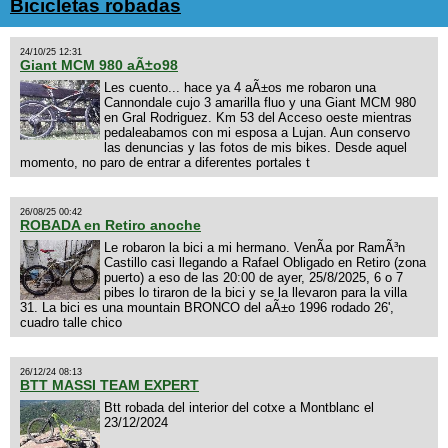
Bicicletas robadas
24/10/25 12:31
Giant MCM 980 aÃ±o98
Les cuento... hace ya 4 aÃ±os me robaron una
Cannondale cujo 3 amarilla fluo y una Giant MCM 980
en Gral Rodriguez. Km 53 del Acceso oeste mientras
pedaleabamos con mi esposa a Lujan. Aun conservo
las denuncias y las fotos de mis bikes. Desde aquel
momento, no paro de entrar a diferentes portales t
26/08/25 00:42
ROBADA en Retiro anoche
Le robaron la bici a mi hermano. VenÃ­a por RamÃ³n
Castillo casi llegando a Rafael Obligado en Retiro (zona
puerto) a eso de las 20:00 de ayer, 25/8/2025, 6 o 7
pibes lo tiraron de la bici y se la llevaron para la villa
31. La bici es una mountain BRONCO del aÃ±o 1996 rodado 26',
cuadro talle chico
26/12/24 08:13
BTT MASSI TEAM EXPERT
Btt robada del interior del cotxe a Montblanc el
23/12/2024