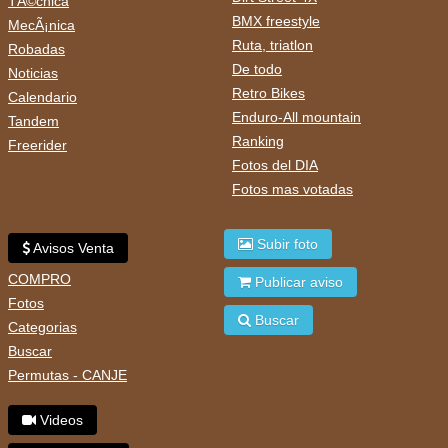
TÃ©cnica
BMX freestyle
MecÃ¡nica
Ruta, triatlon
Robadas
De todo
Noticias
Retro Bikes
Calendario
Enduro-All mountain
Tandem
Ranking
Freerider
Fotos del DIA
Fotos mas votadas
Subir foto
Avisos Venta
COMPRO
Publicar aviso
Fotos
Buscar
Categorias
Buscar
Permutas - CANJE
Videos