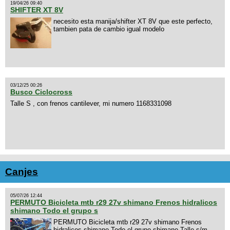
19/04/26 09:40
SHIFTER XT 8V
necesito esta manija/shifter XT 8V que este perfecto,
tambien pata de cambio igual modelo
03/12/25 00:26
Busco Ciclocross
Talle S , con frenos cantilever, mi numero 1168331098
Canjes
05/07/26 12:44
PERMUTO Bicicleta mtb r29 27v shimano Frenos hidralicos
shimano Todo el grupo s
PERMUTO Bicicleta mtb r29 27v shimano Frenos
hidralicos shimano Todo el grupo shimano Talle s/m