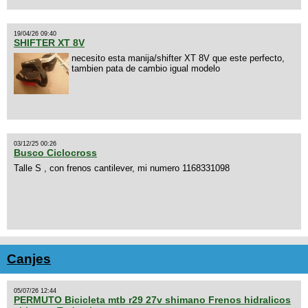
19/04/26 09:40
SHIFTER XT 8V
necesito esta manija/shifter XT 8V que este perfecto,
tambien pata de cambio igual modelo
03/12/25 00:26
Busco Ciclocross
Talle S , con frenos cantilever, mi numero 1168331098
Canjes
05/07/26 12:44
PERMUTO Bicicleta mtb r29 27v shimano Frenos hidralicos