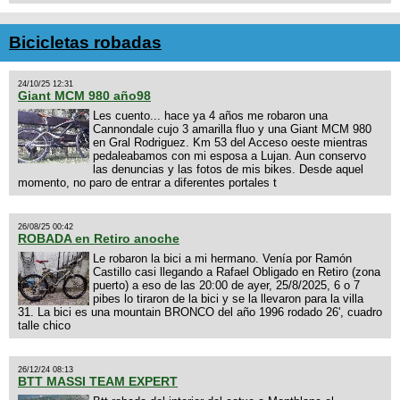
Bicicletas robadas
24/10/25 12:31
Giant MCM 980 año98
Les cuento... hace ya 4 años me robaron una
Cannondale cujo 3 amarilla fluo y una Giant MCM 980
en Gral Rodriguez. Km 53 del Acceso oeste mientras
pedaleabamos con mi esposa a Lujan. Aun conservo
las denuncias y las fotos de mis bikes. Desde aquel
momento, no paro de entrar a diferentes portales t
26/08/25 00:42
ROBADA en Retiro anoche
Le robaron la bici a mi hermano. Venía por Ramón
Castillo casi llegando a Rafael Obligado en Retiro (zona
puerto) a eso de las 20:00 de ayer, 25/8/2025, 6 o 7
pibes lo tiraron de la bici y se la llevaron para la villa
31. La bici es una mountain BRONCO del año 1996 rodado 26', cuadro
talle chico
26/12/24 08:13
BTT MASSI TEAM EXPERT