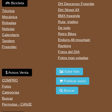
Bicicleta
DH Descenso Freeride
Dirt Street 4X
Técnica
BMX freestyle
Mecánica
Ruta, triatlon
Robadas
De todo
Noticias
Retro Bikes
Calendario
Enduro-All mountain
Tandem
Ranking
Freerider
Fotos del DIA
Fotos mas votadas
Subir foto
Avisos Venta
COMPRO
Publicar aviso
Fotos
Buscar
Categorias
Buscar
Permutas - CANJE