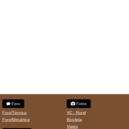
Foro
Fotos
Foro/Técnica
XC - Rural
Foro/Mecánica
Bicicleta
Viajes