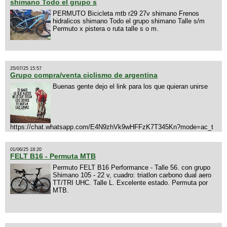
shimano Todo el grupo s
PERMUTO Bicicleta mtb r29 27v shimano Frenos
hidralicos shimano Todo el grupo shimano Talle s/m
Permuto x pistera o ruta talle s o m.
25/07/25 15:57
Grupo compra/venta ciclismo de argentina
Buenas gente dejo el link para los que quieran unirse
https://chat.whatsapp.com/E4N9zhVk9wHFFzK7T345Kn?mode=ac_t
01/06/25 18:20
FELT B16 - Permuta MTB
Permuto FELT B16 Performance - Talle 56. con grupo
Shimano 105 - 22 v, cuadro: triatlon carbono dual aero
TT/TRI UHC. Talle L. Excelente estado. Permuta por
MTB.