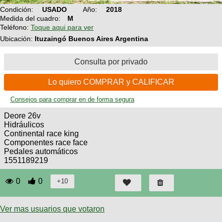
Técnica
BMX
Condición:
USADO
Año:
2018
Operadores
COMPRO
Medida del cuadro:
M
de
Mecánica
Últimos
Ruta,
Teléfono:
Toque aqui para ver
cicloturismo
CANJE
triatlon
Robadas
Ubicación:
Ituzaingó Buenos Aires Argentina
Buscar
Relatos
Mi
De
Noticias
de
Reputación
Mis
todo
Consulta por privado
viajes
Amigos
Calendario
Mis
Retro
Foro
Lo quiero COMPRAR y CALIFICAR
Compras
Actividad
de
de
Enduro
viajes
Consejos para comprar en de forma segura
Mis
Amigos
Ventas
Deore 26v
Ranking
Hidráulicos
Continental race king
Componentes race face
Fotos
Pedales automáticos
del
1551189219
DÍA
0
0
Fotos
mas
votadas
Ver mas usuarios que votaron