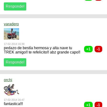
varadero
17-02-2014 16:39
pedazo de bestìa hermosa y alta nave tu
TREK amigo!! te refelicito!! abz grande capo!!
orchi
17-02-2014 16:47
fantastica!!!