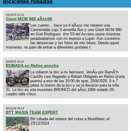
Bicicletas robadas
24/10/25 12:31
Giant MCM 980 aÃ±o98
Les cuento... hace ya 4 aÃ±os me robaron una
Cannondale cujo 3 amarilla fluo y una Giant MCM 980
en Gral Rodriguez. Km 53 del Acceso oeste mientras
pedaleabamos con mi esposa a Lujan. Aun conservo
las denuncias y las fotos de mis bikes. Desde aquel
momento, no paro de entrar a diferentes portales t
26/08/25 00:42
ROBADA en Retiro anoche
Le robaron la bici a mi hermano. VenÃ­a por RamÃ³n
Castillo casi llegando a Rafael Obligado en Retiro (zona
puerto) a eso de las 20:00 de ayer, 25/8/2025, 6 o 7
pibes lo tiraron de la bici y se la llevaron para la villa
31. La bici es una mountain BRONCO del aÃ±o 1996 rodado 26',
cuadro talle chico
26/12/24 08:13
BTT MASSI TEAM EXPERT
Btt robada del interior del cotxe a Montblanc el
23/12/2024