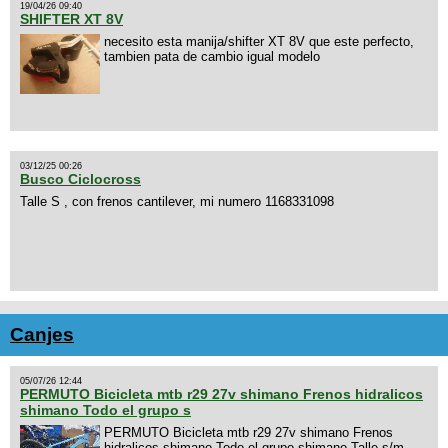
19/04/26 09:40
SHIFTER XT 8V
necesito esta manija/shifter XT 8V que este perfecto,
tambien pata de cambio igual modelo
03/12/25 00:26
Busco Ciclocross
Talle S , con frenos cantilever, mi numero 1168331098
Canjes
05/07/26 12:44
PERMUTO Bicicleta mtb r29 27v shimano Frenos hidralicos
shimano Todo el grupo s
PERMUTO Bicicleta mtb r29 27v shimano Frenos
hidralicos shimano Todo el grupo shimano Talle s/m