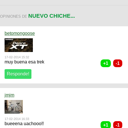
NUEVO CHICHE...
OPINIONES DE
betomongoose
17-02-2014 15:32
muy buena esa trek
jmjm
17-02-2014 16:33
bueeena uachooo!!