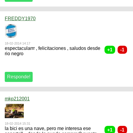
FREDDY1970
18-02-2014 14:17
espectacularrr , felicitaciones , saludos desde
rio negro
mkp212001
18-02-2014 15:31
la bici es una nave, pero me interesa ese