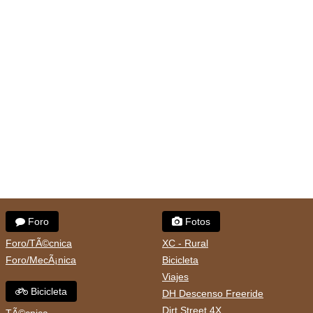
Foro
Fotos
Foro/TÃ©cnica
XC - Rural
Foro/MecÃ¡nica
Bicicleta
Viajes
Bicicleta
DH Descenso Freeride
Dirt Street 4X