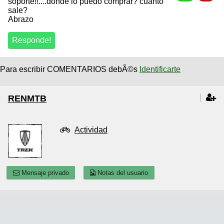
soporte!!....donde lo puedo comprar? cuanto
sale?
Abrazo
Para escribir COMENTARIOS debÃ©s
Identificarte
RENMTB
Actividad
Mensaje privado
Notas del usuario