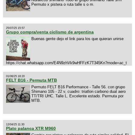
Permuto x pistera o ruta talle s o m.
25/07/25 15:57
Grupo compra/venta ciclismo de argentina
Buenas gente dejo el link para los que quieran unirse
https://chat.whatsapp.com/E4N9zhVk9wHFFzK7T345Kn?mode=ac_t
01/06/25 18:20
FELT B16 - Permuta MTB
Permuto FELT B16 Performance - Talle 56. con grupo
Shimano 105 - 22 v, cuadro: triatlon carbono dual aero
TT/TRI UHC. Talle L. Excelente estado. Permuta por
MTB.
12/04/25 11:30
Plato palanca XTR M960