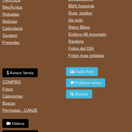
TÃ©cnica
BMX freestyle
MecÃ¡nica
Ruta, triatlon
Robadas
De todo
Noticias
Retro Bikes
Calendario
Enduro-All mountain
Tandem
Ranking
Freerider
Fotos del DIA
Fotos mas votadas
Subir foto
Avisos Venta
COMPRO
Publicar aviso
Fotos
Buscar
Categorias
Buscar
Permutas - CANJE
Videos