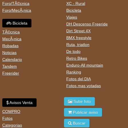
Foro/TÃ©cnica
XC - Rural
Foro/MecÃ¡nica
Bicicleta
Viajes
Bicicleta
DH Descenso Freeride
Dirt Street 4X
TÃ©cnica
BMX freestyle
MecÃ¡nica
Ruta, triatlon
Robadas
De todo
Noticias
Retro Bikes
Calendario
Enduro-All mountain
Tandem
Ranking
Freerider
Fotos del DIA
Fotos mas votadas
Subir foto
Avisos Venta
COMPRO
Publicar aviso
Fotos
Buscar
Categorias