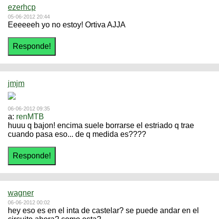
ezerhcp
05-06-2012 20:44
Eeeeeeh yo no estoy! Ortiva AJJA
jmjm
06-06-2012 09:35
a:
renMTB
huuu q bajon! encima suele borrarse el estriado q trae
cuando pasa eso... de q medida es????
wagner
06-06-2012 00:02
hey eso es en el inta de castelar? se puede andar en el