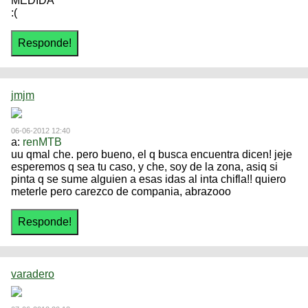
MEDIDA
:(
jmjm
06-06-2012 12:40
a:
renMTB
uu qmal che. pero bueno, el q busca encuentra dicen! jeje
esperemos q sea tu caso, y che, soy de la zona, asiq si
pinta q se sume alguien a esas idas al inta chifla!! quiero
meterle pero carezco de compania, abrazooo
varadero