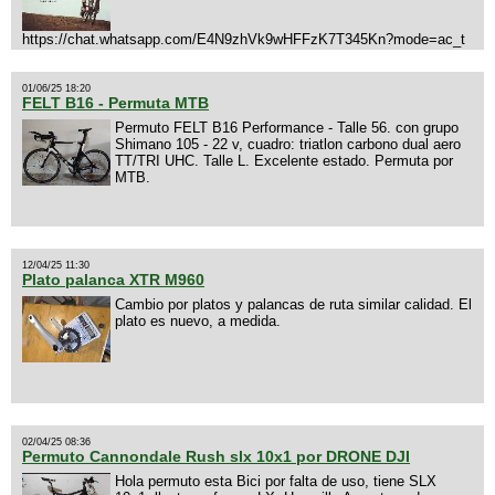
https://chat.whatsapp.com/E4N9zhVk9wHFFzK7T345Kn?mode=ac_t
01/06/25 18:20
FELT B16 - Permuta MTB
Permuto FELT B16 Performance - Talle 56. con grupo
Shimano 105 - 22 v, cuadro: triatlon carbono dual aero
TT/TRI UHC. Talle L. Excelente estado. Permuta por
MTB.
12/04/25 11:30
Plato palanca XTR M960
Cambio por platos y palancas de ruta similar calidad. El
plato es nuevo, a medida.
02/04/25 08:36
Permuto Cannondale Rush slx 10x1 por DRONE DJI
Hola permuto esta Bici por falta de uso, tiene SLX