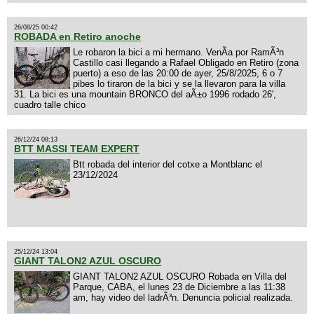
26/08/25 00:42
ROBADA en Retiro anoche
Le robaron la bici a mi hermano. VenÃ­a por RamÃ³n
Castillo casi llegando a Rafael Obligado en Retiro (zona
puerto) a eso de las 20:00 de ayer, 25/8/2025, 6 o 7
pibes lo tiraron de la bici y se la llevaron para la villa
31. La bici es una mountain BRONCO del aÃ±o 1996 rodado 26',
cuadro talle chico
26/12/24 08:13
BTT MASSI TEAM EXPERT
Btt robada del interior del cotxe a Montblanc el
23/12/2024
25/12/24 13:04
GIANT TALON2 AZUL OSCURO
GIANT TALON2 AZUL OSCURO Robada en Villa del
Parque, CABA, el lunes 23 de Diciembre a las 11:38
am, hay video del ladrÃ³n. Denuncia policial realizada.