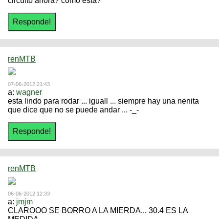
circuito ahora? como esta?
renMTB
07-06-2012 21:43
a:
wagner
esta lindo para rodar ... iguall ... siempre hay una nenita
que dice que no se puede andar ... -_-
renMTB
06-06-2012 12:33
a:
jmjm
CLAROOO SE BORRO A LA MIERDA... 30.4 ES LA