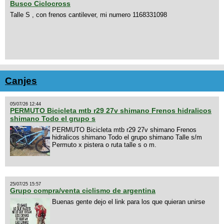
Busco Ciclocross
Talle S , con frenos cantilever, mi numero 1168331098
Canjes
05/07/26 12:44
PERMUTO Bicicleta mtb r29 27v shimano Frenos hidralicos
shimano Todo el grupo s
PERMUTO Bicicleta mtb r29 27v shimano Frenos
hidralicos shimano Todo el grupo shimano Talle s/m
Permuto x pistera o ruta talle s o m.
25/07/25 15:57
Grupo compra/venta ciclismo de argentina
Buenas gente dejo el link para los que quieran unirse