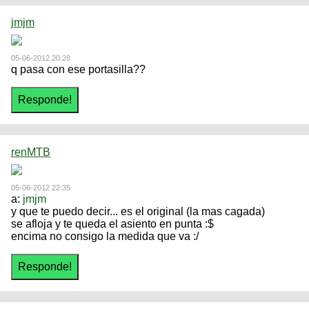
jmjm
05-06-2012 20:28
q pasa con ese portasilla??
renMTB
05-06-2012 22:35
a:
jmjm
y que te puedo decir... es el original (la mas cagada)
se afloja y te queda el asiento en punta :$
encima no consigo la medida que va :/