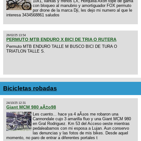
10x1, llantas y frenos LX, Horquilla Axon tope de gama
con bloqueo al manubrio y amortiguador FOX permuto
por drone de la marca Dji, les dejo mi numero al que le
interesa 3434568861 saludos
26/02/25 13:54
PERMUTO MTB ENDURO X BICI DE TRIA O RUTERA
Permuto MTB ENDURO TALLE M BUSCO BICI DE TURA O
TRIATLON TALLE S.
Bicicletas robadas
24/10/25 12:31
Giant MCM 980 aÃ±o98
Les cuento... hace ya 4 aÃ±os me robaron una
Cannondale cujo 3 amarilla fluo y una Giant MCM 980
en Gral Rodriguez. Km 53 del Acceso oeste mientras
pedaleabamos con mi esposa a Lujan. Aun conservo
las denuncias y las fotos de mis bikes. Desde aquel
momento, no paro de entrar a diferentes portales t