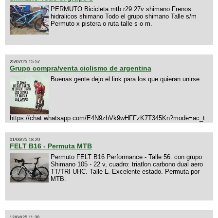
PERMUTO Bicicleta mtb r29 27v shimano Frenos
hidralicos shimano Todo el grupo shimano Talle s/m
Permuto x pistera o ruta talle s o m.
25/07/25 15:57
Grupo compra/venta ciclismo de argentina
Buenas gente dejo el link para los que quieran unirse
https://chat.whatsapp.com/E4N9zhVk9wHFFzK7T345Kn?mode=ac_t
01/06/25 18:20
FELT B16 - Permuta MTB
Permuto FELT B16 Performance - Talle 56. con grupo
Shimano 105 - 22 v, cuadro: triatlon carbono dual aero
TT/TRI UHC. Talle L. Excelente estado. Permuta por
MTB.
12/04/25 11:30