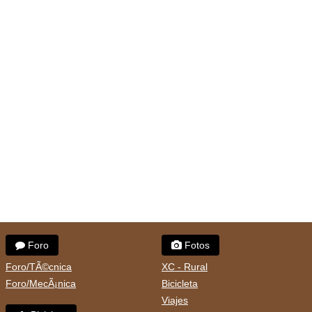
Foro
Fotos
Foro/TÃ©cnica
XC - Rural
Foro/MecÃ¡nica
Bicicleta
Viajes