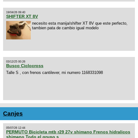
19/04/26 09:40
SHIFTER XT 8V
necesito esta manija/shifter XT 8V que este perfecto,
tambien pata de cambio igual modelo
03/12/25 00:26
Busco Ciclocross
Talle S , con frenos cantilever, mi numero 1168331098
Canjes
05/07/26 12:44
PERMUTO Bicicleta mtb r29 27v shimano Frenos hidralicos
shimano Todo el grupo s