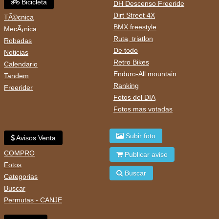
Bicicleta
DH Descenso Freeride
Dirt Street 4X
TÃ©cnica
BMX freestyle
MecÃ¡nica
Ruta, triatlon
Robadas
De todo
Noticias
Retro Bikes
Calendario
Enduro-All mountain
Tandem
Ranking
Freerider
Fotos del DIA
Fotos mas votadas
Subir foto
Avisos Venta
COMPRO
Publicar aviso
Fotos
Buscar
Categorias
Buscar
Permutas - CANJE