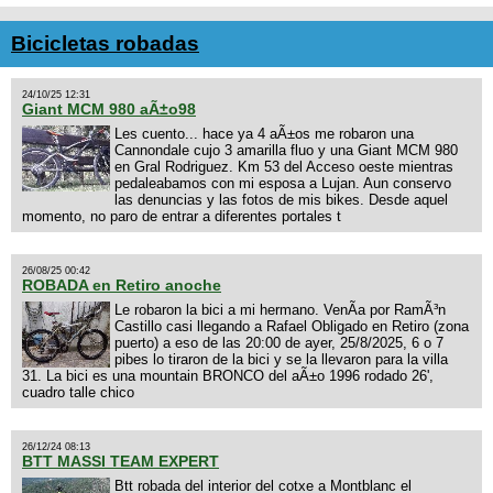
Bicicletas robadas
24/10/25 12:31
Giant MCM 980 aÃ±o98
Les cuento... hace ya 4 aÃ±os me robaron una
Cannondale cujo 3 amarilla fluo y una Giant MCM 980
en Gral Rodriguez. Km 53 del Acceso oeste mientras
pedaleabamos con mi esposa a Lujan. Aun conservo
las denuncias y las fotos de mis bikes. Desde aquel
momento, no paro de entrar a diferentes portales t
26/08/25 00:42
ROBADA en Retiro anoche
Le robaron la bici a mi hermano. VenÃ­a por RamÃ³n
Castillo casi llegando a Rafael Obligado en Retiro (zona
puerto) a eso de las 20:00 de ayer, 25/8/2025, 6 o 7
pibes lo tiraron de la bici y se la llevaron para la villa
31. La bici es una mountain BRONCO del aÃ±o 1996 rodado 26',
cuadro talle chico
26/12/24 08:13
BTT MASSI TEAM EXPERT
Btt robada del interior del cotxe a Montblanc el