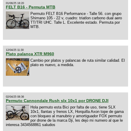
01/06/25 18:20
FELT B16 - Permuta MTB
Permuto FELT B16 Performance - Talle 56. con grupo
Shimano 105 - 22 v, cuadro: triatlon carbono dual aero
TT/TRI UHC. Talle L. Excelente estado. Permuta por
MTB.
12/04/25 11:30
Plato palanca XTR M960
Cambio por platos y palancas de ruta similar calidad. El
plato es nuevo, a medida.
02/04/25 08:36
Permuto Cannondale Rush slx 10x1 por DRONE DJI
Hola permuto esta Bici por falta de uso, tiene SLX
10x1, llantas y frenos LX, Horquilla Axon tope de gama
con bloqueo al manubrio y amortiguador FOX permuto
por drone de la marca Dji, les dejo mi numero al que le
interesa 3434568861 saludos