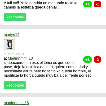
A full xtr!! Yo le pondría un manubrio recto te
cambis la estética queda genial ,!
martyn14
02-02-2015 23:29
a:
Martinnmm_18
si deacuerdo en eso, el tema es que como
puse, deje la estetica de lado, quiero comodidad y
necesitaba altura pero no tanto xq queda horrible, al
modificar la horca quedo muy baja del frente por eso....
martinnmm_18