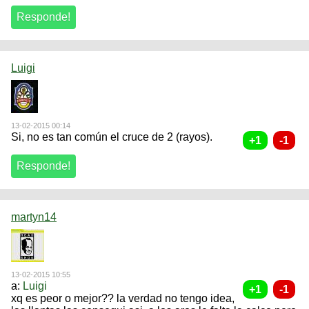
Luigi
13-02-2015 00:14
Si, no es tan común el cruce de 2 (rayos).
martyn14
13-02-2015 10:55
a:
Luigi
xq es peor o mejor?? la verdad no tengo idea,