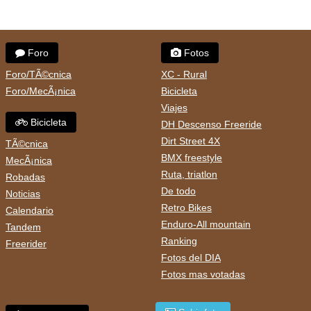
Foro
Fotos
Foro/TÃ©cnica
XC - Rural
Foro/MecÃ¡nica
Bicicleta
Viajes
Bicicleta
DH Descenso Freeride
Dirt Street 4X
TÃ©cnica
BMX freestyle
MecÃ¡nica
Ruta, triatlon
Robadas
De todo
Noticias
Retro Bikes
Calendario
Enduro-All mountain
Tandem
Ranking
Freerider
Fotos del DIA
Fotos mas votadas