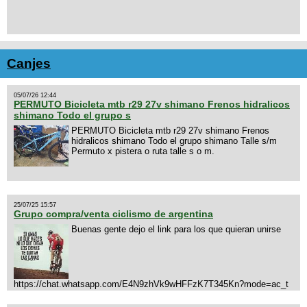
Canjes
05/07/26 12:44
PERMUTO Bicicleta mtb r29 27v shimano Frenos hidralicos
shimano Todo el grupo s
PERMUTO Bicicleta mtb r29 27v shimano Frenos
hidralicos shimano Todo el grupo shimano Talle s/m
Permuto x pistera o ruta talle s o m.
25/07/25 15:57
Grupo compra/venta ciclismo de argentina
Buenas gente dejo el link para los que quieran unirse
https://chat.whatsapp.com/E4N9zhVk9wHFFzK7T345Kn?mode=ac_t