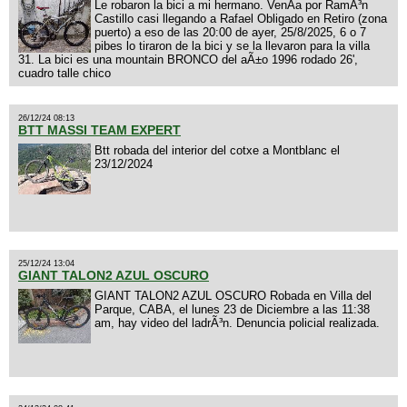
Le robaron la bici a mi hermano. VenÃ­a por RamÃ³n
Castillo casi llegando a Rafael Obligado en Retiro (zona
puerto) a eso de las 20:00 de ayer, 25/8/2025, 6 o 7
pibes lo tiraron de la bici y se la llevaron para la villa
31. La bici es una mountain BRONCO del aÃ±o 1996 rodado 26',
cuadro talle chico
26/12/24 08:13
BTT MASSI TEAM EXPERT
Btt robada del interior del cotxe a Montblanc el
23/12/2024
25/12/24 13:04
GIANT TALON2 AZUL OSCURO
GIANT TALON2 AZUL OSCURO Robada en Villa del
Parque, CABA, el lunes 23 de Diciembre a las 11:38
am, hay video del ladrÃ³n. Denuncia policial realizada.