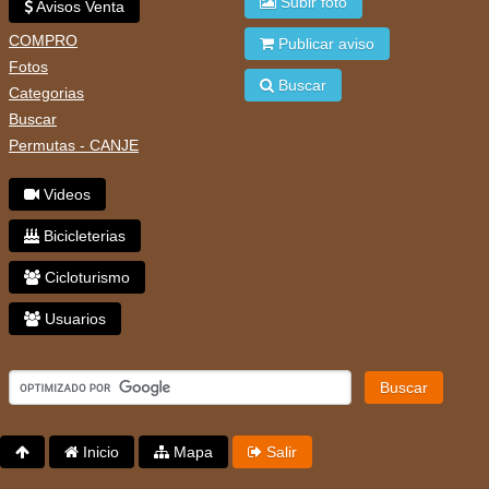
Subir foto
Avisos Venta
COMPRO
Publicar aviso
Fotos
Buscar
Categorias
Buscar
Permutas - CANJE
Videos
Bicicleterias
Cicloturismo
Usuarios
Buscar
Inicio
Mapa
Salir