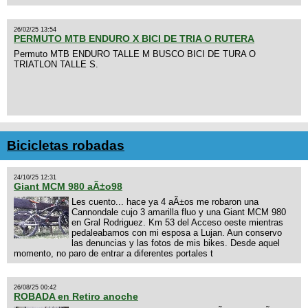
26/02/25 13:54
PERMUTO MTB ENDURO X BICI DE TRIA O RUTERA
Permuto MTB ENDURO TALLE M BUSCO BICI DE TURA O
TRIATLON TALLE S.
Bicicletas robadas
24/10/25 12:31
Giant MCM 980 aÃ±o98
Les cuento... hace ya 4 aÃ±os me robaron una
Cannondale cujo 3 amarilla fluo y una Giant MCM 980
en Gral Rodriguez. Km 53 del Acceso oeste mientras
pedaleabamos con mi esposa a Lujan. Aun conservo
las denuncias y las fotos de mis bikes. Desde aquel
momento, no paro de entrar a diferentes portales t
26/08/25 00:42
ROBADA en Retiro anoche