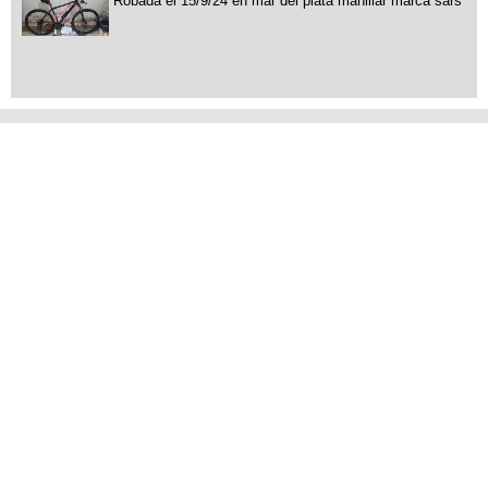
Robada el 15/9/24 en mar del plata manillar marca sars