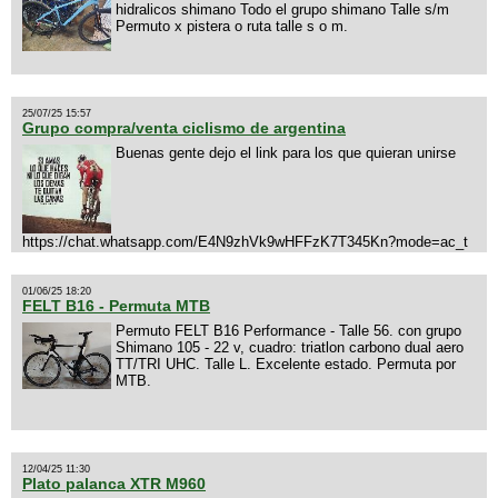
hidralicos shimano Todo el grupo shimano Talle s/m
Permuto x pistera o ruta talle s o m.
25/07/25 15:57
Grupo compra/venta ciclismo de argentina
Buenas gente dejo el link para los que quieran unirse
https://chat.whatsapp.com/E4N9zhVk9wHFFzK7T345Kn?mode=ac_t
01/06/25 18:20
FELT B16 - Permuta MTB
Permuto FELT B16 Performance - Talle 56. con grupo
Shimano 105 - 22 v, cuadro: triatlon carbono dual aero
TT/TRI UHC. Talle L. Excelente estado. Permuta por
MTB.
12/04/25 11:30
Plato palanca XTR M960