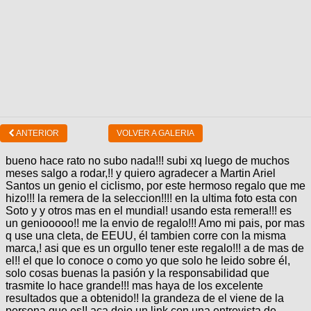
ANTERIOR
VOLVER A GALERIA
bueno hace rato no subo nada!!! subi xq luego de muchos
meses salgo a rodar,!! y quiero agradecer a Martin Ariel
Santos un genio el ciclismo, por este hermoso regalo que me
hizo!!! la remera de la seleccion!!!! en la ultima foto esta con
Soto y y otros mas en el mundial! usando esta remera!!! es
un geniooooo!! me la envio de regalo!!! Amo mi pais, por mas
q use una cleta, de EEUU, él tambien corre con la misma
marca,! asi que es un orgullo tener este regalo!!! a de mas de
el!! el que lo conoce o como yo que solo he leido sobre él,
solo cosas buenas la pasión y la responsabilidad que
trasmite lo hace grande!!! mas haya de los excelente
resultados que a obtenido!! la grandeza de el viene de la
persona que es!! aca dejo un link con una entrevista de