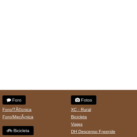
Foro
Fotos
Foro/TÃ©cnica
XC - Rural
Foro/MecÃ¡nica
Bicicleta
Viajes
Bicicleta
DH Descenso Freeride