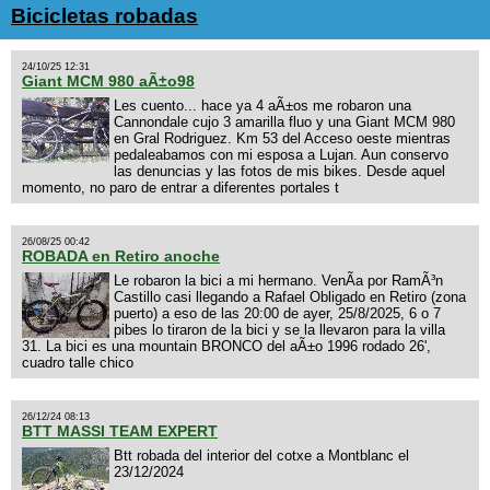
Bicicletas robadas
24/10/25 12:31
Giant MCM 980 aÃ±o98
Les cuento... hace ya 4 aÃ±os me robaron una
Cannondale cujo 3 amarilla fluo y una Giant MCM 980
en Gral Rodriguez. Km 53 del Acceso oeste mientras
pedaleabamos con mi esposa a Lujan. Aun conservo
las denuncias y las fotos de mis bikes. Desde aquel
momento, no paro de entrar a diferentes portales t
26/08/25 00:42
ROBADA en Retiro anoche
Le robaron la bici a mi hermano. VenÃ­a por RamÃ³n
Castillo casi llegando a Rafael Obligado en Retiro (zona
puerto) a eso de las 20:00 de ayer, 25/8/2025, 6 o 7
pibes lo tiraron de la bici y se la llevaron para la villa
31. La bici es una mountain BRONCO del aÃ±o 1996 rodado 26',
cuadro talle chico
26/12/24 08:13
BTT MASSI TEAM EXPERT
Btt robada del interior del cotxe a Montblanc el
23/12/2024