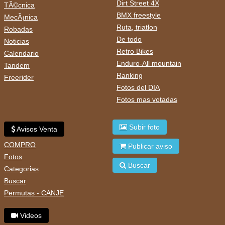
Dirt Street 4X
TÃ©cnica
BMX freestyle
MecÃ¡nica
Ruta, triatlon
Robadas
De todo
Noticias
Retro Bikes
Calendario
Enduro-All mountain
Tandem
Ranking
Freerider
Fotos del DIA
Fotos mas votadas
Subir foto
Avisos Venta
COMPRO
Publicar aviso
Fotos
Buscar
Categorias
Buscar
Permutas - CANJE
Videos