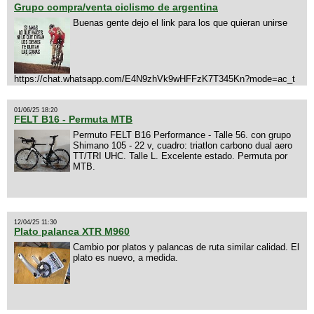
Grupo compra/venta ciclismo de argentina
Buenas gente dejo el link para los que quieran unirse
https://chat.whatsapp.com/E4N9zhVk9wHFFzK7T345Kn?mode=ac_t
01/06/25 18:20
FELT B16 - Permuta MTB
Permuto FELT B16 Performance - Talle 56. con grupo
Shimano 105 - 22 v, cuadro: triatlon carbono dual aero
TT/TRI UHC. Talle L. Excelente estado. Permuta por
MTB.
12/04/25 11:30
Plato palanca XTR M960
Cambio por platos y palancas de ruta similar calidad. El
plato es nuevo, a medida.