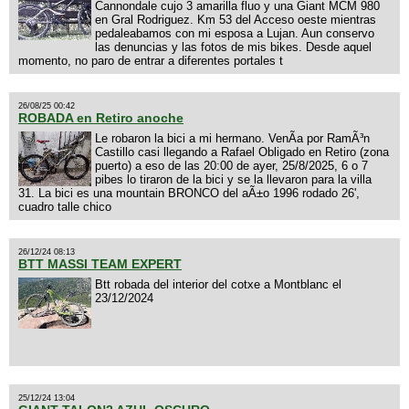
Cannondale cujo 3 amarilla fluo y una Giant MCM 980
en Gral Rodriguez. Km 53 del Acceso oeste mientras
pedaleabamos con mi esposa a Lujan. Aun conservo
las denuncias y las fotos de mis bikes. Desde aquel
momento, no paro de entrar a diferentes portales t
26/08/25 00:42
ROBADA en Retiro anoche
Le robaron la bici a mi hermano. VenÃ­a por RamÃ³n
Castillo casi llegando a Rafael Obligado en Retiro (zona
puerto) a eso de las 20:00 de ayer, 25/8/2025, 6 o 7
pibes lo tiraron de la bici y se la llevaron para la villa
31. La bici es una mountain BRONCO del aÃ±o 1996 rodado 26',
cuadro talle chico
26/12/24 08:13
BTT MASSI TEAM EXPERT
Btt robada del interior del cotxe a Montblanc el
23/12/2024
25/12/24 13:04