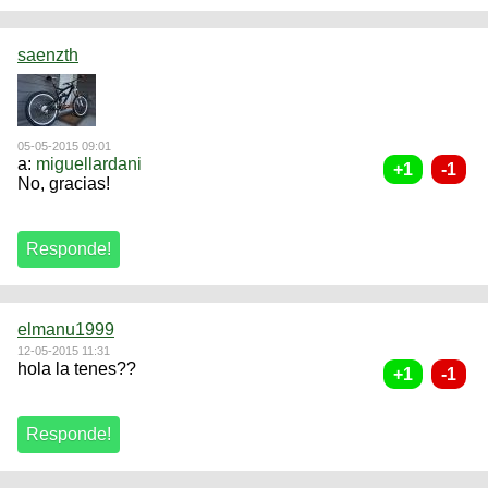
saenzth
05-05-2015 09:01
a:
miguellardani
No, gracias!
elmanu1999
12-05-2015 11:31
hola la tenes??