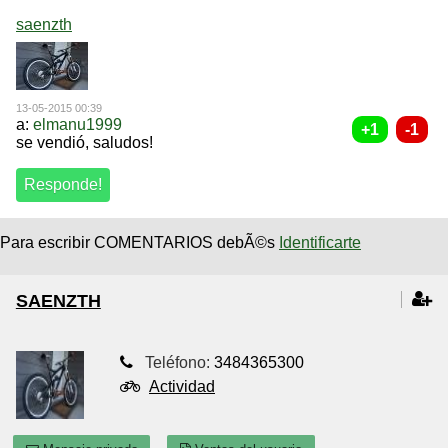
saenzth
13-05-2015 00:39
a:
elmanu1999
se vendió, saludos!
Para escribir COMENTARIOS debÃ©s
Identificarte
SAENZTH
Teléfono:
3484365300
Actividad