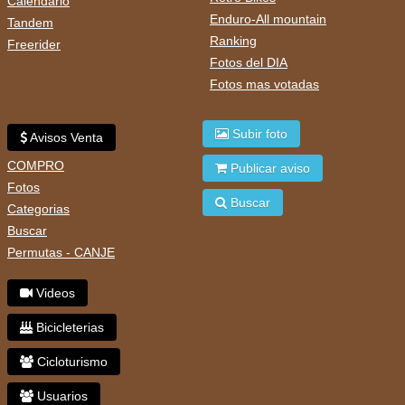
Calendario
Enduro-All mountain
Tandem
Ranking
Freerider
Fotos del DIA
Fotos mas votadas
Subir foto
Avisos Venta
COMPRO
Publicar aviso
Fotos
Buscar
Categorias
Buscar
Permutas - CANJE
Videos
Bicicleterias
Cicloturismo
Usuarios