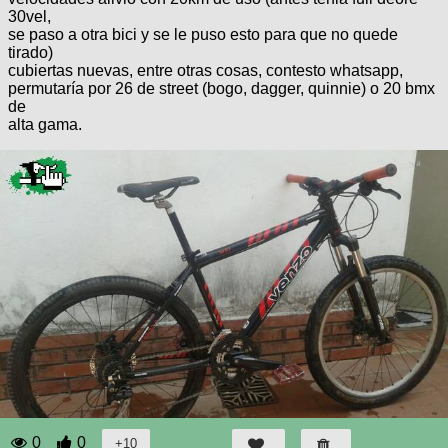
Categorias
BMX
Salidas
Usuarios
30vel,
TÃ©cnica
se paso a otra bici y se le puso esto para que no quede
COMPRO
Ruta,
Operadores
tirado)
triatlon
de
MecÃ¡nica
cubiertas nuevas, entre otras cosas, contesto whatsapp,
Ãšltimos
CANJE
cicloturismo
permutaría por 26 de street (bogo, dagger, quinnie) o 20 bmx
De
Robadas
Buscar
de
Mi
todo
Relatos
alta gama.
ReputaciÃ³n
Noticias
de
Mis
Retro
viajes
Amigos
Mis
Calendario
Compras
Enduro
Foro
Actividad
de
de
Mis
viajes
Amigos
Ventas
Ranking
Fotos
del
DÃA
Fotos
mas
votadas
0
0