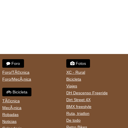
Foro
Fotos
Foro/TÃ©cnica
XC - Rural
Foro/MecÃ¡nica
Bicicleta
Viajes
Bicicleta
DH Descenso Freeride
Dirt Street 4X
TÃ©cnica
BMX freestyle
MecÃ¡nica
Ruta, triatlon
Robadas
De todo
Noticias
Retro Bikes