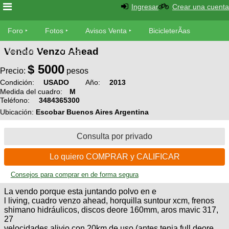
Ingresar
Crear una cuenta
Foro
Foro
Fotos
Avisos Venta
BicicleterÃ­as
Vendo Venzo Ahead
Foro
Bicicletas
Videos
Fotos
$
5000
TÃ©cnica
Precio:
pesos
Avisos
Condición:
USADO
Año:
2013
MecÃ¡nica
SUBÃ
Medida del cuadro:
M
Ventas
Teléfono:
3484365300
tu foto
Ubicación:
Escobar Buenos Aires Argentina
BicicleterÃ­
Galeria
SUBÃ
as
Consulta por privado
tu
XC
aviso
Bicicletas
Lo quiero COMPRAR y CALIFICAR
Bicicletas
Consejos para comprar en de forma segura
Buscar
Viajes
Videos
La vendo porque esta juntando polvo en e
Bicicletas
Ultimos
Descenso
l living, cuadro venzo ahead, horquilla suntour xcm, frenos
Cicloturismo
shimano hidráulicos, discos deore 160mm, aros mavic 317,
Tandem
Fotos
Dirt
27
Freerider
velocidades alivio con 20km de uso (antes tenia full deore