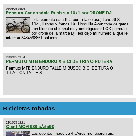
02/04/25 08:36
Permuto Cannondale Rush slx 10x1 por DRONE DJI
Hola permuto esta Bici por falta de uso, tiene SLX
10x1, llantas y frenos LX, Horquilla Axon tope de gama
con bloqueo al manubrio y amortiguador FOX permuto
por drone de la marca Dji, les dejo mi numero al que le
interesa 3434568861 saludos
26/02/25 13:54
PERMUTO MTB ENDURO X BICI DE TRIA O RUTERA
Permuto MTB ENDURO TALLE M BUSCO BICI DE TURA O
TRIATLON TALLE S.
Bicicletas robadas
24/10/25 12:31
Giant MCM 980 aÃ±o98
Les cuento... hace ya 4 aÃ±os me robaron una