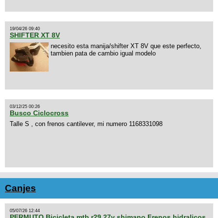
19/04/26 09:40
SHIFTER XT 8V
necesito esta manija/shifter XT 8V que este perfecto,
tambien pata de cambio igual modelo
03/12/25 00:26
Busco Ciclocross
Talle S , con frenos cantilever, mi numero 1168331098
Canjes
05/07/26 12:44
PERMUTO Bicicleta mtb r29 27v shimano Frenos hidralicos