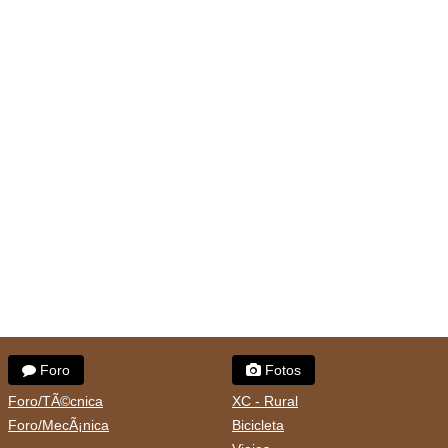
Foro
Fotos
Foro/TÃ©cnica
XC - Rural
Foro/MecÃ¡nica
Bicicleta