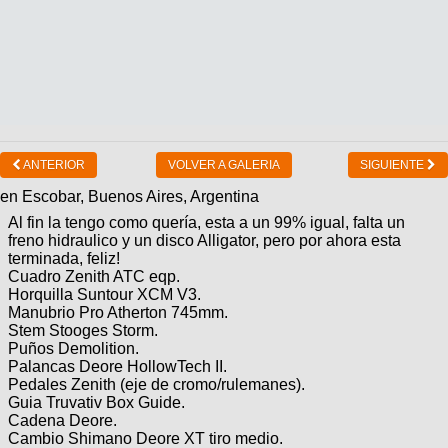
ANTERIOR
VOLVER A GALERIA
SIGUIENTE
en Escobar, Buenos Aires, Argentina
Al fin la tengo como quería, esta a un 99% igual, falta un
freno hidraulico y un disco Alligator, pero por ahora esta
terminada, feliz!
Cuadro Zenith ATC eqp.
Horquilla Suntour XCM V3.
Manubrio Pro Atherton 745mm.
Stem Stooges Storm.
Puños Demolition.
Palancas Deore HollowTech II.
Pedales Zenith (eje de cromo/rulemanes).
Guia Truvativ Box Guide.
Cadena Deore.
Cambio Shimano Deore XT tiro medio.