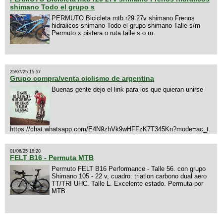
shimano Todo el grupo s
PERMUTO Bicicleta mtb r29 27v shimano Frenos
hidralicos shimano Todo el grupo shimano Talle s/m
Permuto x pistera o ruta talle s o m.
25/07/25 15:57
Grupo compra/venta ciclismo de argentina
Buenas gente dejo el link para los que quieran unirse
https://chat.whatsapp.com/E4N9zhVk9wHFFzK7T345Kn?mode=ac_t
01/06/25 18:20
FELT B16 - Permuta MTB
Permuto FELT B16 Performance - Talle 56. con grupo
Shimano 105 - 22 v, cuadro: triatlon carbono dual aero
TT/TRI UHC. Talle L. Excelente estado. Permuta por
MTB.