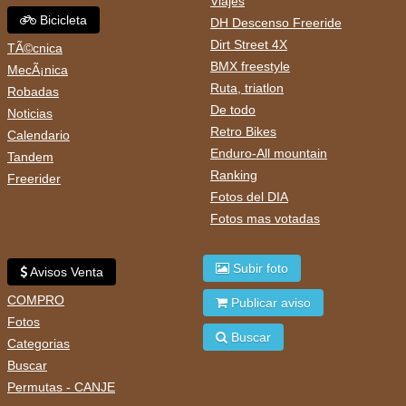
Viajes
Bicicleta
DH Descenso Freeride
Dirt Street 4X
TÃ©cnica
BMX freestyle
MecÃ¡nica
Ruta, triatlon
Robadas
De todo
Noticias
Retro Bikes
Calendario
Enduro-All mountain
Tandem
Ranking
Freerider
Fotos del DIA
Fotos mas votadas
Subir foto
Avisos Venta
COMPRO
Publicar aviso
Fotos
Buscar
Categorias
Buscar
Permutas - CANJE