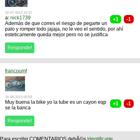
10-07-2013 20:22
a:
nick1739
Además de que corres el riesgo de pegarte un
palo y romper todo jajaja, no le veo el sentido, por ahí
esteticamente queda mejor pero no se justifica
francoumf
16-08-2013 00:59
Muy buena la bike yo la tube es un cayon eqp
se la banca
Para escribir COMENTARIOS debÃ©s
Identificarte