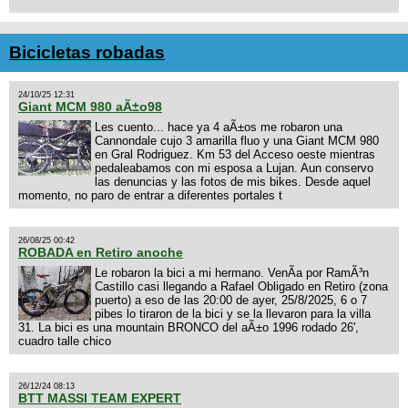
Bicicletas robadas
24/10/25 12:31
Giant MCM 980 aÃ±o98
Les cuento... hace ya 4 aÃ±os me robaron una
Cannondale cujo 3 amarilla fluo y una Giant MCM 980
en Gral Rodriguez. Km 53 del Acceso oeste mientras
pedaleabamos con mi esposa a Lujan. Aun conservo
las denuncias y las fotos de mis bikes. Desde aquel
momento, no paro de entrar a diferentes portales t
26/08/25 00:42
ROBADA en Retiro anoche
Le robaron la bici a mi hermano. VenÃ­a por RamÃ³n
Castillo casi llegando a Rafael Obligado en Retiro (zona
puerto) a eso de las 20:00 de ayer, 25/8/2025, 6 o 7
pibes lo tiraron de la bici y se la llevaron para la villa
31. La bici es una mountain BRONCO del aÃ±o 1996 rodado 26',
cuadro talle chico
26/12/24 08:13
BTT MASSI TEAM EXPERT