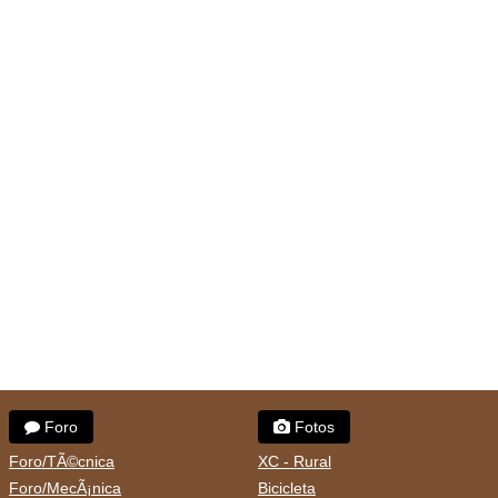
Foro
Fotos
Foro/TÃ©cnica
XC - Rural
Foro/MecÃ¡nica
Bicicleta