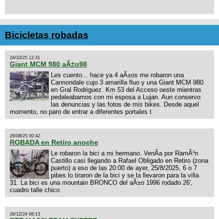
Bicicletas robadas
24/10/25 12:31
Giant MCM 980 aÃ±o98
Les cuento... hace ya 4 aÃ±os me robaron una
Cannondale cujo 3 amarilla fluo y una Giant MCM 980
en Gral Rodriguez. Km 53 del Acceso oeste mientras
pedaleabamos con mi esposa a Lujan. Aun conservo
las denuncias y las fotos de mis bikes. Desde aquel
momento, no paro de entrar a diferentes portales t
26/08/25 00:42
ROBADA en Retiro anoche
Le robaron la bici a mi hermano. VenÃ­a por RamÃ³n
Castillo casi llegando a Rafael Obligado en Retiro (zona
puerto) a eso de las 20:00 de ayer, 25/8/2025, 6 o 7
pibes lo tiraron de la bici y se la llevaron para la villa
31. La bici es una mountain BRONCO del aÃ±o 1996 rodado 26',
cuadro talle chico
26/12/24 08:13