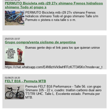
PERMUTO Bicicleta mtb r29 27v shimano Frenos hidralicos
shimano Todo el grupo s
PERMUTO Bicicleta mtb r29 27v shimano Frenos
hidralicos shimano Todo el grupo shimano Talle s/m
Permuto x pistera o ruta talle s o m.
25/07/25 15:57
Grupo compra/venta ciclismo de argentina
Buenas gente dejo el link para los que quieran unirse
https://chat.whatsapp.com/E4N9zhVk9wHFFzK7T345Kn?mode=ac_t
01/06/25 18:20
FELT B16 - Permuta MTB
Permuto FELT B16 Performance - Talle 56. con grupo
Shimano 105 - 22 v, cuadro: triatlon carbono dual aero
TT/TRI UHC. Talle L. Excelente estado. Permuta por
MTB.