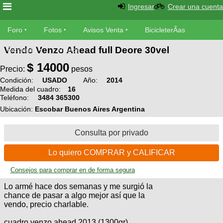
Ingresar
Crear una cuenta
Foro
Foro
Fotos
Avisos Venta
BicicleterÃ­as
Vendo Venzo Ahead full Deore 30vel
Foro
Bicicletas
Videos
Fotos
$
14000
TÃ©cnica
Precio:
pesos
Avisos
Condición:
USADO
Año:
2014
MecÃ¡nica
SUBÃ
Medida del cuadro:
16
Ventas
Teléfono:
3484 365300
tu foto
Ubicación:
Escobar Buenos Aires Argentina
BicicleterÃ­
Galeria
SUBÃ
as
Consulta por privado
tu
XC
aviso
Bicicletas
Lo quiero COMPRAR y CALIFICAR
Bicicletas
Consejos para comprar en de forma segura
Buscar
Viajes
Videos
Lo armé hace dos semanas y me surgió la
Bicicletas
Ultimos
Descenso
chance de pasar a algo mejor así que la
Cicloturismo
vendo, precio charlable.
Tandem
Fotos
Dirt
Freerider
cuadro venzo ahead 2013 (1300gr)