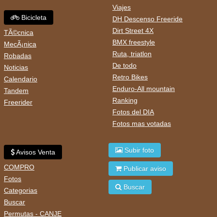
Viajes
Bicicleta
DH Descenso Freeride
Dirt Street 4X
TÃ©cnica
BMX freestyle
MecÃ¡nica
Ruta, triatlon
Robadas
De todo
Noticias
Retro Bikes
Calendario
Enduro-All mountain
Tandem
Ranking
Freerider
Fotos del DIA
Fotos mas votadas
Subir foto
Avisos Venta
COMPRO
Publicar aviso
Fotos
Buscar
Categorias
Buscar
Permutas - CANJE