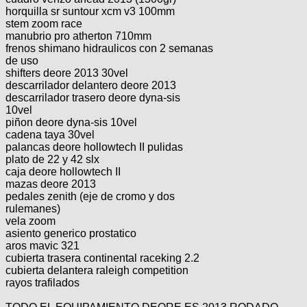
Categorias
BMX
Salidas
Usuarios
horquilla sr suntour xcm v3 100mm
TÃ©cnica
stem zoom race
COMPRO
Ruta,
Operadores
manubrio pro atherton 710mm
triatlon
de
MecÃ¡nica
frenos shimano hidraulicos con 2 semanas
Ãšltimos
CANJE
cicloturismo
de uso
De
Robadas
Buscar
shifters deore 2013 30vel
Mi
todo
Relatos
descarrilador delantero deore 2013
ReputaciÃ³n
Noticias
de
Mis
descarrilador trasero deore dyna-sis
Retro
viajes
Amigos
Mis
10vel
Calendario
Compras
piñon deore dyna-sis 10vel
Enduro
Foro
Actividad
cadena taya 30vel
de
de
Mis
palancas deore hollowtech II pulidas
viajes
Amigos
Ventas
plato de 22 y 42 slx
Ranking
caja deore hollowtech II
mazas deore 2013
Fotos
pedales zenith (eje de cromo y dos
del
rulemanes)
vela zoom
DÃA
asiento generico prostatico
aros mavic 321
cubierta trasera continental raceking 2.2
Fotos
cubierta delantera raleigh competition
mas
rayos trafilados
votadas