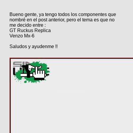
Categorias
BMX
Salidas
Usuarios
TÃ©cnica
COMPRO
Ruta,
Operadores
Bueno gente, ya tengo todos los componentes que
triatlon
de
MecÃ¡nica
nombré en el post anterior, pero el tema es que no
Ãšltimos
CANJE
cicloturismo
me decido entre :
De
Robadas
GT Ruckus Replica
Buscar
Mi
todo
Relatos
Venzo Mx-6
ReputaciÃ³n
Noticias
de
Mis
Retro
viajes
Saludos y ayudenme !!
Amigos
Mis
Calendario
Compras
Enduro
Foro
Actividad
de
de
Mis
viajes
Amigos
Ventas
Ranking
Fotos
del
DÃA
Fotos
mas
votadas