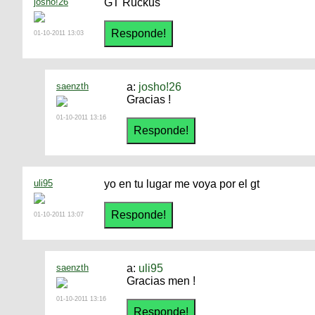
josho!26
GT Ruckus
01-10-2011 13:03
saenzth
a:
josho!26
Gracias !
01-10-2011 13:16
uli95
yo en tu lugar me voya por el gt
01-10-2011 13:07
saenzth
a:
uli95
Gracias men !
01-10-2011 13:16