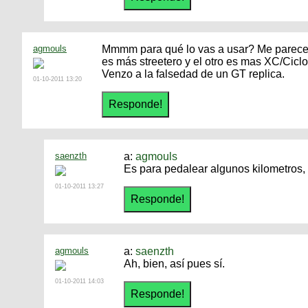
agmouls
Mmmm para qué lo vas a usar? Me parece 
es más streetero y el otro es mas XC/Ciclot
Venzo a la falsedad de un GT replica.
01-10-2011 13:20
saenzth
a:
agmouls
Es para pedalear algunos kilometros, c
01-10-2011 13:27
agmouls
a:
saenzth
Ah, bien, así pues sí.
01-10-2011 14:03