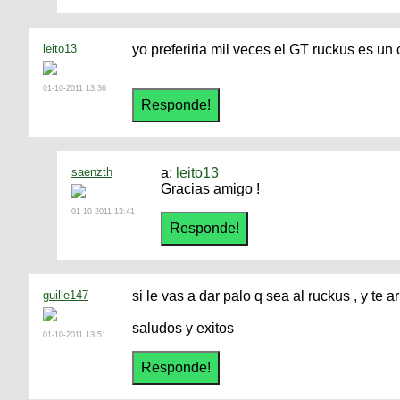
leito13
yo preferiria mil veces el GT ruckus es u
01-10-2011 13:36
saenzth
a:
leito13
Gracias amigo !
01-10-2011 13:41
guille147
si le vas a dar palo q sea al ruckus , y te 
saludos y exitos
01-10-2011 13:51