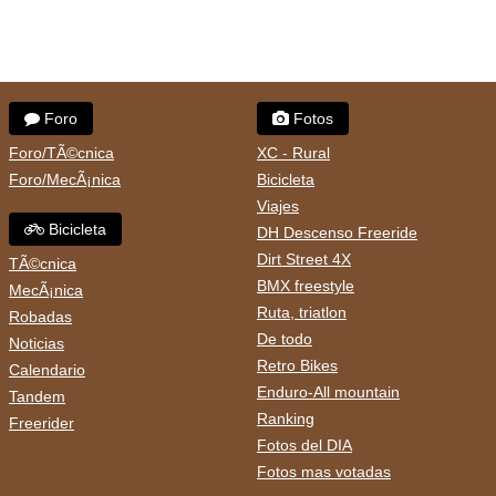
Foro
Fotos
Foro/TÃ©cnica
XC - Rural
Foro/MecÃ¡nica
Bicicleta
Viajes
Bicicleta
DH Descenso Freeride
Dirt Street 4X
TÃ©cnica
BMX freestyle
MecÃ¡nica
Ruta, triatlon
Robadas
De todo
Noticias
Retro Bikes
Calendario
Enduro-All mountain
Tandem
Ranking
Freerider
Fotos del DIA
Fotos mas votadas