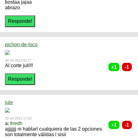
bostaa jajaa
abrazo
pichon-de-loco
29-10-2012 01:17
Al corte juli!!!
jule
29-10-2012 17:20
a:
firedh
ajjjjjjj ni hablar! cualquiera de las 2 opciones
son totalmente válidas ! sisii