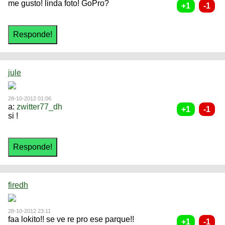
me gusto! linda foto! GoPro?
jule
28-10-2012 01:06
a:
zwitter77_dh
si !
firedh
28-10-2012 23:11
faa lokito!! se ve re pro ese parque!!