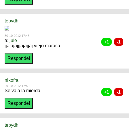
tebydh
30-10-2012 17:45
a:
jule
jjajajajjjajajjaj viejo maraca.
nikofra
29-10-2012 17:50
Se va a la mierda !
tebydh