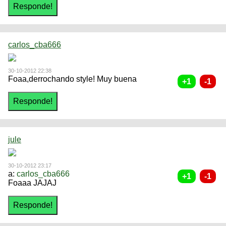
carlos_cba666
30-10-2012 22:38
Foaa,derrochando style! Muy buena
jule
30-10-2012 23:17
a:
carlos_cba666
Foaaa JAJAJ