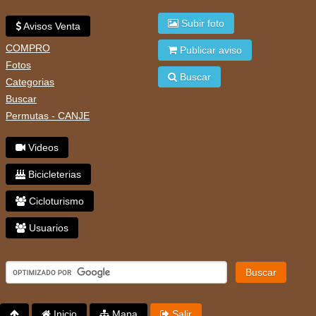
Subir foto
Avisos Venta
COMPRO
Publicar aviso
Fotos
Buscar
Categorias
Buscar
Permutas - CANJE
Videos
Bicicleterias
Cicloturismo
Usuarios
Buscar
Inicio
Mapa
Salir