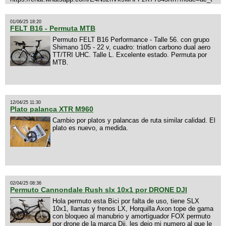
01/06/25 18:20
FELT B16 - Permuta MTB
Permuto FELT B16 Performance - Talle 56. con grupo
Shimano 105 - 22 v, cuadro: triatlon carbono dual aero
TT/TRI UHC. Talle L. Excelente estado. Permuta por
MTB.
12/04/25 11:30
Plato palanca XTR M960
Cambio por platos y palancas de ruta similar calidad. El
plato es nuevo, a medida.
02/04/25 08:36
Permuto Cannondale Rush slx 10x1 por DRONE DJI
Hola permuto esta Bici por falta de uso, tiene SLX
10x1, llantas y frenos LX, Horquilla Axon tope de gama
con bloqueo al manubrio y amortiguador FOX permuto
por drone de la marca Dji, les dejo mi numero al que le