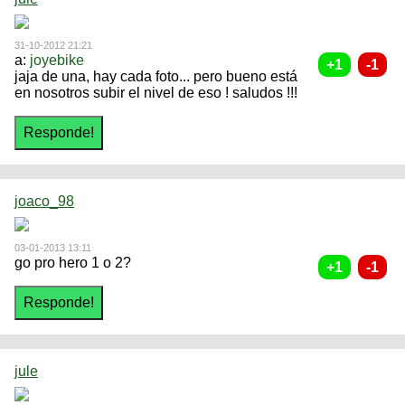
31-10-2012 21:21
a:
joyebike
jaja de una, hay cada foto... pero bueno está
en nosotros subir el nivel de eso ! saludos !!!
joaco_98
03-01-2013 13:11
go pro hero 1 o 2?
jule