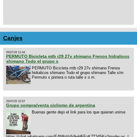
Canjes
05/07/26 12:44
PERMUTO Bicicleta mtb r29 27v shimano Frenos hidralicos
shimano Todo el grupo s
PERMUTO Bicicleta mtb r29 27v shimano Frenos
hidralicos shimano Todo el grupo shimano Talle s/m
Permuto x pistera o ruta talle s o m.
25/07/25 15:57
Grupo compra/venta ciclismo de argentina
Buenas gente dejo el link para los que quieran unirse
https://chat.whatsapp.com/E4N9zhVk9wHFFzK7T345Kn?mode=ac_t