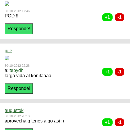
30-10-2012 17:46
POD !!
jule
30-10-2012 22:26
a:
tebydh
larga vida al konitaaaa
augustok
30-10-2012 20:13
aprovecha q tenes algo asi ;)