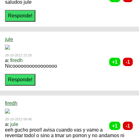
saludos jule
jule
28-10-2012 23:29
a:
firedh
Nicoooooooooooooooo
firedh
29-10-2012 09:48
a:
jule
eeh gucho proo!! avisa cuando vas y vamo a
reventar todo! o sino a tmar un porron y no andamos ni