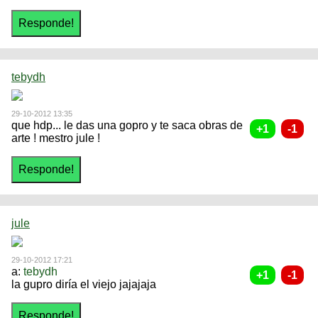
tebydh
29-10-2012 13:35
que hdp... le das una gopro y te saca obras de
arte ! mestro jule !
jule
29-10-2012 17:21
a:
tebydh
la gupro diría el viejo jajajaja