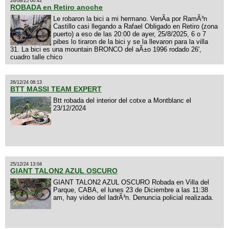
26/08/25 00:42
ROBADA en Retiro anoche
Le robaron la bici a mi hermano. VenÃ­a por RamÃ³n
Castillo casi llegando a Rafael Obligado en Retiro (zona
puerto) a eso de las 20:00 de ayer, 25/8/2025, 6 o 7
pibes lo tiraron de la bici y se la llevaron para la villa
31. La bici es una mountain BRONCO del aÃ±o 1996 rodado 26',
cuadro talle chico
26/12/24 08:13
BTT MASSI TEAM EXPERT
Btt robada del interior del cotxe a Montblanc el
23/12/2024
25/12/24 13:04
GIANT TALON2 AZUL OSCURO
GIANT TALON2 AZUL OSCURO Robada en Villa del
Parque, CABA, el lunes 23 de Diciembre a las 11:38
am, hay video del ladrÃ³n. Denuncia policial realizada.