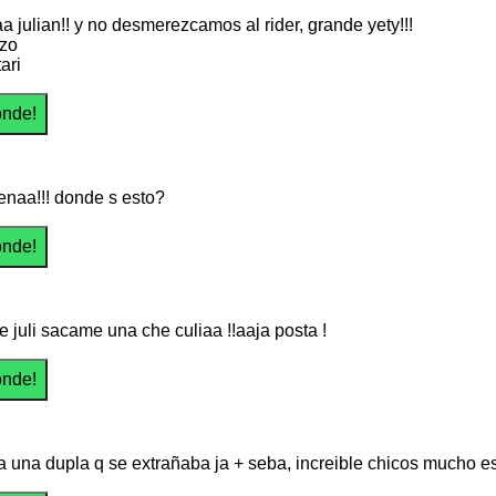
a julian!! y no desmerezcamos al rider, grande yety!!!
azo
ari
naa!!! donde s esto?
che juli sacame una che culiaa !!aaja posta !
a una dupla q se extrañaba ja + seba, increible chicos mucho es