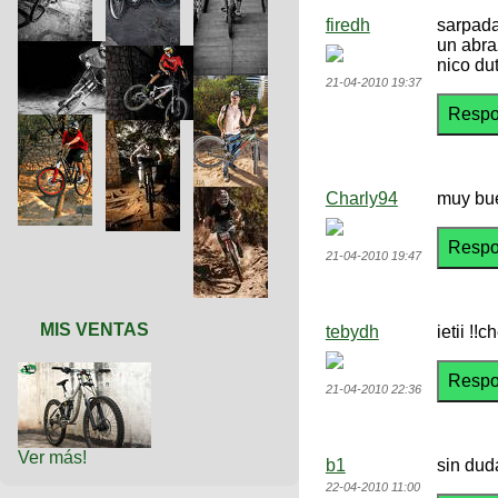
firedh
sarpada
un abr
nico dut
21-04-2010 19:37
Charly94
muy bue
21-04-2010 19:47
MIS VENTAS
tebydh
ietii !!
21-04-2010 22:36
Ver más!
b1
sin dud
22-04-2010 11:00