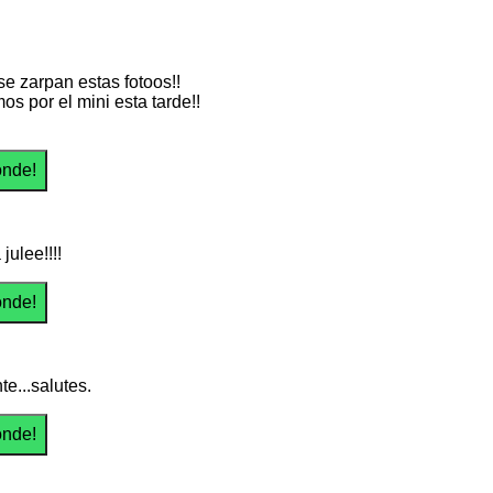
se zarpan estas fotoos!!
os por el mini esta tarde!!
 julee!!!!
e...salutes.