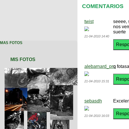
COMENTARIOS
twist
seeee, 
nos vem
suerte
21-04-2010 14:40
MAS FOTOS
MIS FOTOS
alebarnard_pro
q fotasa
21-04-2010 15:31
sebasdh
Excelent
21-04-2010 16:03