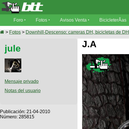
Foro
Foro
Fotos
Avisos Venta
BicicleterÃ­as
Foro
Fotos
>
Fotos
>
Downhill-Descenso: carreras DH, bicicletas de DH,
TÃ©cnica
J.A
jule
Avisos
MecÃ¡nica
SUBÃ
Ventas
tu foto
BicicleterÃ­
Galeria
SUBÃ
as
tu
Mensaje privado
XC
aviso
Bicicletas
Notas del usuario
Bicicletas
Buscar
Viajes
Videos
Bicicletas
Ultimos
Publicación:
21-04-2010
Descenso
Cicloturismo
Número: 285815
Tandem
Fotos
Dirt
Freerider