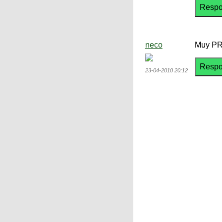
neco
Muy PR
23-04-2010 20:12