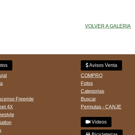
VOLVER A GALERIA
tos
Avisos Venta
ural
COMPRO
ta
Fotos
Categorias
censo Freeride
Buscar
reet 4X
Permutas - CANJE
eestyle
Videos
iatlon
o
Bicicleterias