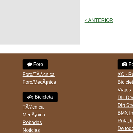
< ANTERIOR
Foro
Fo
Foro/TÃ©cnica
XC - R
Foro/MecÃ¡nica
Bicicle
Viajes
Bicicleta
DH Des
Dirt St
TÃ©cnica
BMX fr
MecÃ¡nica
Ruta, tr
Robadas
De tod
Noticias