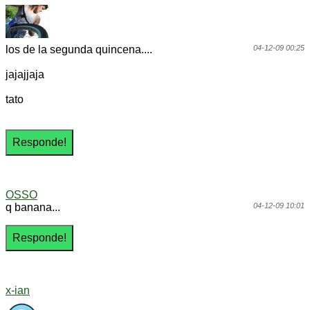
los de la segunda quincena....
04-12-09 00:25
jajajjaja
tato
OSSO
q banana...
04-12-09 10:01
x-ian