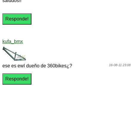
saludos!!
kufa_bmx
ese es ewl dueño de 360bikes¿?
16-08-11 23:08