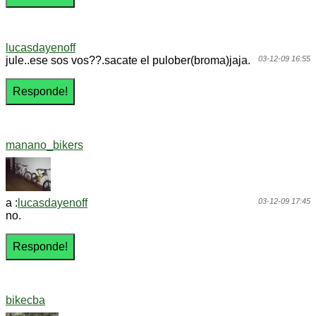
lucasdayenoff
jule..ese sos vos??.sacate el pulober(broma)jaja.
03-12-09 16:55
manano_bikers
a :
lucasdayenoff
03-12-09 17:45
no.
bikecba