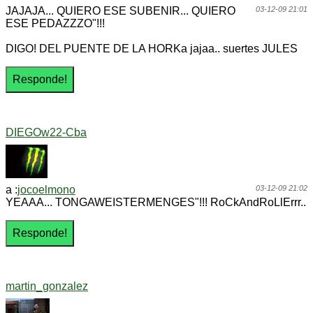
JAJAJA... QUIERO ESE SUBENIR... QUIERO
03-12-09 21:01
ESE PEDAZZZO"!!!
DIGO! DEL PUENTE DE LA HORKa jajaa.. suertes JULES
DIEGOw22-Cba
a :
jocoelmono
03-12-09 21:02
YEAAA... TONGAWEISTERMENGES"!!! RoCkAndRoLlErrr..
martin_gonzalez