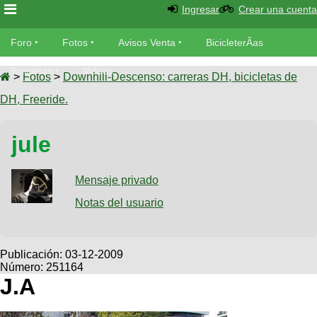
Ingresar
Crear una cuenta
Foro
Foro
Fotos
Avisos Venta
BicicleterÃ­as
Foro
Bicicletas
Videos
Fotos
>
Fotos
>
Downhill-Descenso: carreras DH, bicicletas de
TÃ©cnica
DH, Freeride.
Avisos
MecÃ¡nica
SUBÃ
Ventas
jule
tu foto
BicicleterÃ­
Galeria
Mensaje privado
SUBÃ
as
tu
Notas del usuario
XC
aviso
Bicicletas
Bicicletas
Buscar
Viajes
Publicación:
03-12-2009
Videos
Número: 251164
Bicicletas
Ultimos
Descenso
J.A
Cicloturismo
Tandem
Fotos
Dirt
Freerider