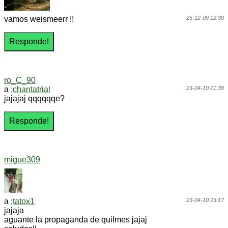
vamos weismeerr !!
25-12-09 12:30
ro_C_90
a :
chantatrial
23-04-10 21:30
jajajaj qqqqqqe?
migue309
a :
tatox1
23-04-10 23:17
jajaja
aguante la propaganda de quilmes jajaj