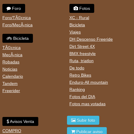
Foro
Fotos
Foro/TÃ©cnica
XC - Rural
Foro/MecÃ¡nica
Bicicleta
Viajes
Bicicleta
DH Descenso Freeride
Dirt Street 4X
TÃ©cnica
BMX freestyle
MecÃ¡nica
Ruta, triatlon
Robadas
De todo
Noticias
Retro Bikes
Calendario
Enduro-All mountain
Tandem
Ranking
Freerider
Fotos del DIA
Fotos mas votadas
Subir foto
Avisos Venta
COMPRO
Publicar aviso