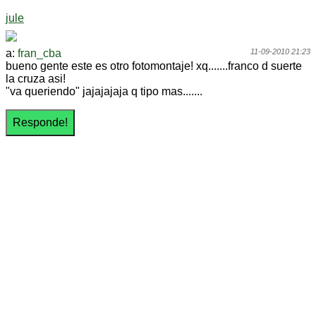
jule
a:
fran_cba
11-09-2010 21:23
bueno gente este es otro fotomontaje! xq.......franco d suerte
la cruza asi!
"va queriendo" jajajajaja q tipo mas.......