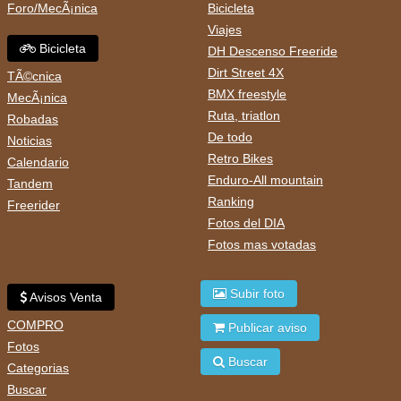
Foro/MecÃ¡nica
Bicicleta
Viajes
Bicicleta
DH Descenso Freeride
Dirt Street 4X
TÃ©cnica
BMX freestyle
MecÃ¡nica
Ruta, triatlon
Robadas
De todo
Noticias
Retro Bikes
Calendario
Enduro-All mountain
Tandem
Ranking
Freerider
Fotos del DIA
Fotos mas votadas
Subir foto
Avisos Venta
COMPRO
Publicar aviso
Fotos
Buscar
Categorias
Buscar