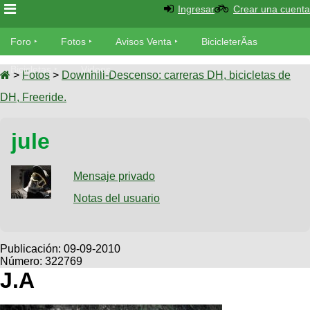
Ingresar
Crear una cuenta
Foro
Foro
Fotos
Avisos Venta
BicicleterÃ­as
Foro
Bicicletas
Videos
Fotos
>
Fotos
>
Downhill-Descenso: carreras DH, bicicletas de
TÃ©cnica
DH, Freeride.
Avisos
MecÃ¡nica
SUBÃ
Ventas
jule
tu foto
BicicleterÃ­
Galeria
Mensaje privado
SUBÃ
as
tu
Notas del usuario
XC
aviso
Bicicletas
Bicicletas
Buscar
Viajes
Publicación:
09-09-2010
Videos
Número: 322769
Bicicletas
Ultimos
Descenso
J.A
Cicloturismo
Tandem
Fotos
Dirt
Freerider