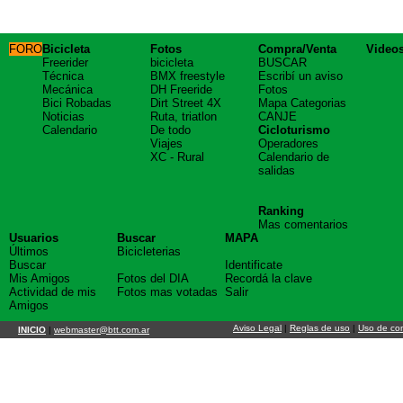
FORO
Bicicleta
Fotos
Compra/Venta
Video
Freerider
bicicleta
BUSCAR
Técnica
BMX freestyle
Escribí un aviso
Mecánica
DH Freeride
Fotos
Bici Robadas
Dirt Street 4X
Mapa Categorias
Noticias
Ruta, triatlon
CANJE
Calendario
De todo
Cicloturismo
Viajes
Operadores
XC - Rural
Calendario de
salidas
Ranking
Mas comentarios
Usuarios
Buscar
MAPA
Últimos
Bicicleterias
Buscar
Identificate
Mis Amigos
Fotos del DIA
Recordá la clave
Actividad de mis
Fotos mas votadas
Salir
Amigos
Aviso Legal
|
Reglas de uso
|
Uso de co
INICIO
|
webmaster@btt.com.ar