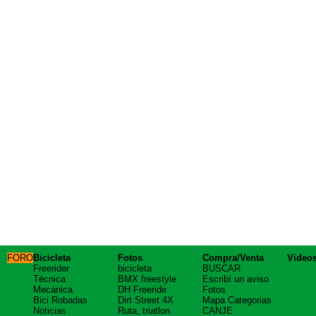
FORO
Bicicleta
Fotos
Compra/Venta
Video
Freerider
bicicleta
BUSCAR
Técnica
BMX freestyle
Escribí un aviso
Mecánica
DH Freeride
Fotos
Bici Robadas
Dirt Street 4X
Mapa Categorias
Noticias
Ruta, triatlon
CANJE