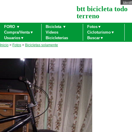
Identif
btt bicicleta todo
terreno
FORO ▼
Bicicleta ▼
Fotos▼
Compra/Venta▼
Videos
Cicloturismo▼
Usuarios▼
Bicicleterias
Buscar▼
Inicio
>
Fotos
>
Bicicletas solamente