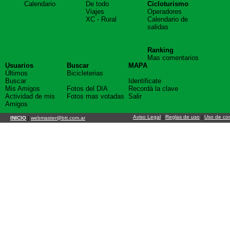
Calendario
De todo
Cicloturismo
Viajes
Operadores
XC - Rural
Calendario de
salidas
Ranking
Mas comentarios
Usuarios
Buscar
MAPA
Últimos
Bicicleterias
Buscar
Identificate
Mis Amigos
Fotos del DIA
Recordá la clave
Actividad de mis
Fotos mas votadas
Salir
Amigos
Aviso Legal
|
Reglas de uso
|
Uso de co
INICIO
|
webmaster@btt.com.ar