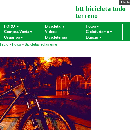
Identif
btt bicicleta todo
terreno
FORO ▼
Bicicleta ▼
Fotos▼
Compra/Venta▼
Videos
Cicloturismo▼
Usuarios▼
Bicicleterias
Buscar▼
Inicio
>
Fotos
>
Bicicletas solamente