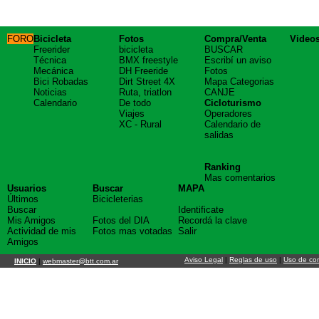
FORO
Bicicleta
Fotos
Compra/Venta
Video
Freerider
bicicleta
BUSCAR
Técnica
BMX freestyle
Escribí un aviso
Mecánica
DH Freeride
Fotos
Bici Robadas
Dirt Street 4X
Mapa Categorias
Noticias
Ruta, triatlon
CANJE
Calendario
De todo
Cicloturismo
Viajes
Operadores
XC - Rural
Calendario de
salidas
Ranking
Mas comentarios
Usuarios
Buscar
MAPA
Últimos
Bicicleterias
Buscar
Identificate
Mis Amigos
Fotos del DIA
Recordá la clave
Actividad de mis
Fotos mas votadas
Salir
Amigos
Aviso Legal
|
Reglas de uso
|
Uso de co
INICIO
|
webmaster@btt.com.ar