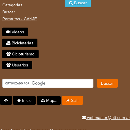
Buscar
Categorias
Buscar
Permutas - CANJE
Videos
Bicicleterias
Cicloturismo
Usuarios
Buscar
Inicio
Mapa
Salir
webmaster@btt.com.ar