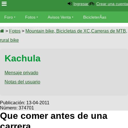
Ingresar
Crear una cuenta
Foro
Foro
Fotos
Avisos Venta
BicicleterÃ­as
Foro
Bicicletas
Videos
Fotos
>
Fotos
>
Mountain bike, Bicicletas de XC,Carreras de MTB,
TÃ©cnica
rural bike
Avisos
MecÃ¡nica
SUBÃ
Ventas
Kachula
tu foto
BicicleterÃ­
Galeria
Mensaje privado
SUBÃ
as
tu
Notas del usuario
XC
aviso
Bicicletas
Bicicletas
Buscar
Viajes
Publicación:
13-04-2011
Videos
Número: 374701
Bicicletas
Ultimos
Descenso
Que comer antes de una
Cicloturismo
Tandem
Fotos
Dirt
carrera
Freerider