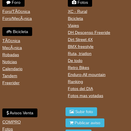
Foro
Fotos
Foro/TÃ©cnica
XC - Rural
Foro/MecÃ¡nica
Bicicleta
Viajes
Bicicleta
DH Descenso Freeride
Dirt Street 4X
TÃ©cnica
BMX freestyle
MecÃ¡nica
Ruta, triatlon
Robadas
De todo
Noticias
Retro Bikes
Calendario
Enduro-All mountain
Tandem
Ranking
Freerider
Fotos del DIA
Fotos mas votadas
Subir foto
Avisos Venta
COMPRO
Publicar aviso
Fotos