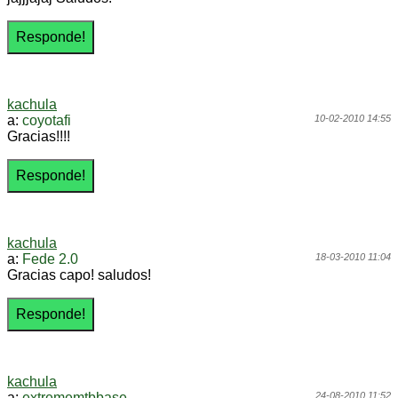
kachula
a:
coyotafi
10-02-2010 14:55
Gracias!!!!
kachula
a:
Fede 2.0
18-03-2010 11:04
Gracias capo! saludos!
kachula
a:
extrememtbbase
24-08-2010 11:52