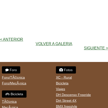
< ANTERIOR
VOLVER A GALERIA
SIGUIENTE >
Foro
Fotos
Foro/TÃ©cnica
XC - Rural
Foro/MecÃ¡nica
Bicicleta
Viajes
Bicicleta
DH Descenso Freeride
Dirt Street 4X
TÃ©cnica
BMX freestyle
MecÃ¡nica