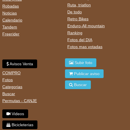
Ruta, triatlon
Robadas
De todo
Noticias
Retro Bikes
Calendario
Enduro-All mountain
Tandem
Ranking
Freerider
Fotos del DIA
Fotos mas votadas
Subir foto
Avisos Venta
COMPRO
Publicar aviso
Fotos
Buscar
Categorias
Buscar
Permutas - CANJE
Videos
Bicicleterias