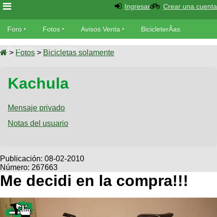
Ingresar
Crear una cuenta
Foro
Foro
Fotos
Avisos Venta
BicicleterÃ­as
Foro
Bicicletas
Videos
Fotos
>
Fotos
>
Bicicletas solamente
TÃ©cnica
Avisos
Kachula
MecÃ¡nica
SUBÃ
Ventas
tu foto
Mensaje privado
BicicleterÃ­
Galeria
Notas del usuario
SUBÃ
as
tu
XC
aviso
Bicicletas
Bicicletas
Publicación:
08-02-2010
Número: 267663
Buscar
Viajes
Videos
Me decidi en la compra!!!
Bicicletas
Ultimos
Descenso
Cicloturismo
Tandem
Fotos
Dirt
Freerider