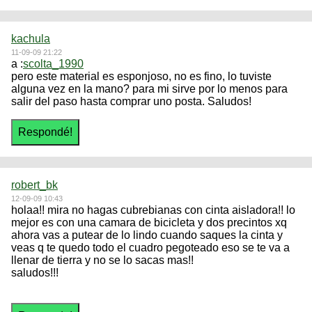
kachula
11-09-09 21:22
a :
scolta_1990
pero este material es esponjoso, no es fino, lo tuviste
alguna vez en la mano? para mi sirve por lo menos para
salir del paso hasta comprar uno posta. Saludos!
robert_bk
12-09-09 10:43
holaa!! mira no hagas cubrebianas con cinta aisladora!! lo
mejor es con una camara de bicicleta y dos precintos xq
ahora vas a putear de lo lindo cuando saques la cinta y
veas q te quedo todo el cuadro pegoteado eso se te va a
llenar de tierra y no se lo sacas mas!!
saludos!!!