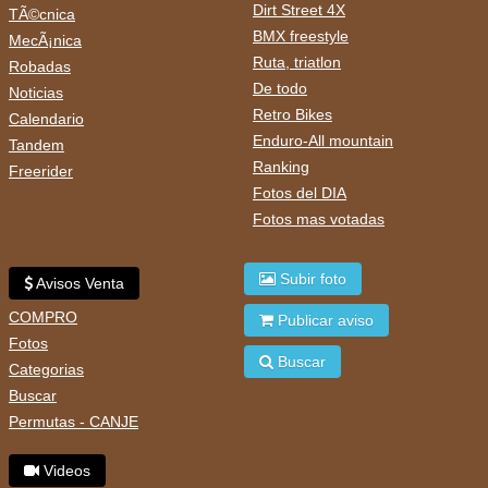
Dirt Street 4X
TÃ©cnica
BMX freestyle
MecÃ¡nica
Ruta, triatlon
Robadas
De todo
Noticias
Retro Bikes
Calendario
Enduro-All mountain
Tandem
Ranking
Freerider
Fotos del DIA
Fotos mas votadas
Subir foto
Avisos Venta
COMPRO
Publicar aviso
Fotos
Buscar
Categorias
Buscar
Permutas - CANJE
Videos