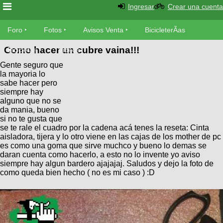
Ingresar
Crear una cuenta
Foro
Foro
Fotos
Avisos Venta
BicicleterÃ­as
Como hacer un cubre vaina!!!
Foro
Bicicletas
Videos
Fotos
Gente seguro que
TÃ©cnica
la mayoria lo
Avisos
sabe hacer pero
MecÃ¡nica
SUBÃ
Ventas
siempre hay
tu foto
alguno que no se
da mania, bueno
si no te gusta que
BicicleterÃ­
Galeria
se te rale el cuadro por la cadena acá tenes la reseta: Cinta
SUBÃ
as
aisladora, tijera y lo otro viene en las cajas de los mother de pc
tu
XC
es como una goma que sirve muchco y bueno lo demas se
aviso
Bicicletas
daran cuenta como hacerlo, a esto no lo invente yo aviso
Bicicletas
siempre hay algun bardero ajajajaj. Saludos y dejo la foto de
como queda bien hecho ( no es mi caso ) :D
Buscar
Viajes
Videos
Bicicletas
Ultimos
Descenso
Cicloturismo
Tandem
Fotos
Dirt
Freerider