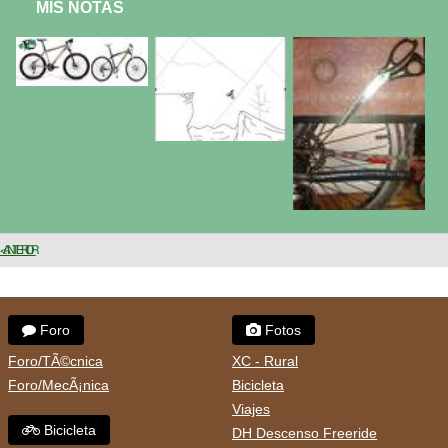
MIS NOTAS
< ANTERIOR
Foro
Fotos
Foro/TÃ©cnica
XC - Rural
Foro/MecÃ¡nica
Bicicleta
Viajes
Bicicleta
DH Descenso Freeride