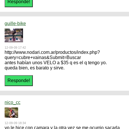
guille-bike
12-09-09 17:42
http://www.nodari.com.ar/productos/index.php?
query=cubre+vainas&Submit=Buscar
antes habían unos VELO a $35 q es el q tengo yo.
queda bien, es barato y sirve.
nico_cc
12-09-09 18:34
yo le hice con camara y la otra vez se me ocurrio sacarla