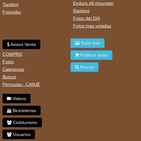
Enduro-All mountain
Tandem
Ranking
Freerider
Fotos del DIA
Fotos mas votadas
Subir foto
Avisos Venta
COMPRO
Publicar aviso
Fotos
Buscar
Categorias
Buscar
Permutas - CANJE
Videos
Bicicleterias
Cicloturismo
Usuarios