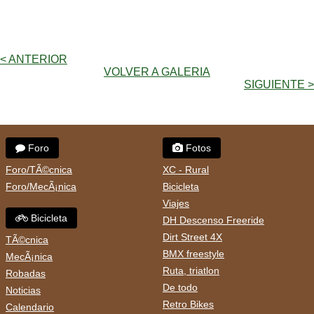
< ANTERIOR
VOLVER A GALERIA
SIGUIENTE >
Foro
Fotos
Foro/TÃ©cnica
XC - Rural
Foro/MecÃ¡nica
Bicicleta
Viajes
Bicicleta
DH Descenso Freeride
Dirt Street 4X
TÃ©cnica
BMX freestyle
MecÃ¡nica
Ruta, triatlon
Robadas
De todo
Noticias
Retro Bikes
Calendario