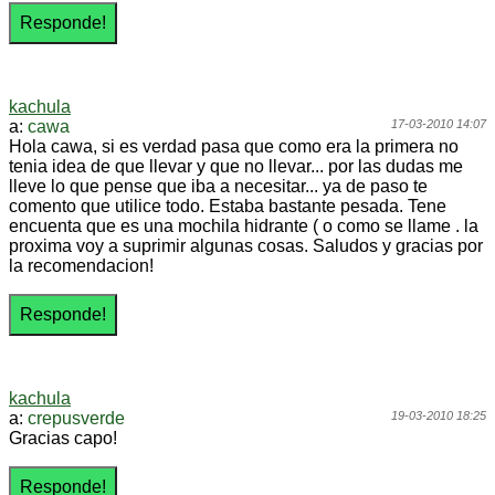
kachula
a:
cawa
17-03-2010 14:07
Hola cawa, si es verdad pasa que como era la primera no
tenia idea de que llevar y que no llevar... por las dudas me
lleve lo que pense que iba a necesitar... ya de paso te
comento que utilice todo. Estaba bastante pesada. Tene
encuenta que es una mochila hidrante ( o como se llame . la
proxima voy a suprimir algunas cosas. Saludos y gracias por
la recomendacion!
kachula
a:
crepusverde
19-03-2010 18:25
Gracias capo!