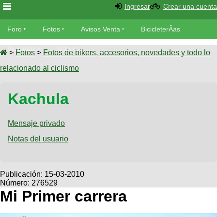
Ingresar
Crear una cuenta
Foro
Foro
Fotos
Avisos Venta
BicicleterÃ­as
Foro
Bicicletas
Videos
Fotos
>
Fotos
>
Fotos de bikers, accesorios, novedades y todo lo
TÃ©cnica
relacionado al ciclismo
Avisos
MecÃ¡nica
SUBÃ
Ventas
Kachula
tu foto
BicicleterÃ­
Galeria
Mensaje privado
SUBÃ
as
tu
Notas del usuario
XC
aviso
Bicicletas
Bicicletas
Buscar
Viajes
Publicación:
15-03-2010
Videos
Número: 276529
Bicicletas
Ultimos
Descenso
Mi Primer carrera
Cicloturismo
Tandem
Fotos
Dirt
Freerider