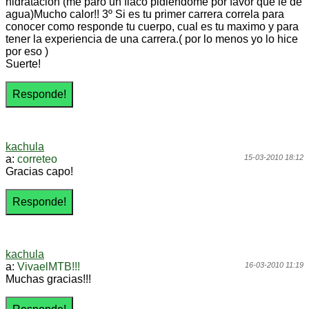
hidratacion (me paró un flaco pidiendome por favor que le de
agua)Mucho calor!! 3º Si es tu primer carrera correla para
conocer como responde tu cuerpo, cual es tu maximo y para
tener la experiencia de una carrera.( por lo menos yo lo hice
por eso )
Suerte!
kachula
a:
correteo
15-03-2010 18:12
Gracias capo!
kachula
a:
VivaelMTB!!!
16-03-2010 11:19
Muchas gracias!!!