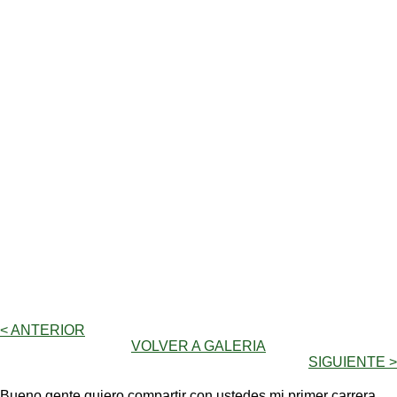
< ANTERIOR
VOLVER A GALERIA
SIGUIENTE >
Bueno gente quiero compartir con ustedes mi primer carrera,