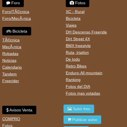
Foro
Fotos
Foro/TÃ©cnica
XC - Rural
Foro/MecÃ¡nica
Bicicleta
Viajes
Bicicleta
DH Descenso Freeride
Dirt Street 4X
TÃ©cnica
BMX freestyle
MecÃ¡nica
Ruta, triatlon
Robadas
De todo
Noticias
Retro Bikes
Calendario
Enduro-All mountain
Tandem
Ranking
Freerider
Fotos del DIA
Fotos mas votadas
Subir foto
Avisos Venta
COMPRO
Publicar aviso
Fotos