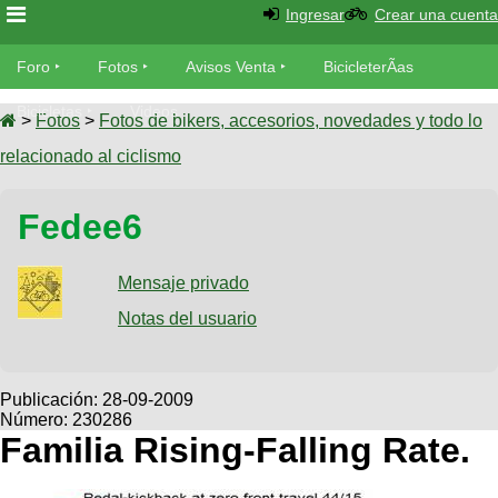
Ingresar
Crear una cuenta
Foro
Foro
Fotos
Avisos Venta
BicicleterÃ­as
Foro
Bicicletas
Videos
Fotos
>
Fotos
>
Fotos de bikers, accesorios, novedades y todo lo
TÃ©cnica
relacionado al ciclismo
Avisos
MecÃ¡nica
SUBÃ
Ventas
Fedee6
tu foto
BicicleterÃ­
Galeria
Mensaje privado
SUBÃ
as
tu
Notas del usuario
XC
aviso
Bicicletas
Bicicletas
Buscar
Viajes
Publicación:
28-09-2009
Videos
Número: 230286
Bicicletas
Ultimos
Descenso
Familia Rising-Falling Rate.
Cicloturismo
Tandem
Fotos
Dirt
Freerider