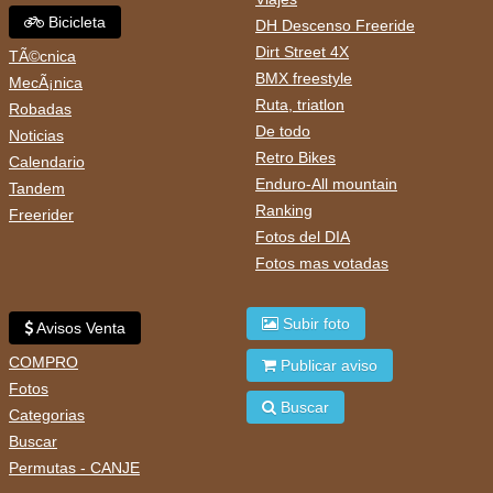
Bicicleta
DH Descenso Freeride
Dirt Street 4X
TÃ©cnica
BMX freestyle
MecÃ¡nica
Ruta, triatlon
Robadas
De todo
Noticias
Retro Bikes
Calendario
Enduro-All mountain
Tandem
Ranking
Freerider
Fotos del DIA
Fotos mas votadas
Subir foto
Avisos Venta
COMPRO
Publicar aviso
Fotos
Buscar
Categorias
Buscar
Permutas - CANJE