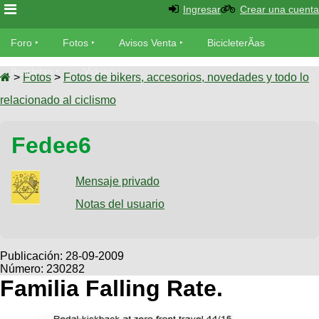
Ingresar
Crear una cuenta
Foro
Foro
Fotos
Avisos Venta
BicicleterÃ­as
Foro
Bicicletas
Videos
Fotos
>
Fotos
>
Fotos de bikers, accesorios, novedades y todo lo
TÃ©cnica
relacionado al ciclismo
Avisos
MecÃ¡nica
SUBÃ
Ventas
Fedee6
tu foto
BicicleterÃ­
Galeria
Mensaje privado
SUBÃ
as
tu
Notas del usuario
XC
aviso
Bicicletas
Bicicletas
Buscar
Viajes
Publicación:
28-09-2009
Videos
Número: 230282
Bicicletas
Ultimos
Descenso
Familia Falling Rate.
Cicloturismo
Tandem
Fotos
Dirt
Freerider