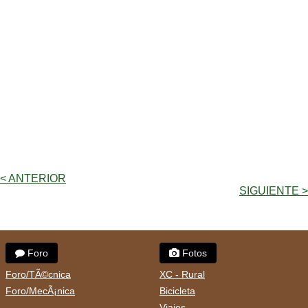
< ANTERIOR
SIGUIENTE >
Foro
Fotos
Foro/TÃ©cnica
XC - Rural
Foro/MecÃ¡nica
Bicicleta
Viajes