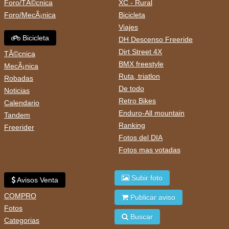
Foro/TÃ©cnica
XC - Rural
Foro/MecÃ¡nica
Bicicleta
Viajes
Bicicleta
DH Descenso Freeride
Dirt Street 4X
TÃ©cnica
BMX freestyle
MecÃ¡nica
Ruta, triatlon
Robadas
De todo
Noticias
Retro Bikes
Calendario
Enduro-All mountain
Tandem
Ranking
Freerider
Fotos del DIA
Fotos mas votadas
Subir foto
Avisos Venta
COMPRO
Publicar aviso
Fotos
Buscar
Categorias