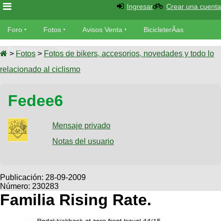
Ingresar
Crear una cuenta
Foro
Foro
Fotos
Avisos Venta
BicicleterÃ­as
Foro
Bicicletas
Videos
Fotos
>
Fotos
>
Fotos de bikers, accesorios, novedades y todo lo
TÃ©cnica
relacionado al ciclismo
Avisos
MecÃ¡nica
SUBÃ
Ventas
Fedee6
tu foto
BicicleterÃ­
Galeria
Mensaje privado
SUBÃ
as
tu
Notas del usuario
XC
aviso
Bicicletas
Bicicletas
Buscar
Viajes
Publicación:
28-09-2009
Videos
Número: 230283
Bicicletas
Ultimos
Descenso
Familia Rising Rate.
Cicloturismo
Tandem
Fotos
Dirt
Freerider