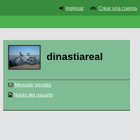
Ingresar
Crear una cuenta
dinastiareal
Mensaje privado
Notas del usuario