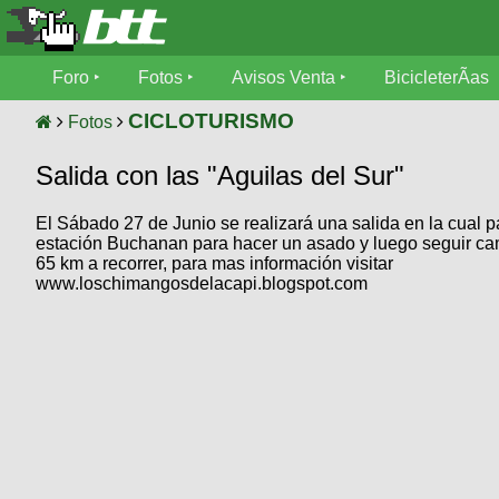
Foro
Foro
Fotos
Avisos Venta
BicicleterÃ­as
Foro
Fotos
CICLOTURISMO
Fotos
TÃ©cnica
Salida con las "Aguilas del Sur"
Avisos
MecÃ¡nica
SUBÃ
Ventas
El Sábado 27 de Junio se realizará una salida en la cual 
tu foto
estación Buchanan para hacer un asado y luego seguir ca
65 km a recorrer, para mas información visitar
BicicleterÃ­
Galeria
www.loschimangosdelacapi.blogspot.com
SUBÃ
as
tu
XC
aviso
Bicicletas
Bicicletas
Buscar
Viajes
Videos
Bicicletas
Ultimos
Descenso
Cicloturismo
Tandem
Fotos
Dirt
Freerider