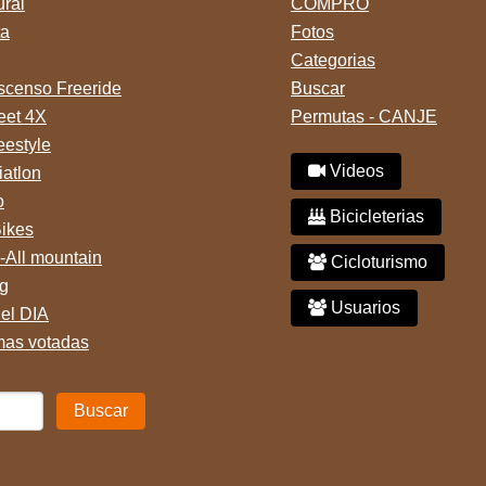
ural
COMPRO
ta
Fotos
Categorias
censo Freeride
Buscar
reet 4X
Permutas - CANJE
eestyle
Videos
iatlon
o
Bicicleterias
Bikes
-All mountain
Cicloturismo
g
Usuarios
del DIA
mas votadas
Buscar