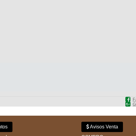
F
G
tos
Avisos Venta