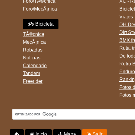
Foro/TÃ©cnica
XC - R
Foro/MecÃ¡nica
Bicicle
Viajes
Bicicleta
DH Des
Dirt St
TÃ©cnica
BMX fr
MecÃ¡nica
Ruta, tr
Robadas
De tod
Noticias
Retro 
Calendario
Enduro
Tandem
Rankin
Freerider
Fotos 
Fotos 
Inicio
Mapa
Salir