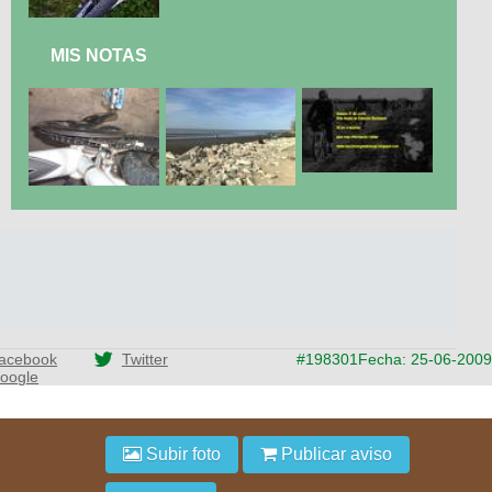
MIS NOTAS
acebook
Twitter
#198301
Fecha: 25-06-2009
oogle
Subir foto
Publicar aviso