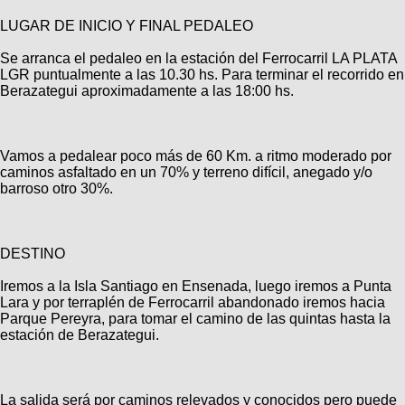
Categorias
BMX
Salidas
Usuarios
LUGAR DE INICIO Y FINAL PEDALEO
TÃ©cnica
COMPRO
Ruta,
Operadores
triatlon
Se arranca el pedaleo en la estación del Ferrocarril LA PLATA
de
MecÃ¡nica
Ãšltimos
CANJE
LGR puntualmente a las 10.30 hs. Para terminar el recorrido en
cicloturismo
De
Robadas
Berazategui aproximadamente a las 18:00 hs.
Buscar
Mi
todo
Relatos
ReputaciÃ³n
Noticias
de
Mis
Retro
viajes
Amigos
Mis
Calendario
Vamos a pedalear poco más de 60 Km. a ritmo moderado por
Compras
Enduro
Foro
caminos asfaltado en un 70% y terreno difícil, anegado y/o
Actividad
de
barroso otro 30%.
de
Mis
viajes
Amigos
Ventas
Ranking
DESTINO
Fotos
del
Iremos a la Isla Santiago en Ensenada, luego iremos a Punta
DÃA
Lara y por terraplén de Ferrocarril abandonado iremos hacia
Parque Pereyra, para tomar el camino de las quintas hasta la
estación de Berazategui.
Fotos
mas
votadas
La salida será por caminos relevados y conocidos pero puede