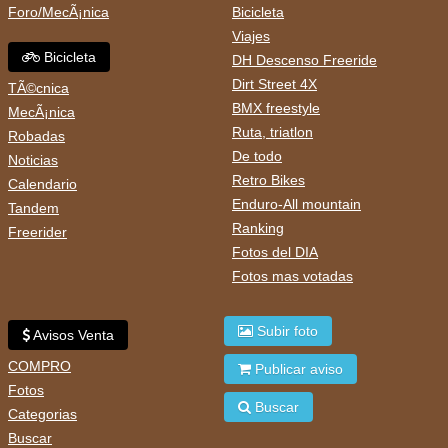
Foro/MecÃ¡nica
Bicicleta
Viajes
Bicicleta
DH Descenso Freeride
Dirt Street 4X
TÃ©cnica
BMX freestyle
MecÃ¡nica
Ruta, triatlon
Robadas
De todo
Noticias
Retro Bikes
Calendario
Enduro-All mountain
Tandem
Ranking
Freerider
Fotos del DIA
Fotos mas votadas
Subir foto
Avisos Venta
COMPRO
Publicar aviso
Fotos
Buscar
Categorias
Buscar