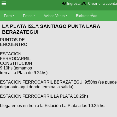
Ingresar
Crear una cuenta
Foro
Foro
Fotos
Avisos Venta
BicicleterÃ­as
LA PLATA ISLA SANTIAGO PUNTA LARA
Foro
Bicicletas
Videos
Fotos
BERAZATEGUI
TÃ©cnica
PUNTOS DE
Avisos
MecÃ¡nica
ENCUENTRO
SUBÃ
Ventas
tu foto
ESTACION
FERROCARRIL
BicicleterÃ­
CONSTITUCION
Galeria
SUBÃ
9:10hs (tomamos
as
tren a La Plata de 9:24hs)
tu
XC
aviso
Bicicletas
ESTACION FERROCARRIL BERAZATEGUI 9:50hs (se puede
Bicicletas
dejar auto aquí donde termina la salida)
Buscar
Viajes
Videos
ESTACION FERROCARRIL LA PLATA 10:25hs
Bicicletas
Ultimos
Descenso
Llegaremos en tren a la Estación La Plata a las 10:25 hs.
Cicloturismo
Tandem
Fotos
Dirt
Freerider