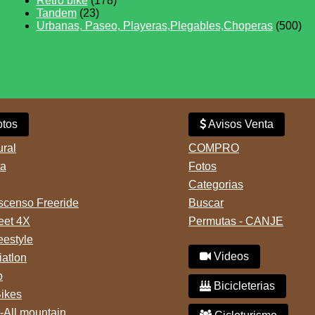
Retro bike
(178)
Tandem
(23)
Urbanas, Paseo, Playeras,Plegables,Choperas
(500)
tos
Avisos Venta
ural
COMPRO
ta
Fotos
Categorias
censo Freeride
Buscar
reet 4X
Permutas - CANJE
eestyle
Videos
iatlon
o
Bicicleterias
Bikes
-All mountain