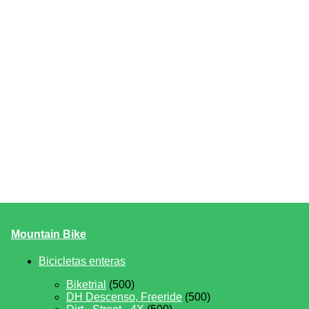
Mountain Bike
Bicicletas enteras
Biketrial
(500)
DH Descenso, Freeride
(500)