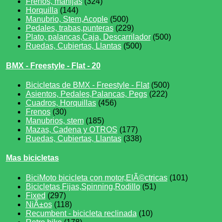
Frenos, manijas
(324)
Horquilla
(144)
Manubrio, Stem,Acople
(500)
Pedales, trabas,punteras
(229)
Plato, palancas,Caja, Descarrilador
(500)
Ruedas, Cubiertas, Llantas
(500)
BMX - Freestyle - Flat - 20
Bicicletas de BMX - Freestyle - Flat
(500)
Asientos, Pedales,Palancas, Pegs
(222)
Cuadros, Horquillas
(456)
Frenos
(30)
Manubrios, stem
(185)
Mazas, Cadena y OTROS
(177)
Ruedas, Cubiertas, Llantas
(338)
Mas bicicletas
BiciMoto bicicleta con motor,ElÃ©ctricas
(101)
Bicicletas Fijas,Spinning,Rodillo
(51)
Fixed
(297)
NiÃ±os
(118)
Recumbent - bicicleta reclinada
(10)