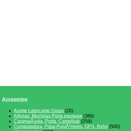
Accesorios
Aceite Lubricante Grasa
(20)
Alforjas, Mochilas,Porta equipaje
(386)
CaramaÃ±ola, Porta, Camelbak
(259)
Computadora, Polar,PulsÃ³metro, GPS, Reloj
(500)