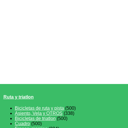
Ruta y triatlon
Bicicletas de ruta y pista
(500)
Asiento, Vela y OTROS
(338)
Bicicletas de triatlon
(500)
Cuadro
(500)