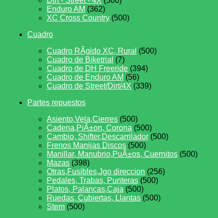
Dirt - Street - 4X
(500)
Enduro AM
(362)
XC Cross Country
(500)
Cuadro
Cuadro RÃ­gido XC, Rural
(500)
Cuadro de Biketrial
(7)
Cuadro de DH Freeride
(394)
Cuadro de Enduro AM
(56)
Cuadro de Street/Dirt/4X
(339)
Partes repuestos
Asiento,Vela,Cierres
(500)
Cadena,PiÃ±on, Corona
(500)
Cambio, Shifter,Descarrilador
(500)
Frenos Manijas Discos
(500)
Manillar, Manubrio,PuÃ±os, Cuernitos
(500)
Mazas
(398)
Otras,Fusibles,Jgo direccion
(256)
Pedales, Trabas, Punteras
(500)
Platos, Palancas,Caja
(500)
Ruedas, Cubiertas, Llantas
(500)
Stem
(500)