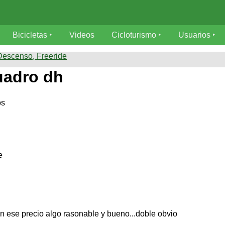
Bicicletas
Videos
Cicloturismo
Usuarios
escenso, Freeride
adro dh
os
e
 ese precio algo rasonable y bueno...doble obvio