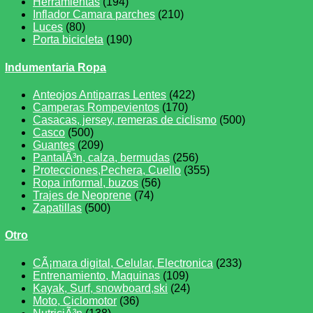
Herramientas
(194)
Inflador Camara parches
(210)
Luces
(80)
Porta bicicleta
(190)
Indumentaria Ropa
Anteojos Antiparras Lentes
(422)
Camperas Rompevientos
(170)
Casacas, jersey, remeras de ciclismo
(500)
Casco
(500)
Guantes
(209)
PantalÃ³n, calza, bermudas
(256)
Protecciones,Pechera, Cuello
(355)
Ropa informal, buzos
(56)
Trajes de Neoprene
(74)
Zapatillas
(500)
Otro
CÃ¡mara digital, Celular, Electronica
(233)
Entrenamiento, Maquinas
(109)
Kayak, Surf, snowboard,ski
(24)
Moto, Ciclomotor
(36)