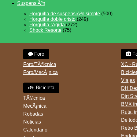
SuspensiÃ³n
Horquilla de suspensiÃ³n simple
(500)
Horquilla doble cristo
(249)
Horquilla rÃ­gida
(272)
Shock Resorte
(75)
Foro
Fo
Foro/TÃ©cnica
XC - R
Foro/MecÃ¡nica
Bicicle
Viajes
Bicicleta
DH Des
Dirt St
TÃ©cnica
BMX fr
MecÃ¡nica
Ruta, tr
Robadas
De tod
Noticias
Retro 
Calendario
Enduro