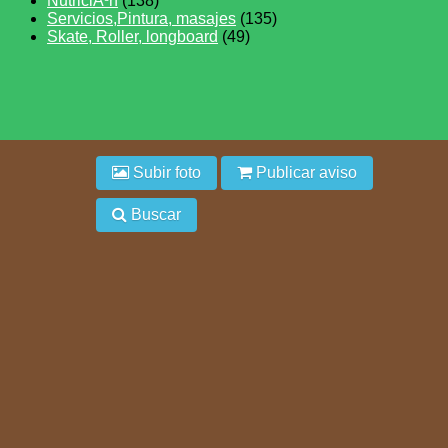
NutriciÃ³n
(138)
Servicios,Pintura, masajes
(135)
Skate, Roller, longboard
(49)
Subir foto
Publicar aviso
Buscar