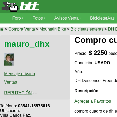
Foro
Foro
Fotos
Avisos Venta
BicicleterÃ­as
Foro
Fotos
>
Compra Venta
>
Mountain Bike
>
Bicicletas enteras
>
DH D
TÃ©cnica
Compro cu
mauro_dhx
Avisos
MecÃ¡nica
SUBÃ
Ventas
$ 2250
tu foto
Precio:
pes
BicicleterÃ­
Condición:
USADO
Galeria
SUBÃ
as
Año:
tu
Mensaje privado
XC
aviso
Bicicletas
DH Descenso, Freerid
Ventas
Bicicletas
Descripción
Buscar
REPUTACIÓN
+ -
Viajes
Videos
Bicicletas
Ultimos
Agregar a Favoritos
Descenso
Cicloturismo
Teléfono:
03541-15575616
Tandem
Fotos
Ubicación:
Dirt
compro cuadro de dh en
Villa Carlos Paz,
Freerider