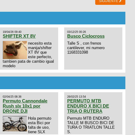
SIGUIENTE
19/04/26 09:40
03/12/25 00:26
SHIFTER XT 8V
Busco Ciclocross
necesito esta
Talle S , con frenos
manija/shifter
cantilever, mi numero
XT 8V que
1168331098
este perfecto,
tambien pata de cambio igual
modelo
02/04/25 08:36
26/02/25 13:54
Permuto Cannondale
PERMUTO MTB
Rush slx 10x1 por
ENDURO X BICI DE
DRONE DJI
TRIA O RUTERA
Hola permuto
Permuto MTB ENDURO
esta Bici por
TALLE M BUSCO BICI DE
falta de uso,
TURA O TRIATLON TALLE
tiene SLX
S.