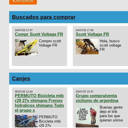
ANTERIOR
Buscados para comprar
24/07/26 17:07
24/07/26 17:06
Compr Scott Voltage FR
Scott Voltage FR
Compro scott
Hola, busco
Voltage FR
scott voltage
FR
Canjes
05/07/26 12:44
25/07/25 15:57
PERMUTO Bicicleta mtb
Grupo compra/venta
r29 27v shimano Frenos
ciclismo de argentina
hidralicos shimano Todo
Buenas gente
el grupo s
dejo el link
para los que
PERMUTO
quieran unirse
Bicicleta mtb
r29 27v