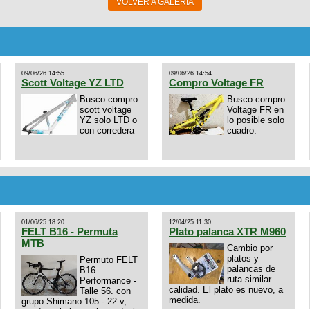
VOLVER A GALERIA
09/06/26 14:55
09/06/26 14:54
Scott Voltage YZ LTD
Compro Voltage FR
Busco compro
Busco compro
scott voltage
Voltage FR en
YZ solo LTD o
lo posible solo
con corredera
cuadro.
01/06/25 18:20
12/04/25 11:30
FELT B16 - Permuta
Plato palanca XTR M960
MTB
Cambio por
platos y
Permuto FELT
palancas de
B16
ruta similar
Performance -
calidad. El plato es nuevo, a
Talle 56. con
medida.
grupo Shimano 105 - 22 v,