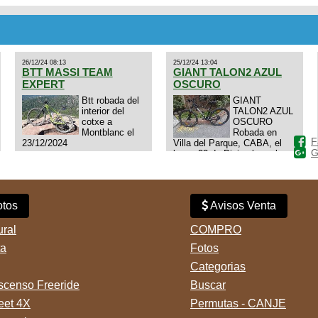
cuadro: triatlon carbono dual
E4N9zhVk9wHFFzK7T345Kn?
aero TT/TRI UHC. Talle L.
Excelente estado. Permuta
por MTB.
26/12/24 08:13
25/12/24 13:04
BTT MASSI TEAM
GIANT TALON2 AZUL
EXPERT
OSCURO
Btt robada del
GIANT
interior del
TALON2 AZUL
cotxe a
OSCURO
Montblanc el
Robada en
F
23/12/2024
Villa del Parque, CABA, el
G
lunes 23 de Diciembre a las
11:38 am, hay video del
ladrÃ³n. Denuncia policial
realizada.
tos
Avisos Venta
ural
COMPRO
ta
Fotos
Categorias
censo Freeride
Buscar
reet 4X
Permutas - CANJE