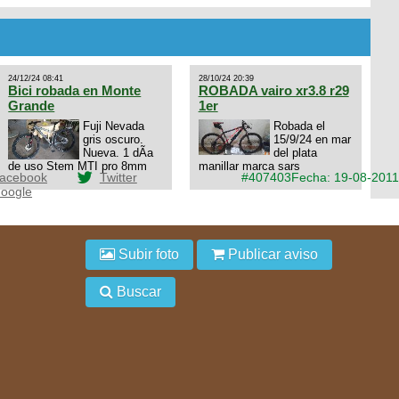
10x1, llantas y frenos LX,
Horquilla Axon tope de gama
con bloqueo al manubrio y
amortiguador FOX permuto
por drone de la marca Dji, les
dejo mi numero al que le
24/12/24 08:41
28/10/24 20:39
interesa 3434568861 saludos
Bici robada en Monte
ROBADA vairo xr3.8 r29
Grande
1er
Fuji Nevada
Robada el
gris oscuro.
15/9/24 en mar
Nueva. 1 dÃ­a
del plata
de uso Stem MTI pro 8mm
manillar marca sars
acebook
Twitter
#407403
Fecha: 19-08-2011
oogle
Subir foto
Publicar aviso
Buscar