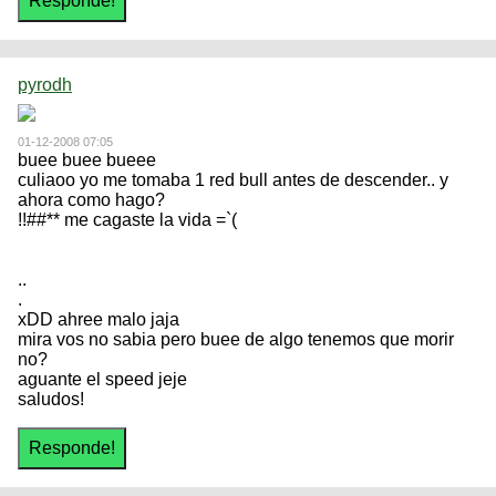
pyrodh
01-12-2008 07:05
buee buee bueee
culiaoo yo me tomaba 1 red bull antes de descender.. y
ahora como hago?
!!##** me cagaste la vida =`(
..
.
xDD ahree malo jaja
mira vos no sabia pero buee de algo tenemos que morir
no?
aguante el speed jeje
saludos!