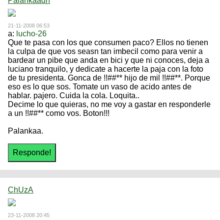
Palankaadh
21-11-2008 06:53
a:
lucho-26
Que te pasa con los que consumen paco? Ellos no tienen
la culpa de que vos seasn tan imbecil como para venir a
bardear un pibe que anda en bici y que ni conoces, deja a
luciano tranquilo, y dedicate a hacerte la paja con la foto
de tu presidenta. Gonca de !!##** hijo de mil !!##**. Porque
eso es lo que sos. Tomate un vaso de acido antes de
hablar. pajero. Cuida la cola. Loquita..
Decime lo que quieras, no me voy a gastar en responderle
a un !!##** como vos. Boton!!!
Palankaa.
ChUzA
23-11-2008 20:45