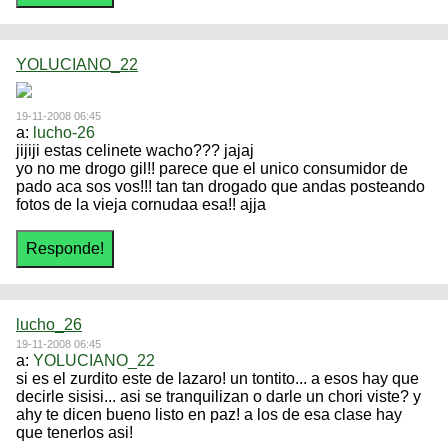
YOLUCIANO_22
19-11-2008 06:45
a:
lucho-26
jijiji estas celinete wacho??? jajaj
yo no me drogo gil!! parece que el unico consumidor de
pado aca sos vos!!! tan tan drogado que andas posteando
fotos de la vieja cornudaa esa!! ajja
lucho_26
19-11-2008 06:45
a:
YOLUCIANO_22
si es el zurdito este de lazaro! un tontito... a esos hay que
decirle sisisi... asi se tranquilizan o darle un chori viste? y
ahy te dicen bueno listo en paz! a los de esa clase hay
que tenerlos asi!