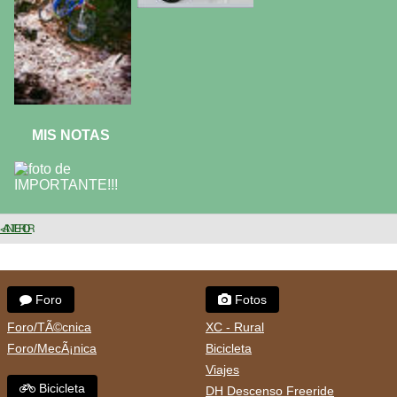
MIS NOTAS
< ANTERIOR
Foro
Fotos
Foro/TÃ©cnica
XC - Rural
Foro/MecÃ¡nica
Bicicleta
Viajes
Bicicleta
DH Descenso Freeride