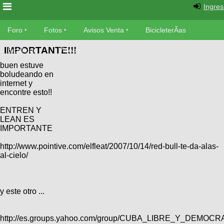
Ingres
Foro
Foro
Fotos
Avisos Venta
BicicleterÃ­as
IMPORTANTE!!!
Foro
Bicicletas
Videos
Fotos
buen estuve
TÃ©cnica
boludeando en
Avisos
internet y
MecÃ¡nica
SUBÃ
Ventas
encontre esto!!
tu foto
ENTREN Y
LEAN ES
BicicleterÃ­
Galeria
IMPORTANTE
SUBÃ
as
tu
XC
http://www.pointive.com/elfleat/2007/10/14/red-bull-te-da-alas-
aviso
Bicicletas
al-cielo/
Bicicletas
Buscar
Viajes
Videos
Bicicletas
y este otro ...
Ultimos
Descenso
Cicloturismo
Tandem
Fotos
Dirt
http://es.groups.yahoo.com/group/CUBA_LIBRE_Y_DEMOCR
Freerider