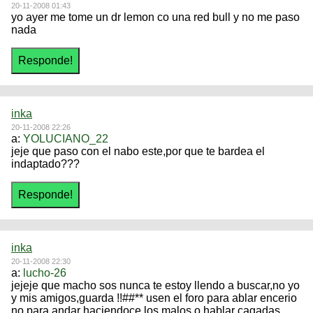
20-11-2008 01:43
yo ayer me tome un dr lemon co una red bull y no me paso
nada
inka
20-11-2008 22:26
a:
YOLUCIANO_22
jeje que paso con el nabo este,por que te bardea el
indaptado???
inka
20-11-2008 22:30
a:
lucho-26
jejeje que macho sos nunca te estoy llendo a buscar,no yo
y mis amigos,guarda !!##** usen el foro para ablar encerio
no para andar haciendoce los malos o hablar cagadas