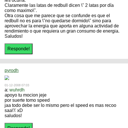
les ocurra.
Claramente las latas de redbull dicen \" 2 latas por día
como maximo\".
Otra cosa que me parece que se confunde es que el
redbull no es para \"no quedarse dormido\" sino para
aprovechar la energia que aporta en alguna actividad de
rendimiento o que requiera un gran consumo de energia.
Saludos!
pyrodh
01-12-2008 07:03
a:
wuhrdh
apoyo tu mocion jeje
por suerte tomo speed
jaa todo debe ser lo mismo pero el speed es mas recoo
saa\'\' xD
saludos!