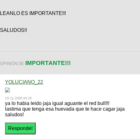
Categorias
BMX
Salidas
Usuarios
TÃ©cnica
COMPRO
LEANLO ES IMPORTANTE!!!
Ruta,
Operadores
triatlon
de
MecÃ¡nica
Ãšltimos
CANJE
cicloturismo
De
SALUDOS!!
Robadas
Buscar
Mi
todo
Relatos
ReputaciÃ³n
Noticias
de
Mis
Retro
viajes
Amigos
Mis
Calendario
Compras
Enduro
Foro
Actividad
IMPORTANTE!!!
OPINIÓN DE
de
de
Mis
viajes
Amigos
Ventas
Ranking
YOLUCIANO_22
Fotos
del
19-11-2008 04:18
DÃA
ya lo habia leido jaja igual aguante el red bull!!!
lastima que tenga esa huevada que te hace cagar jaja
saludos!
Fotos
mas
votadas