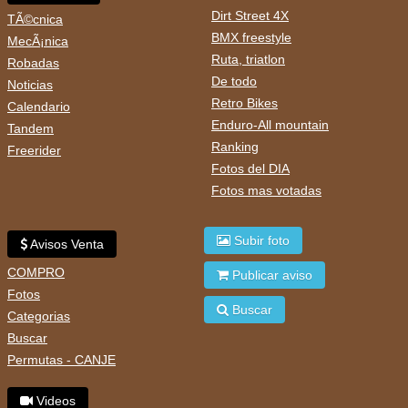
Dirt Street 4X
TÃ©cnica
BMX freestyle
MecÃ¡nica
Ruta, triatlon
Robadas
De todo
Noticias
Retro Bikes
Calendario
Enduro-All mountain
Tandem
Ranking
Freerider
Fotos del DIA
Fotos mas votadas
Subir foto
Avisos Venta
COMPRO
Publicar aviso
Fotos
Buscar
Categorias
Buscar
Permutas - CANJE
Videos