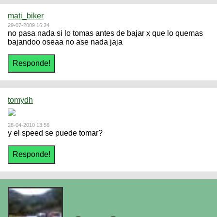
mati_biker
29-07-2009 16:24
no pasa nada si lo tomas antes de bajar x que lo quemas
bajandoo oseaa no ase nada jaja
tomydh
28-04-2010 13:56
y el speed se puede tomar?