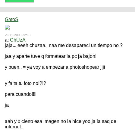
GatoS
23-11-2008 22:15
a:
ChUzA
jaja... eeeh chuzaa.. naa me desapareci un tiempo no ?
jaa y aparte tuve q formatear la pc ja bajon!
y buen.. = ya voy a empezar a photoshopear jiji
y falta tu foto no!?!?
para cuando!!!!
ja
aah y x cierto esa imagen no la hice yoo ja la saq de
internet...