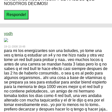
NOSOTROS DECIMOS!
yodh
19-11-2008 19:48
para mi los energizantes son una boludes, yo tome una
ves q tenia q estudiar un x4 y no me hizo nada y otra vez
tome un red bull para probar y naa.. veo muchos locos q
antes de una carrera se mandan hasta 3 latas pero lo q no
sabes q el red bull te hace efecto casi siempre despues de
las 2 hs de haberlo consumido.. o sea q es al pedo para
algunos organismos.. ahi una cosa a base de vitaminas q
se prepara ya sea para estudiar para andar biend espierto
para la memoria te deja 1000 veces mejor q el red bull y
no contiene pelotudeces.. un amigo de mi hermano
tomaba todos los dias como 4 red bull, una ves andaba
alterado con mucha taquicardia y el dr le dijo q era por el
tomar exesibamente eso.. yo por lo menos no lo tomo..
prefiero decanzar y despues hacer lo q tengo q hacer jaja..