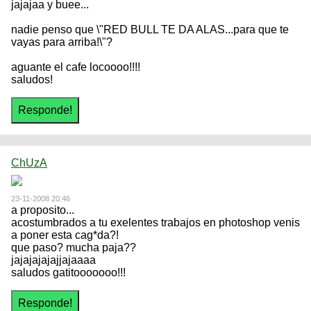
jajajaa y buee...
nadie penso que \"RED BULL TE DA ALAS...para que te
vayas para arriba!\"?
aguante el cafe locoooo!!!!
saludos!
ChUzA
23-11-2008 20:46
a proposito...
acostumbrados a tu exelentes trabajos en photoshop venis
a poner esta cag*da?!
que paso? mucha paja??
jajajajajajjajaaaa
saludos gatitooooooo!!!