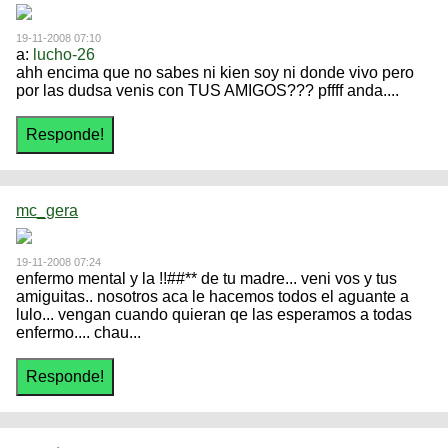
19-11-2008 07:10
a:
lucho-26
ahh encima que no sabes ni kien soy ni donde vivo pero
por las dudsa venis con TUS AMIGOS??? pffff anda....
mc_gera
19-11-2008 07:24
enfermo mental y la !!##** de tu madre... veni vos y tus
amiguitas.. nosotros aca le hacemos todos el aguante a
lulo... vengan cuando quieran qe las esperamos a todas
enfermo.... chau...