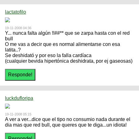
lactatofilo
19-11-2008 04:36
Y... nunca falta algún !!##** que se zarpa hasta con el red
bull
O me vas a decir que es normal alimentarse con esa
latita..?
Se deshidató y por eso la falla cardíaca
(cualquier bevida hipertónica deshidrata, por ej gaseosas)
luckdufloripa
19-11-2008 05:15
A ver a ver...dice que el tipo no consumio nada durante el
dia mas que red bull, que queres que te diga...un idiota!