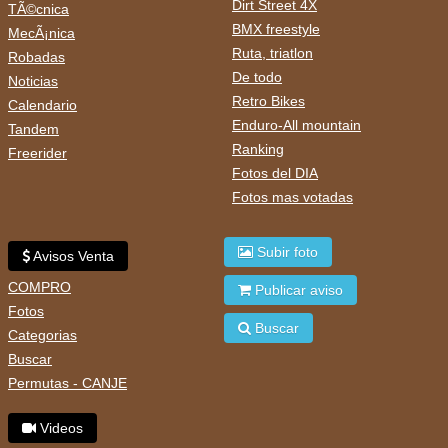
Dirt Street 4X
TÃ©cnica
BMX freestyle
MecÃ¡nica
Ruta, triatlon
Robadas
De todo
Noticias
Retro Bikes
Calendario
Enduro-All mountain
Tandem
Ranking
Freerider
Fotos del DIA
Fotos mas votadas
Subir foto
Avisos Venta
COMPRO
Publicar aviso
Fotos
Buscar
Categorias
Buscar
Permutas - CANJE
Videos