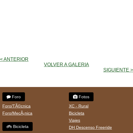
< ANTERIOR
VOLVER A GALERIA
SIGUIENTE >
Foro
Fotos
Foro/TÃ©cnica
XC - Rural
Foro/MecÃ¡nica
Bicicleta
Viajes
Bicicleta
DH Descenso Freeride