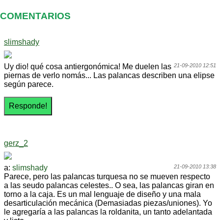
COMENTARIOS
slimshady
Uy dio! qué cosa antiergonómica! Me duelen las
21-09-2010 12:51
piernas de verlo nomás... Las palancas describen una elipse
según parece.
gerz_2
a:
slimshady
21-09-2010 13:38
Parece, pero las palancas turquesa no se mueven respecto
a las seudo palancas celestes.. O sea, las palancas giran en
torno a la caja. Es un mal lenguaje de diseño y una mala
desarticulación mecánica (Demasiadas piezas/uniones). Yo
le agregaría a las palancas la roldanita, un tanto adelantada