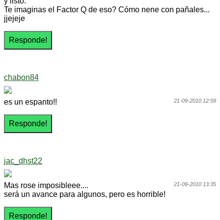
y listo.
Te imaginas el Factor Q de eso? Cómo nene con pañales...
jjejeje
chabon84
es un espanto!!
21-09-2010 12:59
jac_dhst22
Mas rose imposibleee....
21-09-2010 13:35
será un avance para algunos, pero es horrible!