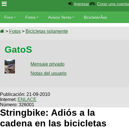
Ingresar
Crear una cuenta
Foro
Foro
Fotos
Avisos Venta
BicicleterÃ­as
Foro
Bicicletas
Videos
Fotos
>
Fotos
>
Bicicletas solamente
TÃ©cnica
Avisos
GatoS
MecÃ¡nica
SUBÃ
Ventas
tu foto
Mensaje privado
BicicleterÃ­
Galeria
Notas del usuario
SUBÃ
as
tu
XC
aviso
Bicicletas
Bicicletas
Publicación:
21-09-2010
Internet:
ENLACE
Buscar
Viajes
Videos
Número: 326001
Bicicletas
Stringbike: Adiós a la
Ultimos
Descenso
Cicloturismo
Tandem
cadena en las bicicletas
Fotos
Dirt
Freerider