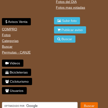
Fotos del DIA
Fotos mas votadas
Subir foto
Avisos Venta
COMPRO
Publicar aviso
Fotos
Buscar
Categorias
Buscar
Permutas - CANJE
Videos
Bicicleterias
Cicloturismo
Usuarios
Buscar