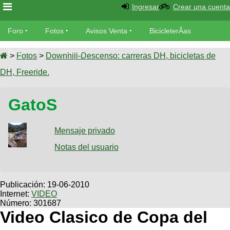
Ingresar
Crear una cuenta
Foro
Foro
Fotos
Avisos Venta
BicicleterÃ­as
Foro
Bicicletas
Videos
Fotos
>
Fotos
>
Downhill-Descenso: carreras DH, bicicletas de
TÃ©cnica
DH, Freeride.
Avisos
MecÃ¡nica
SUBÃ
Ventas
GatoS
tu foto
BicicleterÃ­
Galeria
Mensaje privado
SUBÃ
as
tu
Notas del usuario
XC
aviso
Bicicletas
Bicicletas
Buscar
Viajes
Publicación:
19-06-2010
Videos
Internet:
VIDEO
Bicicletas
Ultimos
Descenso
Número: 301687
Cicloturismo
Tandem
Video Clasico de Copa del
Fotos
Dirt
Freerider