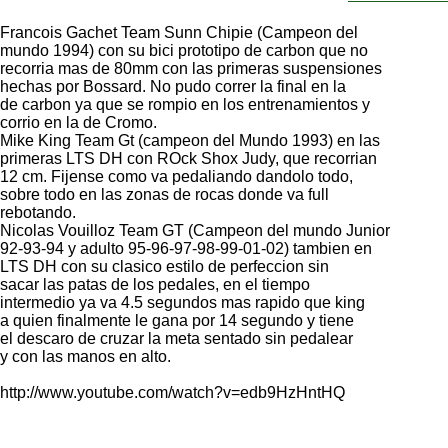
Francois Gachet Team Sunn Chipie (Campeon del
mundo 1994) con su bici prototipo de carbon que no
recorria mas de 80mm con las primeras suspensiones
hechas por Bossard. No pudo correr la final en la
de carbon ya que se rompio en los entrenamientos y
corrio en la de Cromo.
Mike King Team Gt (campeon del Mundo 1993) en las
primeras LTS DH con ROck Shox Judy, que recorrian
12 cm. Fijense como va pedaliando dandolo todo,
sobre todo en las zonas de rocas donde va full
rebotando.
Nicolas Vouilloz Team GT (Campeon del mundo Junior
92-93-94 y adulto 95-96-97-98-99-01-02) tambien en
LTS DH con su clasico estilo de perfeccion sin
sacar las patas de los pedales, en el tiempo
intermedio ya va 4.5 segundos mas rapido que king
a quien finalmente le gana por 14 segundo y tiene
el descaro de cruzar la meta sentado sin pedalear
y con las manos en alto.
http://www.youtube.com/watch?v=edb9HzHntHQ