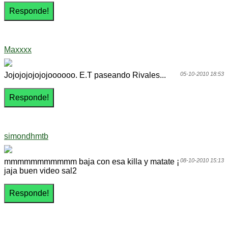
Maxxxx
Jojojojojojojoooooo. E.T paseando Rivales...
05-10-2010 18:53
simondhmtb
mmmmmmmmmmm baja con esa killa y matate ¡
08-10-2010 15:13
jaja buen video sal2