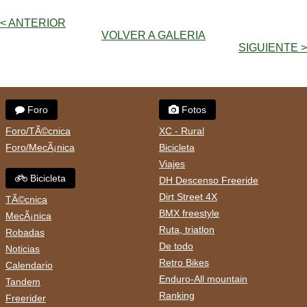
< ANTERIOR
VOLVER A GALERIA
SIGUIENTE >
Foro
Fotos
Foro/TÃ©cnica
XC - Rural
Foro/MecÃ¡nica
Bicicleta
Viajes
Bicicleta
DH Descenso Freeride
Dirt Street 4X
TÃ©cnica
BMX freestyle
MecÃ¡nica
Ruta, triatlon
Robadas
De todo
Noticias
Retro Bikes
Calendario
Enduro-All mountain
Tandem
Ranking
Freerider