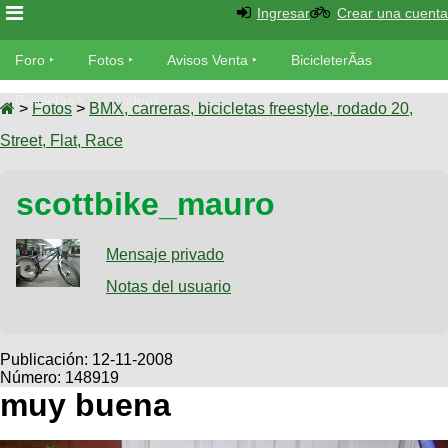
Ingresar
Crear una cuenta
Foro
Foro
Fotos
Avisos Venta
BicicleterÃ­as
Foro
Bicicletas
Videos
Fotos
>
Fotos
>
BMX, carreras, bicicletas freestyle, rodado 20,
TÃ©cnica
Street, Flat, Race
Avisos
MecÃ¡nica
SUBÃ
Ventas
scottbike_mauro
tu foto
BicicleterÃ­
Galeria
Mensaje privado
SUBÃ
as
tu
Notas del usuario
XC
aviso
Bicicletas
Bicicletas
Buscar
Viajes
Publicación:
12-11-2008
Videos
Número: 148919
Bicicletas
Ultimos
Descenso
muy buena
Cicloturismo
Tandem
Fotos
Dirt
Freerider