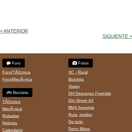
< ANTERIOR
SIGUIENTE >
Foro
Fotos
Foro/TÃ©cnica
XC - Rural
Foro/MecÃ¡nica
Bicicleta
Viajes
Bicicleta
DH Descenso Freeride
Dirt Street 4X
TÃ©cnica
BMX freestyle
MecÃ¡nica
Ruta, triatlon
Robadas
De todo
Noticias
Retro Bikes
Calendario