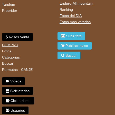
Enduro-All mountain
Tandem
Ranking
Freerider
Fotos del DIA
Fotos mas votadas
Subir foto
Avisos Venta
COMPRO
Publicar aviso
Fotos
Buscar
Categorias
Buscar
Permutas - CANJE
Videos
Bicicleterias
Cicloturismo
Usuarios