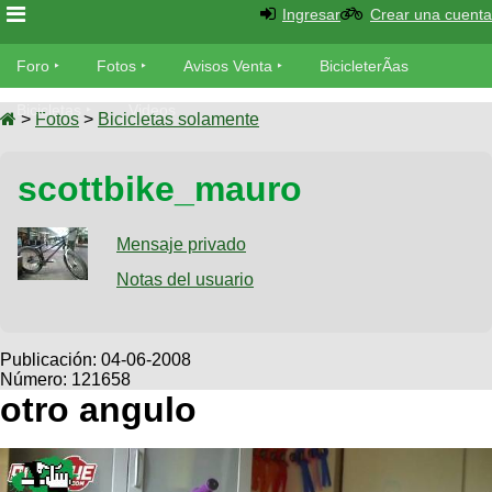
Ingresar
Crear una cuenta
Foro
Foro
Fotos
Avisos Venta
BicicleterÃ­as
Foro
Bicicletas
Videos
Fotos
>
Fotos
>
Bicicletas solamente
TÃ©cnica
Avisos
scottbike_mauro
MecÃ¡nica
SUBÃ
Ventas
tu foto
Mensaje privado
BicicleterÃ­
Galeria
Notas del usuario
SUBÃ
as
tu
XC
aviso
Bicicletas
Bicicletas
Publicación:
04-06-2008
Número: 121658
Buscar
Viajes
Videos
otro angulo
Bicicletas
Ultimos
Descenso
Cicloturismo
Tandem
Fotos
Dirt
Freerider