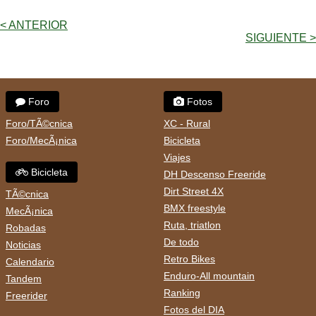
< ANTERIOR
SIGUIENTE >
Foro
Fotos
Foro/TÃ©cnica
XC - Rural
Foro/MecÃ¡nica
Bicicleta
Viajes
Bicicleta
DH Descenso Freeride
Dirt Street 4X
TÃ©cnica
BMX freestyle
MecÃ¡nica
Ruta, triatlon
Robadas
De todo
Noticias
Retro Bikes
Calendario
Enduro-All mountain
Tandem
Ranking
Freerider
Fotos del DIA