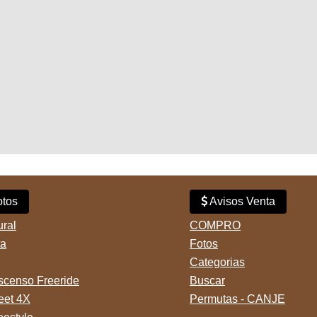
tos
Avisos Venta
ural
COMPRO
ta
Fotos
Categorias
censo Freeride
Buscar
reet 4X
Permutas - CANJE