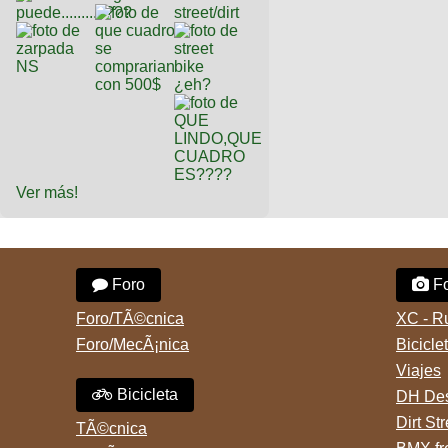
Ver más!
Foro
Fo
Foro/TÃ©cnica
XC - R
Foro/MecÃ¡nica
Bicicle
Viajes
Bicicleta
DH Des
Dirt St
TÃ©cnica