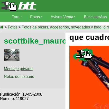
Foro
Foro
Fotos
Avisos Venta
BicicleterÃ­as
Foro
Fotos
>
Fotos
>
Fotos de bikers, accesorios, novedades y todo lo r
TÃ©cnica
que cuadr
scottbike_mauro
Avisos
MecÃ¡nica
SUBÃ
Ventas
tu foto
BicicleterÃ­
Galeria
SUBÃ
as
tu
Mensaje privado
XC
aviso
Bicicletas
Notas del usuario
Bicicletas
Buscar
Viajes
Videos
Bicicletas
Ultimos
Publicación:
18-05-2008
Descenso
Cicloturismo
Número: 119027
Tandem
Fotos
Dirt
Freerider