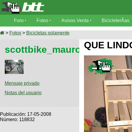
Foro
Foro
Fotos
Avisos Venta
BicicleterÃ­as
Foro
Fotos
>
Fotos
>
Bicicletas solamente
TÃ©cnica
QUE LIND
scottbike_mauro
Avisos
MecÃ¡nica
SUBÃ
Ventas
tu foto
BicicleterÃ­
Galeria
SUBÃ
as
tu
Mensaje privado
XC
aviso
Bicicletas
Notas del usuario
Bicicletas
Buscar
Viajes
Videos
Bicicletas
Ultimos
Publicación:
17-05-2008
Descenso
Cicloturismo
Número: 118832
Tandem
Fotos
Dirt
Freerider