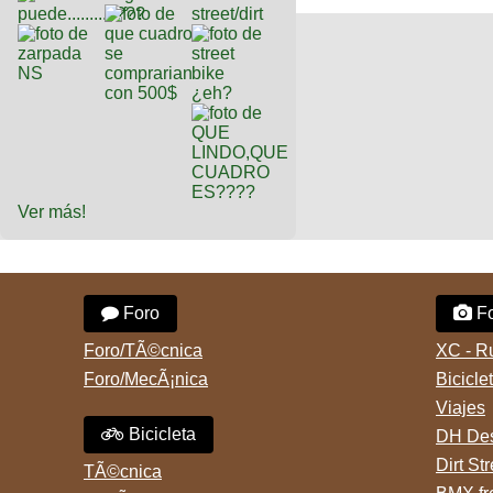
Ver más!
Foro
Fo
Foro/TÃ©cnica
XC - R
Foro/MecÃ¡nica
Bicicle
Viajes
Bicicleta
DH Des
Dirt St
TÃ©cnica