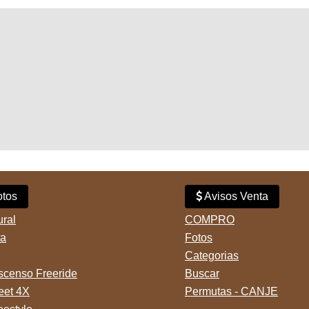
tos
Avisos Venta
ural
COMPRO
ta
Fotos
Categorias
censo Freeride
Buscar
reet 4X
Permutas - CANJE