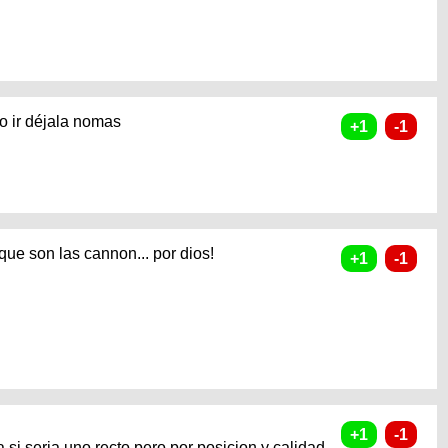
o ir déjala nomas
ue son las cannon... por dios!
a si seria uno recto pero por posicion y calidad