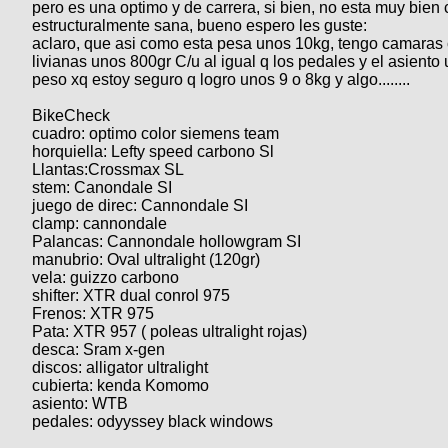
pero es una optimo y de carrera, si bien, no esta muy bien
estructuralmente sana, bueno espero les guste:
aclaro, que asi como esta pesa unos 10kg, tengo camaras 
livianas unos 800gr C/u al igual q los pedales y el asient
peso xq estoy seguro q logro unos 9 o 8kg y algo........
BikeCheck
cuadro: optimo color siemens team
horquiella: Lefty speed carbono Sl
Llantas:Crossmax SL
stem: Canondale SI
juego de direc: Cannondale SI
clamp: cannondale
Palancas: Cannondale hollowgram SI
manubrio: Oval ultralight (120gr)
vela: guizzo carbono
shifter: XTR dual conrol 975
Frenos: XTR 975
Pata: XTR 957 ( poleas ultralight rojas)
desca: Sram x-gen
discos: alligator ultralight
cubierta: kenda Komomo
asiento: WTB
pedales: odyyssey black windows