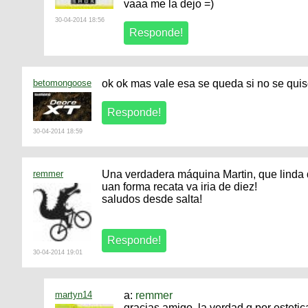
vaaa me la dejo =)
30-04-2014 18:56
betomongoose
ok ok mas vale esa se queda si no se quis
30-04-2014 18:59
remmer
Una verdadera máquina Martin, que linda q
uan forma recata va iria de diez!
saludos desde salta!
30-04-2014 19:01
martyn14
a:
remmer
gracias amigo, la verdad q por estetic