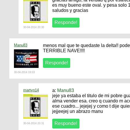
es muy bueno este oval. y pesa solo 
saludos y gracias
30-04-2014 20:30
Manu83
menos mal que te quedaste la delta!! pode
TERRIBLE NAVE!!!!
30-04-2014 19:03
martyn14
a:
Manu83
jeje ya estaba el titulo de mi pobre gua
alma vender esa. creo q cuando m aco
ese cuadro... jejejej y como t dije qui
jejjeejej un abrazo manu
30-04-2014 20:31