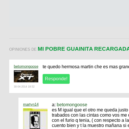
MI POBRE GUAINITA RECARGADA
OPINIONES DE
betomongoose
te quedo hermosa martin che es mas gran
30-04-2014 18:52
martyn14
a:
betomongoose
es M igual que el otro me queda justo 
trabados con las cintas como vos me d
con el furio q tenia, ( con respecto a 
cuento bien y t la muestro mañana si e