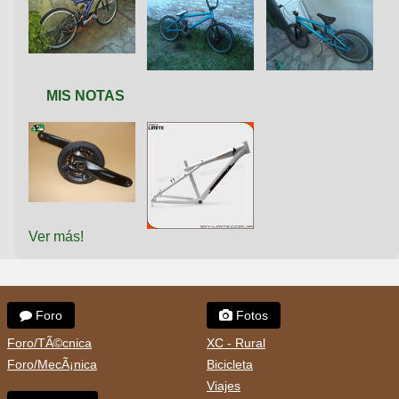
MIS NOTAS
Ver más!
Foro
Fotos
Foro/TÃ©cnica
XC - Rural
Foro/MecÃ¡nica
Bicicleta
Viajes