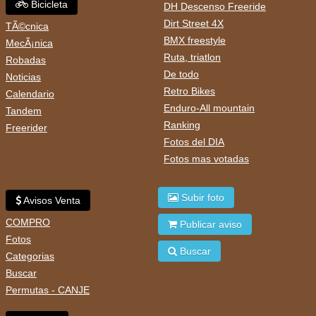
Bicicleta
DH Descenso Freeride
Dirt Street 4X
TÃ©cnica
BMX freestyle
MecÃ¡nica
Ruta, triatlon
Robadas
De todo
Noticias
Retro Bikes
Calendario
Enduro-All mountain
Tandem
Ranking
Freerider
Fotos del DIA
Fotos mas votadas
Subir foto
Avisos Venta
COMPRO
Publicar aviso
Fotos
Buscar
Categorias
Buscar
Permutas - CANJE