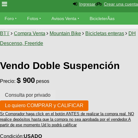
Ingresar
Crear una cuenta
Foro
Foro
Fotos
Avisos Venta
BicicleterÃ­as
Foro
Bicicletas
Videos
Fotos
BTT
Compra Venta
Mountain Bike
Bicicletas enteras
DH
TÃ©cnica
Descenso, Freeride
Avisos
MecÃ¡nica
SUBÃ
Ventas
tu foto
Vendo Doble Suspención
BicicleterÃ­
Galeria
$ 900
SUBÃ
as
Precio:
pesos
tu
XC
aviso
Bicicletas
Bicicletas
Buscar
Viajes
Videos
Sr Comprador haga click en el botón ANTES de realizar la compra real. NO
Bicicletas
Ultimos
realice depósitos hasta que la compra no sea aprobada por el vendedor.A
Descenso
Cicloturismo
partir de ese momento Ud lo podrá calificar
Tandem
Fotos
Dirt
Condición:
USADO
Freerider