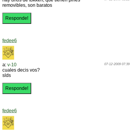
removibles, son baratos
fedee6
a:
v-10
07-12-2009 07:39
cuales decis vos?
slds
fedee6