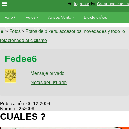
Ingresar
Crear una cuenta
Foro
Foro
Fotos
Avisos Venta
BicicleterÃ­as
Foro
Bicicletas
Videos
Fotos
>
Fotos
>
Fotos de bikers, accesorios, novedades y todo lo
TÃ©cnica
relacionado al ciclismo
Avisos
MecÃ¡nica
SUBÃ
Ventas
Fedee6
tu foto
BicicleterÃ­
Galeria
Mensaje privado
SUBÃ
as
tu
Notas del usuario
XC
aviso
Bicicletas
Bicicletas
Buscar
Viajes
Publicación:
06-12-2009
Videos
Número: 252008
Bicicletas
Ultimos
Descenso
CUALES ?
Cicloturismo
Tandem
Fotos
Dirt
Freerider