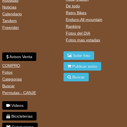
Robadas
De todo
Noticias
Retro Bikes
Calendario
Enduro-All mountain
Tandem
Ranking
Freerider
Fotos del DIA
Fotos mas votadas
Subir foto
Avisos Venta
COMPRO
Publicar aviso
Fotos
Buscar
Categorias
Buscar
Permutas - CANJE
Videos
Bicicleterias
Cicloturismo