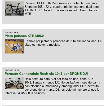
Permuto FELT B16 Performance - Talle 56. con grupo
Shimano 105 - 22 v, cuadro: triatlon carbono dual aero
TT/TRI UHC. Talle L. Excelente estado. Permuta por
MTB.
12/04/25 11:30
Plato palanca XTR M960
Cambio por platos y palancas de ruta similar calidad. El
plato es nuevo, a medida.
02/04/25 08:36
Permuto Cannondale Rush slx 10x1 por DRONE DJI
Hola permuto esta Bici por falta de uso, tiene SLX
10x1, llantas y frenos LX, Horquilla Axon tope de gama
con bloqueo al manubrio y amortiguador FOX permuto
por drone de la marca Dji, les dejo mi numero al que le
interesa 3434568861 saludos