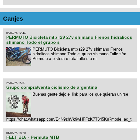
Canjes
05/07/26 12:44
PERMUTO Bicicleta mtb r29 27v shimano Frenos hidralicos
shimano Todo el grupo s
PERMUTO Bicicleta mtb r29 27v shimano Frenos
hidralicos shimano Todo el grupo shimano Talle s/m
Permuto x pistera o ruta talle s o m.
25/07/25 15:57
Grupo compra/venta ciclismo de argentina
Buenas gente dejo el link para los que quieran unirse
https://chat.whatsapp.com/E4N9zhVk9wHFFzK7T345Kn?mode=ac_t
01/06/25 18:20
FELT B16 - Permuta MTB