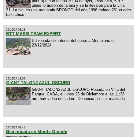
puerto) a eso de las 20:00 de ayer, 25/8/2025, 6 o 7
pibes lo tiraron de la bici y se la llevaron para la villa
31. La bici es una mountain BRONCO del año 1996 rodado 26', cuadro
talle chico
26/12/24 08:13
BTT MASSI TEAM EXPERT
Btt robada del interior del cotxe a Montblanc el
23/12/2024
25/12/24 13:04
GIANT TALON2 AZUL OSCURO
GIANT TALON2 AZUL OSCURO Robada en Villa del
Parque, CABA, el lunes 23 de Diciembre a las 11:38
am, hay video del ladrón. Denuncia policial realizada.
24/12/24 08:41
Bici robada en Monte Grande