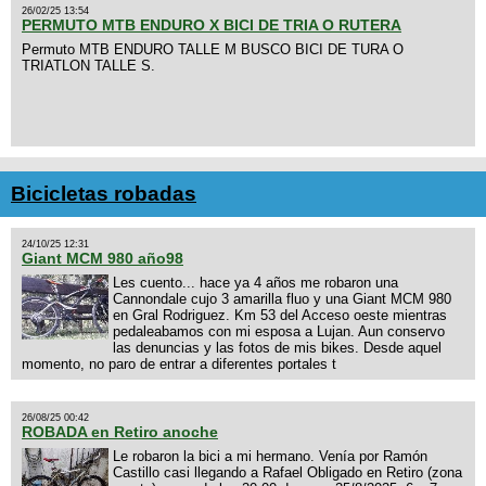
26/02/25 13:54
PERMUTO MTB ENDURO X BICI DE TRIA O RUTERA
Permuto MTB ENDURO TALLE M BUSCO BICI DE TURA O
TRIATLON TALLE S.
Bicicletas robadas
24/10/25 12:31
Giant MCM 980 año98
Les cuento... hace ya 4 años me robaron una
Cannondale cujo 3 amarilla fluo y una Giant MCM 980
en Gral Rodriguez. Km 53 del Acceso oeste mientras
pedaleabamos con mi esposa a Lujan. Aun conservo
las denuncias y las fotos de mis bikes. Desde aquel
momento, no paro de entrar a diferentes portales t
26/08/25 00:42
ROBADA en Retiro anoche
Le robaron la bici a mi hermano. Venía por Ramón
Castillo casi llegando a Rafael Obligado en Retiro (zona