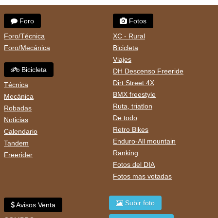
Foro
Fotos
Foro/Técnica
XC - Rural
Foro/Mecánica
Bicicleta
Viajes
Bicicleta
DH Descenso Freeride
Dirt Street 4X
Técnica
BMX freestyle
Mecánica
Ruta, triatlon
Robadas
De todo
Noticias
Retro Bikes
Calendario
Enduro-All mountain
Tandem
Ranking
Freerider
Fotos del DIA
Fotos mas votadas
Subir foto
Avisos Venta