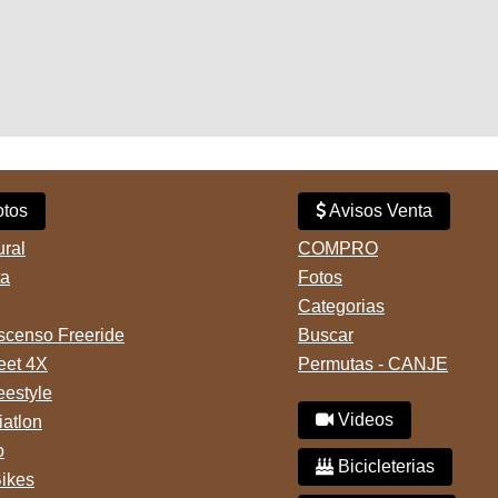
tos
Avisos Venta
ural
COMPRO
ta
Fotos
Categorias
censo Freeride
Buscar
reet 4X
Permutas - CANJE
eestyle
Videos
iatlon
o
Bicicleterias
Bikes