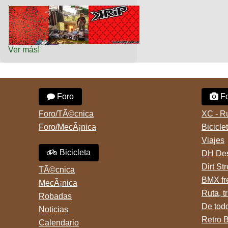
Ver más!
Foro
Fo
Foro/TÃ©cnica
XC - R
Foro/MecÃ¡nica
Bicicle
Viajes
Bicicleta
DH Des
Dirt St
TÃ©cnica
BMX fr
MecÃ¡nica
Ruta, tr
Robadas
De tod
Noticias
Retro 
Calendario