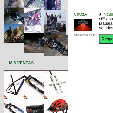
ChUzA
a:
nicus
si!!! ap
jaauaja
saludos
24-03-2009 15:11
MIS VENTAS