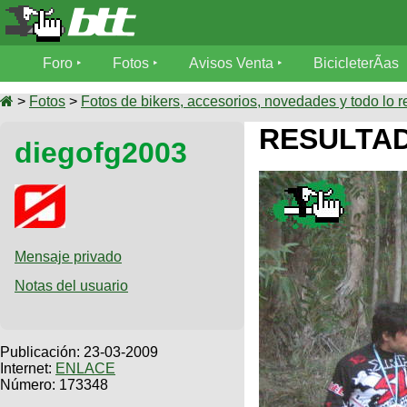
Foro
Foro
Fotos
Avisos Venta
BicicleterÃ­as
Foro
Fotos
>
Fotos
>
Fotos de bikers, accesorios, novedades y todo lo r
TÃ©cnica
RESULTAD
diegofg2003
Avisos
MecÃ¡nica
SUBÃ
Ventas
tu foto
BicicleterÃ­
Galeria
SUBÃ
as
tu
Mensaje privado
XC
aviso
Bicicletas
Notas del usuario
Bicicletas
Buscar
Viajes
Videos
Bicicletas
Ultimos
Publicación:
23-03-2009
Descenso
Cicloturismo
Internet:
ENLACE
Tandem
Fotos
Número: 173348
Dirt
Freerider