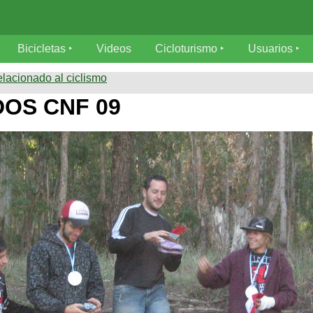
Bicicletas
Videos
Cicloturismo
Usuarios
elacionado al ciclismo
OS CNF 09