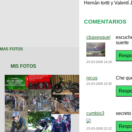
Hernán tortti y Valentí
COMENTARIOS
cbaxesquel
escuche
suerte
MAS FOTOS
23-03-2009 14:16
MIS FOTOS
nicus
Che que 
23-03-2009 19:35
cumbio3
secreto
23-03-2009 22:22